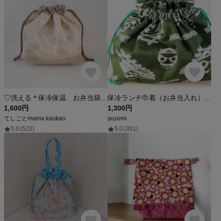
♡洗える＊保冷保温 お弁当袋♡ くまさん
保冷ランチ巾着（お弁当入れ）☆モスグリーン新幹線と標識柄
1,600円
1,300円
てしごとmama kaokao
yuyumi
5.0
(522)
5.0
(301)