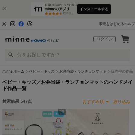
お買いものがもっとお得に
minneのアプリ
インストールする
3
万件以上
販売をはじめる
ヘルプ
ログイン
minne ホーム
ベビー・キッズ
お弁当袋・ランチョンマット
販売中の作品（
ベビー・キッズ／お弁当袋・ランチョンマットのハンドメイ
ド作品一覧
検索結果
547
点
おすすめ順
絞り込み
PR