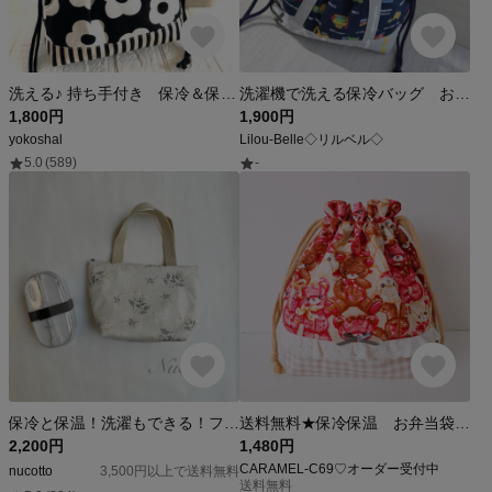
洗える♪ 持ち手付き 保冷＆保温 ランチバッグ 保冷バッグ ランチバッグ クーラーバッグ お弁当袋 お弁当入れ 保冷 アウトドア ピクニック 遠足 アイスリング 男の子 女の子 お弁当 給食 巾着
洗濯機で洗える保冷バッグ お弁当袋 トート ショルダー バッグ 2way ドット のりもの
1,800円
1,900円
yokoshal
Lilou-Belle◇リルベル◇
5.0
(589)
-
保冷と保温！洗濯もできる！ファスナー付きランチバッグ【Lace flower -上品な花柄】
送料無料★保冷保温 お弁当袋★くま ゆめかわ
2,200円
1,480円
CARAMEL-C69♡オーダー受付中
nucotto
3,500円以上で送料無料
送料無料