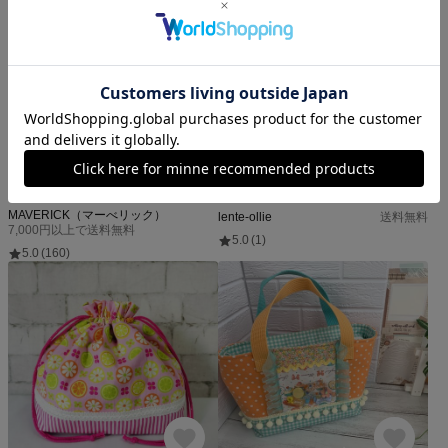
＼洗濯OK／保冷保温お弁当袋『ハンバーガー食べたい』｜男の子に人気・通園通学・遠足にも♪レトロポップ｜アメリカンダイナー｜ジャンクフード
【入園・入学／女の子】森の小さなバンビと陽だまりチェックのリバーシブルランチョンマット｜3柄から選べる🌼
2,200円
1,500円
MAVERICK（マーべリック）
lente-ollie
送料無料
7,000円以上で送料無料
5.0
(1)
5.0
(160)