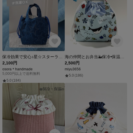
保冷効果で安心♪星☆スターランチバッグ 保冷・保温シートお洗濯ＯＫ ネイビーカラー お弁当袋 巾着袋 入園入学
海の仲間とお弁当🐳保冷•保温洗えるランチ巾着バッグ（海の仲間たち）お弁当袋 保冷バッグ 水族館
2,100円
2,500円
osora＊handmade
miyu3656
5,000円以上で送料無料
5.0
(186)
5.0
(184)