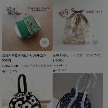
洗濯可!!暑さ&菌からお弁当を守ろう!!【保冷剤が入るランチベルト】*Green train*
保冷剤ポケット付き 21×12×27 洗濯OK！大きめ保温保冷お弁当袋 ナチュラルカモフラージュ 名前タグ付き
550円
2,600円
cotyledons
Leaf＆Rabbit
3,000円以上で送料無料
5.0
(841)
5.0
(312)