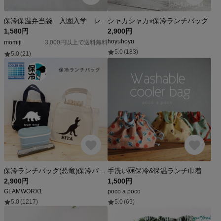
保冷保温弁当袋 入園入学 レトロフルーツ柄ピンク ラメ紐巾着 フリル付き弁当袋 フリル口巾着 コップ袋 女児 幼稚園巾着 給食袋
シャカシャカ⭐︎保冷ランチバッグ
1,580円
2,900円
hoyuhoyu
momiji
3,000円以上で送料無料
5.0
(183)
5.0
(21)
保冷ランチバッグ(恐竜)保冷バッグ お弁当入れ 保冷 保冷素材 アルミ素材 おにぎり入れ お弁当袋 巾着
手洗い🆗保冷&保温ランチ巾着
2,900円
1,500円
GLAMWORX1
poco a poco
5.0
(1217)
5.0
(69)