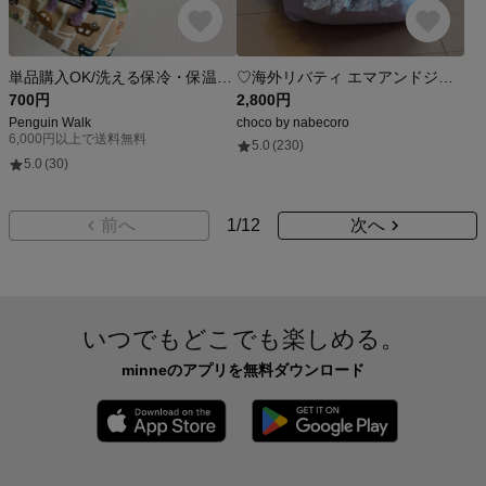
単品購入OK/洗える保冷・保温お弁当袋/コップ袋
♡海外リバティ エマアンドジョージーナ 保冷巾着ポーチ♡
700円
2,800円
Penguin Walk
choco by nabecoro
6,000円以上で送料無料
5.0
(230)
5.0
(30)
前へ
1
/
12
次へ
いつでもどこでも楽しめる。
minneのアプリを無料ダウンロード