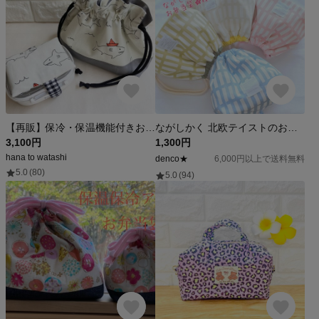
【再販】保冷・保温機能付きお弁当袋・保冷剤ケース付きランチベルト 2点セット(サメくん)
ながしかく 北欧テイストのお弁当袋★４色 保冷も選べる！
3,100円
1,300円
hana to watashi
denco★
6,000円以上で送料無料
5.0
(80)
5.0
(94)