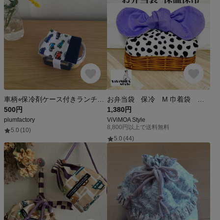
車柄⭐︎保冷剤ケース付きランチベルト
お弁当袋 保冷 M 巾着袋 保冷バッグ お弁当包み ランチバック お弁当バッグ 紫 ダルメシアン柄 かご柄 入園入学 通学 通園 通勤
500円
1,380円
plumfactory
ViViMOA Style
8,800円以上で送料無料
5.0
(10)
5.0
(44)