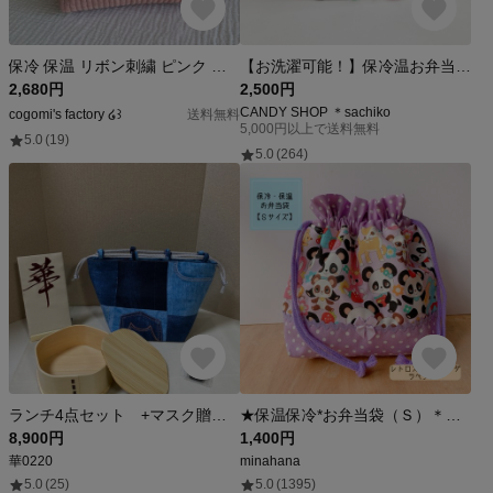
保冷 保温 リボン刺繍 ピンク ヌビ お弁当袋 ランチ 巾着袋 イブル 入園入学
【お洗濯可能！】保冷温お弁当巾着袋 乗り物たくさん×デニム 巾着袋 韓国生地 入園入学 車 男の子 子ども 遠足 ブルー 青 遠足 サイズオーダー
2,680円
2,500円
CANDY SHOP ＊sachiko
cogomi's factory ໒꒱
送料無料
5,000円以上で送料無料
5.0
(19)
5.0
(264)
ランチ4点セット +マスク贈答中 梅型 子供弁当箱 キッズ 入学お祝い 子供巾着 デニム柄 ゴムバンド箸袋 プレゼント お祝い ギフト おでかけ 誕生日
★保温保冷*お弁当袋（Ｓ）＊レトロなスマイルパンダが可愛い☆ラベンダー★
8,900円
1,400円
華0220
minahana
5.0
(25)
5.0
(1395)