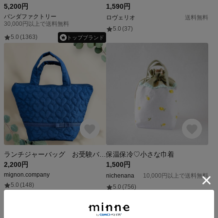
5,200円
1,590円
パンダファクトリー
ロヴェリオ
送料無料
30,000円以上で送料無料
5.0
(37)
5.0
(1363)
トップブランド
ランチジャーバッグ お受験バッグ 入園入学準備 お弁当入れ
保温保冷♡小さな巾着
2,200円
1,500円
mignon.company
nichenana
10,000円以上で送料無料
5.0
(148)
5.0
(756)