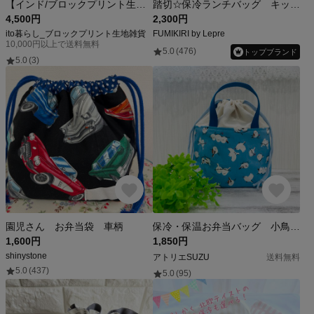
【インド/ブロックプリント生地】大容量‼︎ふわふわ可愛い巾着バッグ〜保冷・保温バッグ〜 ネッククーラー 熱中症対策
踏切☆保冷ランチバッグ キッズサイズ ふみきり お弁当袋
4,500円
2,300円
ito暮らし_ブロックプリント生地雑貨
FUMIKIRI by Lepre
10,000円以上で送料無料
5.0
(476)
トップブランド
5.0
(3)
園児さん お弁当袋 車柄
保冷・保温お弁当バッグ 小鳥 手提げ
1,600円
1,850円
shinystone
アトリエSUZU
送料無料
5.0
(437)
5.0
(95)