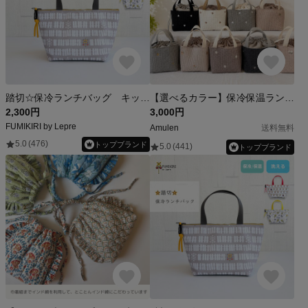
踏切☆保冷ランチバッグ キッズサイズ ふみきり お弁当袋
【選べるカラー】保冷保温ランチバッグ お弁当袋 ヌビ 入園入学
2,300円
3,000円
FUMIKIRI by Lepre
Amulen
送料無料
5.0
(476)
トップブランド
5.0
(441)
トップブランド