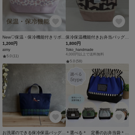
New♡保温・保冷機能付きリボン結びのお弁当袋♡ピンクの花柄
保冷保温機能付きお弁当バッグ 保冷剤ポケット付き お名前タグ付き 洗濯可能
1,200円
1,800円
aimy
Toko_handmade
4,000円以上で送料無料
5.0
(11)
5.0
(58)
お洗濯のできる保冷保温バッグ//お弁当バッグ// （給食セット入れ・お名前刺繍付き）
＊選べる＊ 定番のお弁当袋＊｜入園入学｜男の子 女の子｜保育園 幼稚園 小学校｜保温保冷シート付｜シンプル 無地 巾着型 ストライプ