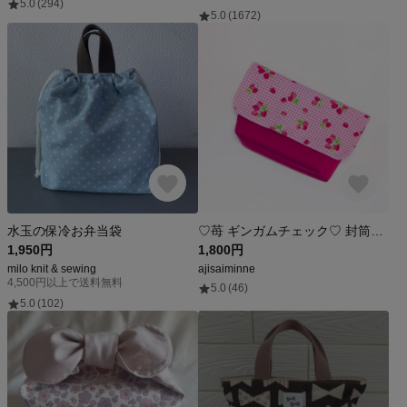
5.0
(294)
5.0
(1672)
水玉の保冷お弁当袋
♡苺 ギンガムチェック♡ 封筒型お弁当袋 横入れお弁当袋 保温保冷シート裏地付き
1,950円
1,800円
milo knit & sewing
ajisaiminne
4,500円以上で送料無料
5.0
(46)
5.0
(102)