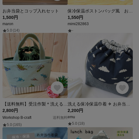
お弁当袋とコップ入れセット
保冷保温ボストンバッグ風 お弁当バッグ ポーチ ヒョウ柄✖️パープル
1,500円
1,550円
maron
mimi282863
5.0
(14)
-
【送料無料】受注作製＊洗える＊保冷保温 お弁当袋 ランチバッグ お弁当巾着 ＊小さめ＊ 恐竜 シンプル くすみカラー
洗える保冷保温巾着 ✈ お弁当袋サイズ【ネイビー】
2,800円
2,200円
emu
Workshop B-craft
送料無料
5.0
(18)
5.0
(165)