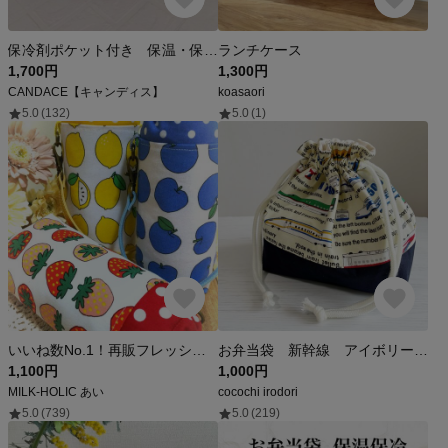
保冷剤ポケット付き 保温・保冷もできるランチポーチ （ストライプユニコーン〜ブルーハート）
ランチケース
1,700円
1,300円
CANDACE【キャンディス】
koasaori
5.0
(132)
5.0
(1)
いいね数No.1！再販フレッシュフルーツ●ペットボトルホルダー●600ml対応●お洗濯可能●名入れ可能●選べるレザー持ち手
お弁当袋 新幹線 アイボリー 男の子 入園入学 保冷保温に変更可
1,100円
1,000円
MILK-HOLIC あい
cocochi irodori
5.0
(739)
5.0
(219)