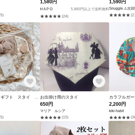
1,580円
1,590円
Snuggle.⚠︎次
H A P O
5,980円以上で送料無料
5)
(2
(24)
出産祝い プチギフト スタイ おしゃぶりホルダー
お出掛け用のスタイ
650円
2,200円
マリア ルシア
kiki-habit
5)
(15)
(3