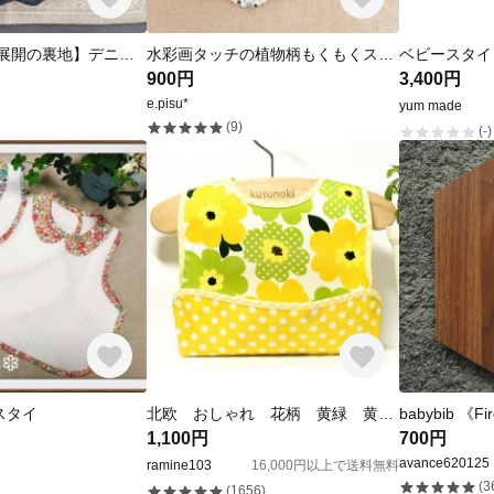
【選べる！2色展開の裏地】デニム×チェックのもくもくスタイ 贈り物にも◎
水彩画タッチの植物柄もくもくスタイ
900円
3,400円
e.pisu*
yum made
(9)
(-)
スタイ
北欧 おしゃれ 花柄 黄緑 黄色水玉 ドット お食事エプロン/ラミネート 離乳食 出産祝いに ベビー プレゼント 女の子
babybib 《Fi
1,100円
700円
avance620125
ramine103
16,000円以上で送料無料
(3
(1656)