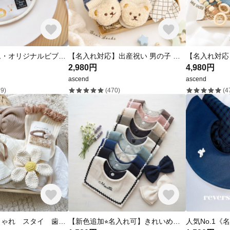
シュークリーム・オリジナルビブ【おいしいスタイ】：出産祝い ベビー よだれかけ bib
【名入れ対応】出産祝い 男の子 ギフトセット スタイ リボン付き 歯固め くまさんソックス 3点セット 女の子 ベビーギフト おしゃれ お名前刺繍
2,980円
4,980円
ascend
ascend
9)
(470)
(4
出産祝い おしゃれ スタイ 歯固め
【新色追加⭐︎名入れ可】きれいめセーラースタイ⭐︎選べる刺繍/出産祝い/リボンスタイ/出産ギフト/名入れスタイ/お名前刺繍/マリン/男の子スタイ/女の子スタイ