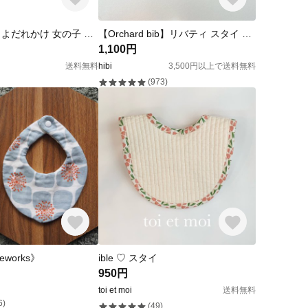
ベビースタイ よだれかけ 女の子 ミモザ風柄 360度スタイ 2色セット
【Orchard bib】リバティ スタイ ビブ 女の子 男の子 出産祝い ギフト おしゃれ 柄 人気
1,100円
送料無料
hibi
3,500円以上で送料無料
(973)
reworks》
ible ♡ スタイ
950円
toi et moi
送料無料
6)
(49)