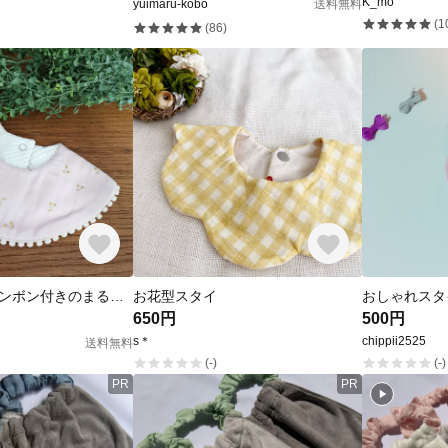
K_mo
yuimaru-kobo
送料無料
(1
(86)
❬送料無料❭ボンボン付きのまるいスタイ *ピンクサクランボ
お花型スタイ
おしゃれスタ
650円
500円
s＊
chippii2525
送料無料
(-)
(-)
PR
PR