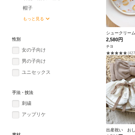
帽子
もっと見る
性別
2,580円
チヨ
女の子向け
(427
男の子向け
ユニセックス
手法・技法
刺繍
アップリケ
素材