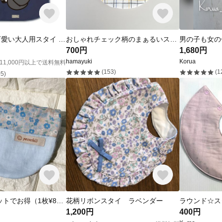
寝る黒柴犬の可愛い大人用スタイ 大きめ ネイビー 介護用 おしゃれ介護用エプロン
おしゃれチェック柄のまぁるいスタイ
700円
1,680円
hamayuki
Korua
11,000円以上で送料無料
(153)
(1
5)
⑩ スタイ セットでお得（1枚¥800 2枚¥1500 3枚¥2100）
花柄リボンスタイ ラベンダー
ラウンド☆ス
1,200円
400円