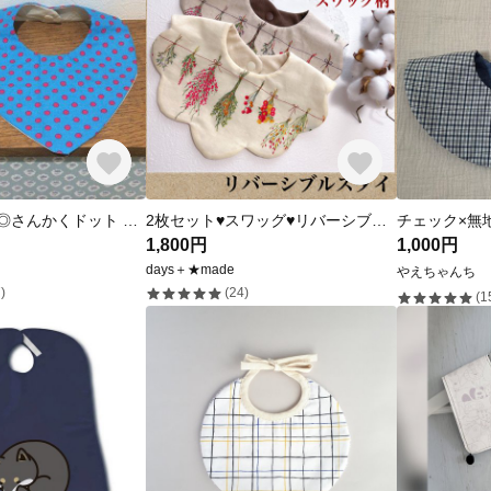
綿100%スタイ◎さんかくドット ビビッドブルー×ピンク
2枚セット♥️スワッグ♥️リバーシブルスタイ♥️ベビーヒブ
1,800円
1,000円
days＋★made
やえちゃんち
)
(24)
(1