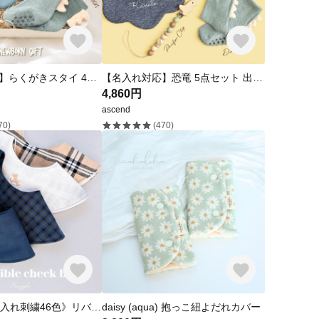
【名入れ対応】らくがきスタイ 4点セット 出産祝い 男の子 マグホルダー デニム調スタイ 恐竜靴下 ドット ブランケット ベビーギフト ダイナソー
【名入れ対応】恐竜 5点セット 出産祝い 男の子 歯固め デニム調スタイ 恐竜靴下 おしゃぶりホルダー ベビーギフト ダイナソー
4,860円
ascend
70)
(470)
人気No.1《名入れ刺繍46色》リバーシブルスタイ ベビースタイ チェック まんまるスタイ 360° バーバリーチェック ファミリアチェック 出産祝い ギフト プレゼント 男の子 女の子 名入りスタイ
daisy (aqua) 抱っこ紐よだれカバー