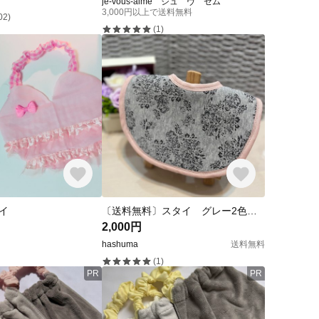
je-vous-aime ジュ ヴ ゼム
3,000円以上で送料無料
02)
(1)
イ
〔送料無料〕スタイ グレー2色セット(*´꒳`*)
2,000円
hashuma
送料無料
(1)
PR
PR