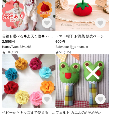
長袖も選べる◆楽天１位◆ ハーフバースデー 1/2 衣装 男の子 女の子 〇〇ピー ロンパース ワンピース カバーオール 撮影 記念撮影 名入れ かわいい おしゃれ オシャレ ブランド
トマト帽子 お野菜 販売ページ
2,590円
600円
HappyTyam-88yuz88
Babybear ᙏ࿆ ʚ mumu ɞ
5.0
(712)
5.0
(115)
ベビーからキッズまで使える ヘアバンド
フェルト カエルのがらがら♪