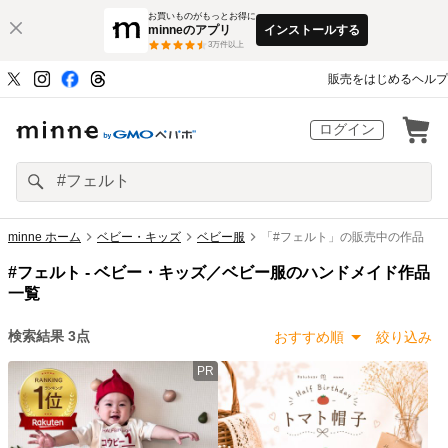
お買いものがもっとお得に
minneのアプリ
インストールする
3
万件以上
販売をはじめる
ヘルプ
ログイン
minne ホーム
ベビー・キッズ
ベビー服
「#フェルト」の販売中の作品
#フェルト -
ベビー・キッズ／ベビー服のハンドメイド作品
一覧
検索結果
3
点
おすすめ順
絞り込み
PR