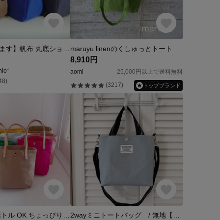
【カラー選べます】帆布 丸底ショルダーバック＊脇ポケット
maruyu linenのくしゅっとトート
8,910円
hio*
aomi
25,000円以上で送料無料
48)
(3217)
トップブランド
水筒 ペットボトル OK ちょっぴり 縦長 トートバッグ 帆布 ヌメ革
2wayミニトートバッグ / 無地【ブルー】