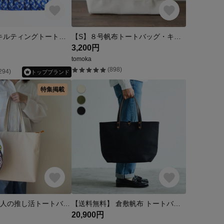
最後の1点！キルティングトートバッグ ハンドブロックプリント シュシュ付き♪ petit blue （プチブルー）
【S】８号帆布トートバッグ・キナリ
3,200円
tomoka
(898)
294)
トップブランド
特集掲載
【全15色】大人の推し活トートバッグ|ジャンボうちわが入る|心ときめくメンカラであなただけのバッグ|遠征に仕事帰りに
【送料無料】 倉敷帆布 トートバッグ キャンバス オール ブラック M ｜ レディース メンズ レザー キャンバストートバッグ 黒 A4 通勤 通学 旅行 アウトドア 肩がけ 肩掛け 黒 ギフト
20,900円