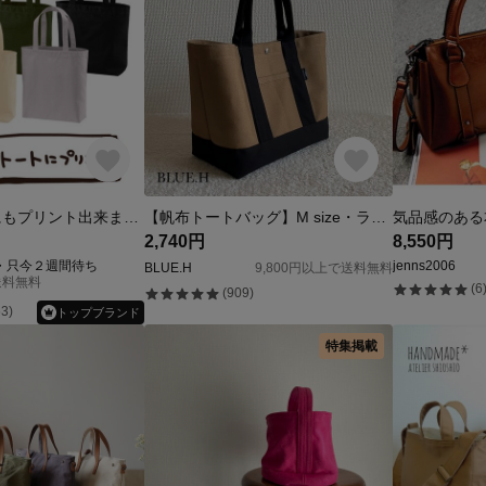
トートバッグにもプリント出来ます。『内ポケットあり』
【帆布トートバッグ】M size・ランチバッグ・サブバッグ・通勤バッグ・マザーズバッグ・ハンドバッグ・8号帆布
2,740円
8,550円
t・只今２週間待ち
jenns2006
BLUE.H
9,800円以上で送料無料
送料無料
(6
(909)
3)
トップブランド
特集掲載