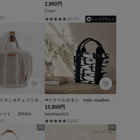
2,900円
Cozy+
81)
(5177)
トップブランド
カラーチェコリネン＆チェコリネン A かぼちゃバケツトート ♪ 麻 革タグ
⚮̈ミナペルホネン hello swallow おさんぽトート
15,900円
メイド ERUKA
hanahana314
17)
(1101)
PR
PR