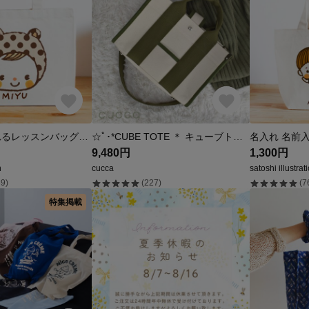
名前が入れられるレッスンバッグ（ベージュのくまちゃん）
☆ﾟ･*CUBE TOTE ＊ キューブトート*･ﾟ☆ モスグリーン
9,480円
1,300円
n
cucca
satoshi illustrat
9)
(227)
(7
特集掲載