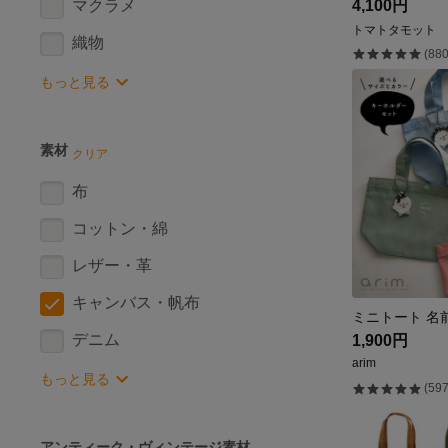
マクラメ
4,100円
トマトタモット
織物
(880
もっと見る
素材
クリア
布
コットン・綿
レザー・革
キャンバス・帆布
デニム
1,900円
arim
もっと見る
(597
アンティーク・ヴィンテージ素材