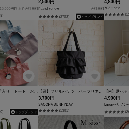
2,500円
4,800円
703ーcafe
15,000円以上で送料無料
Pastel yellow
送料無料
(1
8)
(3753)
トップブランド
ミニトート 名前入り トート おかおキーホルダーセット〈MTK00〉
【黒】フリルバケツ ハーフリネン 旅行のサブバッグにぴったり 持ち手長さ選べます
3,700円
4,900円
SACONA SUNNYDAY
Linon〜リノン
(1391)
0)
(2
トップブランド