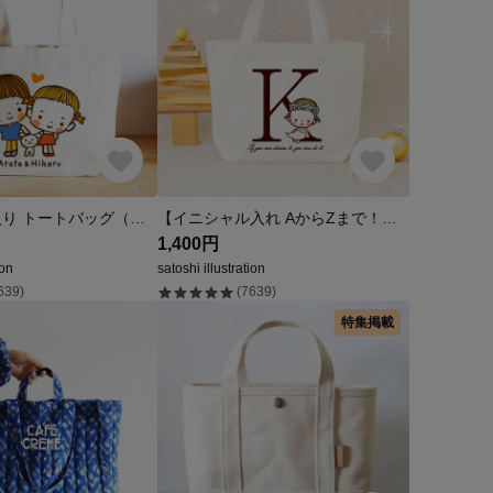
名入れ 名前入り トートバッグ（どえりゃ〜LOVELY兄妹）
【イニシャル入れ AからZまで！】 かわいいキャラクターが選べる 名入れ 出産祝い トートバッグ (イニシャルと花輪ちゃん)
1,400円
ion
satoshi illustration
639)
(7639)
特集掲載