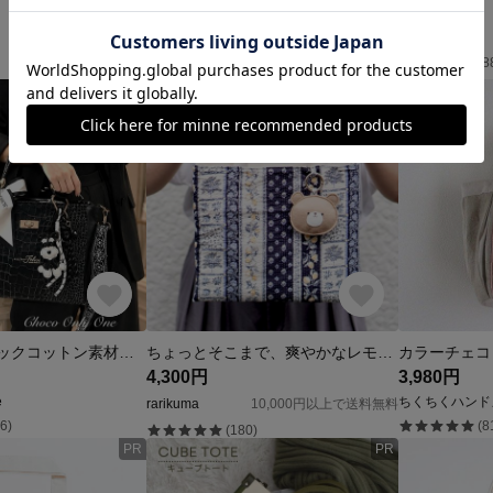
3,500円
4,100円
one-reto
Second Brave
(2175)
(8
🖤1点物🖤ブラックコットン素材クロコ柄✖️ブラック合皮でカッコイイ2wayトートバッグ👜【948】
ちょっとそこまで、爽やかなレモン柄のミニバッグ/ワンマイルバッグ こぐまのくっくのマスコット
4,300円
3,980円
e
ちくちくハンド
rarikuma
10,000円以上で送料無料
6)
(8
(180)
PR
PR