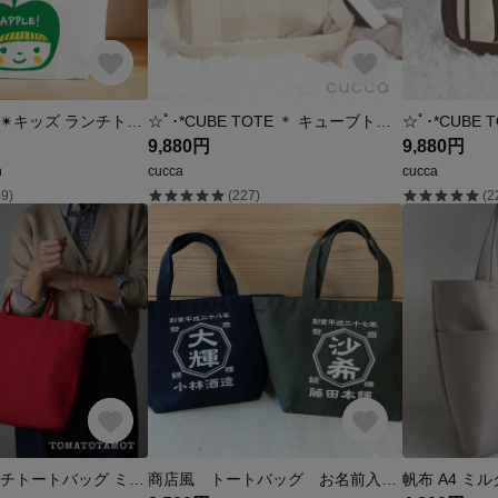
ギフト✴︎名入れ✴︎キッズ ランチトート トートバッグ サブバッグ おべんとう グリーンアップル greenapple（名前がでっかい青リンゴ）
☆ﾟ･*CUBE TOTE ＊ キューブトート*･ﾟ☆ アイボリー
9,880円
9,880円
n
cucca
cucca
9)
(227)
(2
本革×帆布 マルチトートバッグ ミドル ファスナー付き A4サイズ かるいかばん B-284
商店風 トートバッグ お名前入り 和風 トート 名入れ