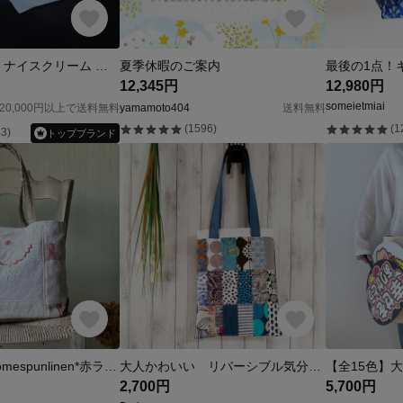
【選べる11色】ナイスクリーム トートバッグ
夏季休暇のご案内
12,345円
12,980円
someietmiai
20,000円以上で送料無料
yamamoto404
送料無料
(1596)
(1
3)
トップブランド
antiquelinen*homespunlinen*赤ライントートバッグ*お守りバッグ*モノグラム手刺繍*チェコリネン*パッチワークバッグ
大人かわいい リバーシブル気分のたて長トート パッチワークな気分♫
2,700円
5,700円