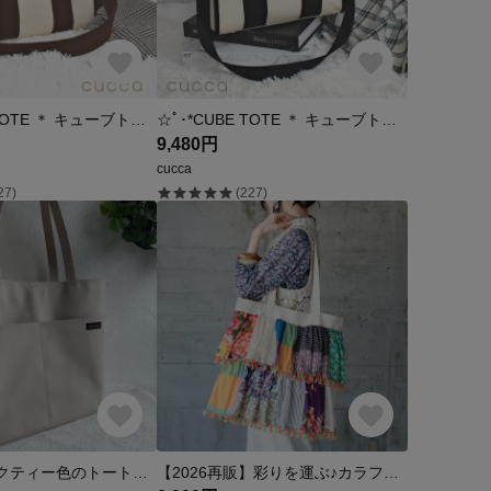
☆ﾟ･*CUBE TOTE ＊ キューブトート*･ﾟ☆ モカブラウン
☆ﾟ･*CUBE TOTE ＊ キューブトート*･ﾟ☆ ブラック
9,480円
cucca
27)
(227)
帆布 A4 ミルクティー色のトートバッグ 男女兼用 メンズもOK
【2026再販】彩りを運ぶ♪カラフルパッチワークトートバッグ（25s-09）パターンA