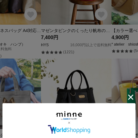
帆布×本革 ビジネスバッグ A4対応 PC収納可 撥水加工 大容量 2WAY 通勤 レディース メンズ
マゼンタピンクのくったり帆布のﾐﾆﾏﾙﾄｰﾄﾊﾞｯｸﾞ
7,400円
4,900円
（イオキ ハンプ）
* atelier shios
HYS
16,000円以上で送料無料
送料無料
(5
(1221)
)
【名入れ】うちの子 ミニトートバッグ 犬 猫 オーダーメイド キャンバス ランチバッグ お散歩バッグ ギフト
♥️小♥️ころりんバッグ ショルダーバッグ 黒 倉敷帆布 3wayバッグ ポシェット トートバッグ ファスナー開閉 斜め掛け 2way