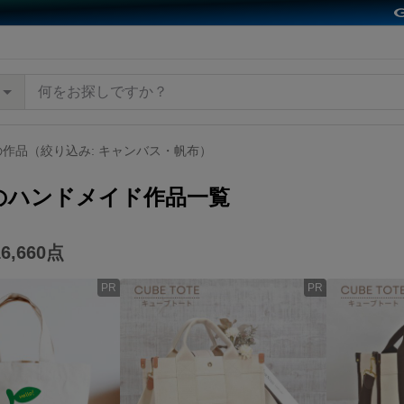
作品（絞り込み: キャンバス・帆布）
のハンドメイド作品一覧
16,660
点
PR
PR