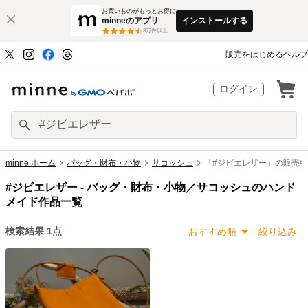
お買いものがもっとお得に
minneのアプリ
インストールする
3
万件以上
販売をはじめる
ヘルプ
ログイン
minne ホーム
バッグ・財布・小物
サコッシュ
「#ジビエレザー」の販売
#ジビエレザー -
バッグ・財布・小物／サコッシュのハンド
メイド作品一覧
検索結果
1
点
おすすめ順
絞り込み