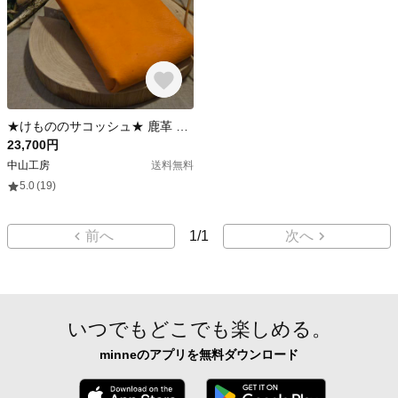
★けもののサコッシュ★ 鹿革 ジビエレザー ショルダーバッグ
23,700円
中山工房
送料無料
5.0
(19)
前へ
1
/
1
次へ
いつでもどこでも楽しめる。
minneのアプリを無料ダウンロード