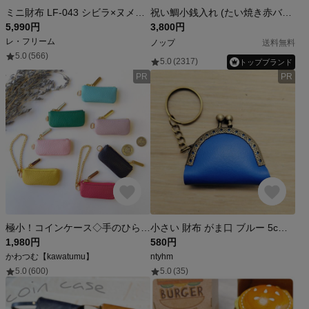
ミニ財布 LF-043 シビラ×ヌメ革ツートン コインケース ファスナー 牛革 コンパクト財布 縦長収納 小銭入れ 小銭ケース ミニ財布
祝い鯛小銭入れ (たい焼き赤バージョン)
5,990円
3,800円
レ・フリーム
ノップ
送料無料
5.0
(566)
5.0
(2317)
トップブランド
PR
PR
極小！コインケース◇手のひらサイズの超ミニ小銭入れ◇高級イタリアンレザー◇チャーム 革 財布【かわつむ】※チェーン別売り
小さい 財布 がま口 ブルー 5cm キーホルダー 革 レザー
1,980円
580円
かわつむ【kawatumu】
ntyhm
5.0
(600)
5.0
(35)