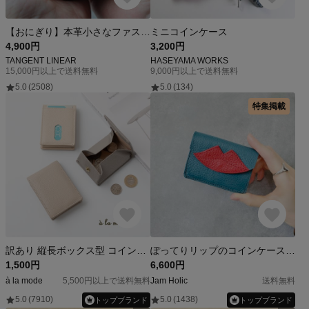
【おにぎり】本革小さなファスナー入れ物 ポーチ ケース
ミニコインケース
4,900円
3,200円
TANGENT LINEAR
HASEYAMA WORKS
15,000円以上で送料無料
9,000円以上で送料無料
5.0
(2508)
5.0
(134)
特集掲載
訳あり 縦長ボックス型 コインケース 【 本革 Nuance 】小銭入れ カードケース カード入れ 小銭入れ パスケース box型小銭入れ HN27A
ぽってりリップのコインケース｜レザー財布 ミニ財布 ウォレット 革財布 コンパクト財布 コンパクトウォレット ミニウォレット レディース メンズ ペア ギフト 二つ折り財布 プレゼント 本革 本皮
1,500円
6,600円
à la mode
5,500円以上で送料無料
Jam Holic
送料無料
5.0
(7910)
5.0
(1438)
トップブランド
トップブランド