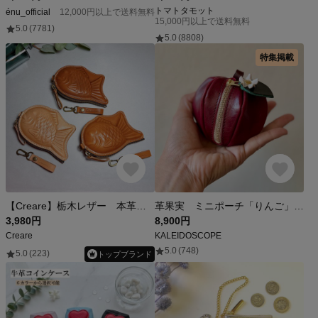
トマトタモット
énu_official
12,000円以上で送料無料
15,000円以上で送料無料
5.0
(7781)
5.0
(8808)
特集掲載
【Creare】栃木レザー 本革 たい焼きポーチ ICカード対応 財布 ギフトにも♪ 刻印入れ可能♪ ※受注生産
革果実 ミニポーチ「りんご」宵紅｜お花付き【受注製作（製作期間約10日）】
3,980円
8,900円
Creare
KALEIDOSCOPE
5.0
(748)
5.0
(223)
トップブランド