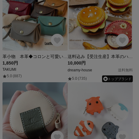
革小物 本革◆コロンと可愛いレザーコインケース アコーディオン型 【名入れ】スマートキー ミニ財布 コンパクト 【受注製作】
送料込み【受注生産】本革のハンバーガーのコインケースセット
1,850円
10,000円
TAKUMI
dreamy-house
送料無料
5.0
(887)
5.0
(735)
トップブランド