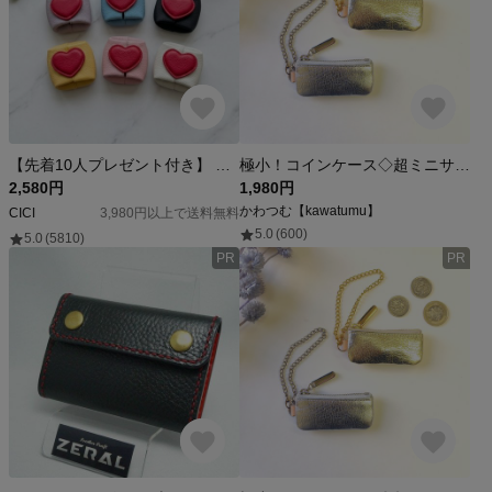
【先着10人プレゼント付き】 愛らしい心を包む 本革ハートミニポーチ 小物入れ コインケース コード収納
極小！コインケース◇超ミニサイズ（シャンパンゴールド・シルバー）牛革 自然なシュリンク◇小さい 軽い チャーム
2,580円
1,980円
かわつむ【kawatumu】
CICI
3,980円以上で送料無料
5.0
(600)
5.0
(5810)
PR
PR