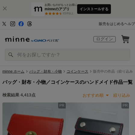
お買いものがもっとお得に
minneのアプリ
インストールする
3
万件以上
販売をはじめる
ヘルプ
ログイン
minne ホーム
バッグ・財布・小物
コインケース
販売中の作品（絞り込み:
バッグ・財布・小物／コインケースのハンドメイド作品一覧
検索結果
4,413
点
おすすめ順
絞り込み
PR
PR