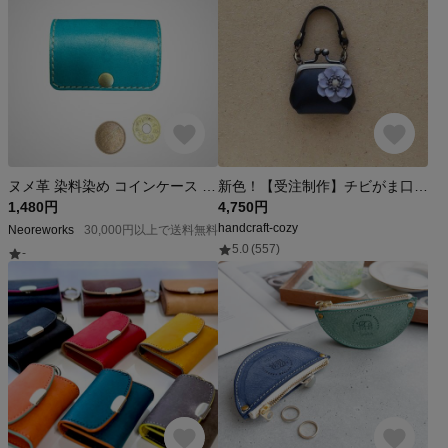
ヌメ革 染料染め コインケース 小銭入れ （100円30枚収納）ミニ財布 小物入れ 本革
新色！【受注制作】チビがま口バッグ ライトグレーRose 黒レザー ヌメ革
1,480円
4,750円
handcraft-cozy
Neoreworks
30,000円以上で送料無料
5.0
(557)
-