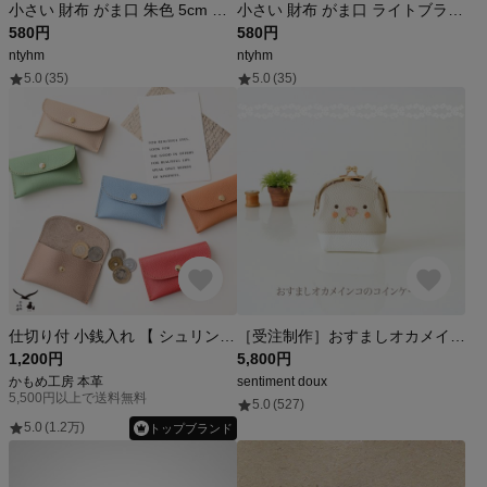
小さい 財布 がま口 朱色 5cm キーホルダー 革 レザー ストラップ コインケース
小さい 財布 がま口 ライトブラウン花付き 5cm キーホルダー 革 レザー ストラップ コインケース
580円
580円
ntyhm
ntyhm
5.0
(35)
5.0
(35)
仕切り付 小銭入れ 【 シュリンクレザー 】 本革 姫路レザー コインケース コンパクト ミニ財布 ミニウォレット HS87K
［受注制作］おすましオカメインコのコインケース
1,200円
5,800円
かもめ工房 本革
sentiment doux
5,500円以上で送料無料
5.0
(527)
5.0
(1.2万)
トップブランド