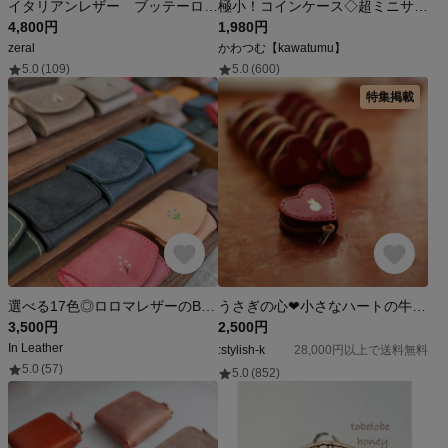
イタリアンレザー ブッテーロ コインケース/小銭入れ ブラック×レッド
極小！コインケース◇超ミニサイズ（シャンパンゴールド・シルバー）牛革 自然なシュリンク◇小さい 軽い チャーム
4,800円
1,980円
zeral
かわつむ【kawatumu】
5.0
(109)
5.0
(600)
特集掲載
選べる17色◎ロロマレザーのBOX型コインケース
うさぎの心❤︎小さなハートの牛革コインケース ジュエリーケース レッド コンパクト財布【特集掲載商品】
3,500円
2,500円
In Leather
:stylish-k
28,000円以上で送料無料
5.0
(57)
5.0
(852)