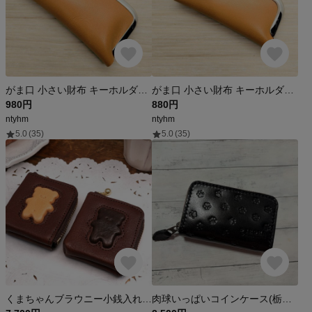
がま口 小さい財布 キーホルダー 10.5cm ライトブラウン 革 レザー 印鑑入れ コインケース 小銭入れ
がま口 小さい財布 キーホルダー 8cm ライトブラウン 革 レザー 印鑑入れ コインケース 小銭入れ
980円
880円
ntyhm
ntyhm
5.0
(35)
5.0
(35)
くまちゃんブラウニー小銭入れ（牛革製）／お菓子な革小物
肉球いっぱいコインケース(栃木レザー黒)