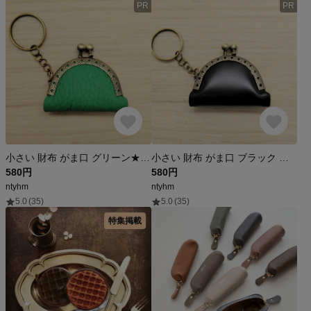
PR
PR
小さい 財布 がま口 グリーン★ 5cm キーホルダー 革 レザー ストラップ コインケース
小さい 財布 がま口 ブラック 黒 5cm キーホルダー 革 レザー ストラップ コインケース
580円
580円
ntyhm
ntyhm
5.0
(35)
5.0
(35)
特集掲載