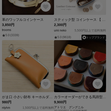
革のワッフルコインケース
スティック型 コインケース 【 本革 ニュアンス 名入れ 】 小銭入れ 小物入れ ミニポーチ ピルケース リップケース ミニ財布 文字入れ HR45U
3,850円
2,300円
trooms
umi neko
5,500円以上で送料無料
5.0
(3339)
5.0
(9618)
トップブランド
がま口 小さい財布 キーホルダー 10.5cm ライトブラウン 革 レザー 印鑑入れ コインケース 小銭入れ
カラーオーダーができる馬蹄型コインケース
980円
9,900円
アトリエ グングニル
ntyhm
1,500円以上で送料無料
30,000円以上で送料無料