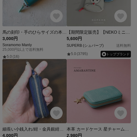
馬の刻印・手のひらサイズの本革コインケース ターコイズ｜ぱっと開いてコインが一列に並んで見やすい！
【期間限定販売】【NEKOミニポーチ/全22色】コインケース 本革 猫 小銭入れ レディース ミニポーチ 小物入れ レザー 日本製 猫グッズ かわいい おしゃれ ギフト プレゼント
3,000円
5,600円
Soramomo Manly
SÜPERB (シュパーブ)
送料無料
25,000円以上で送料無料
5.0
(3795)
トップブランド
5.0
(16)
細長い小銭入れ/紺・金具銀紺ファスナーオートロック・・・LAN008
本革 カードケース 星チャーム付き ミニ財布 レディース コンパクト レザー 小銭入れ
4,000円
2,980円