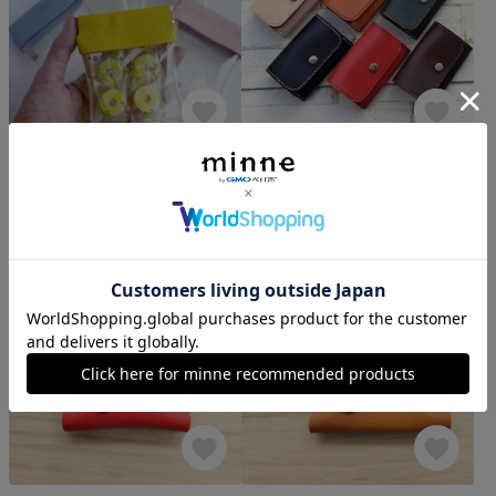
【2020新作】牛革×PVC カラフルコインケース
【名入れ無料】本革コインケース 小銭入れ
1,000円
3,400円
革工房jam
革工房 SAN-A
送料無料
5.0
(3318)
5.0
(303)
PR
PR