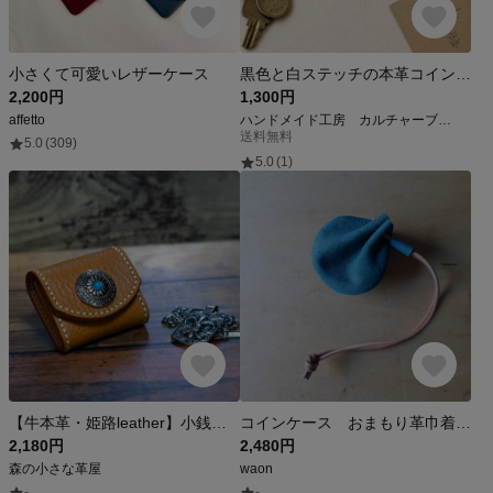
小さくて可愛いレザーケース
黒色と白ステッチの本革コインケース 【管理番号】 L271
2,200円
1,300円
affetto
ハンドメイド工房 カルチャーブース
送料無料
5.0
(309)
5.0
(1)
【牛本革・姫路leather】小銭入れ☆コインケース☆小物入れ/camel
コインケース おまもり革巾着 コンパクトウォレット MARGOT 床革
2,180円
2,480円
森の小さな革屋
waon
-
-