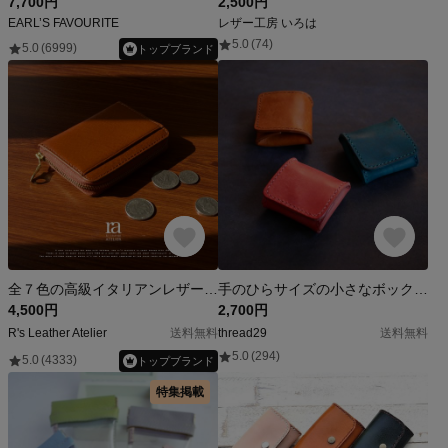
7,700円
2,500円
EARL’S FAVOURITE
レザー工房 いろは
5.0
(74)
5.0
(6999)
トップブランド
全７色の高級イタリアンレザー マルチコインケース 小銭入れ 本革 お出かけ 小さい財布
手のひらサイズの小さなボックス型コインケース｜イタリアンレザー｜キャッシュレス時代に使いたいミニ財布｜手縫い｜ターコイズ｜キャメル｜ピンクブルー｜ブラウン｜ローズ｜ウォレット｜コンパクト
4,500円
2,700円
R's Leather Atelier
送料無料
thread29
送料無料
5.0
(294)
5.0
(4333)
トップブランド
特集掲載