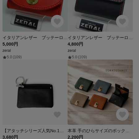
イタリアンレザー ブッテーロ コインケース/小銭入れ ヒネリタイプ レッド
イタリアンレザー ブッテーロ コインケース/小銭入れ ブラック
5,000円
4,800円
zeral
zeral
5.0
(109)
5.0
(109)
【アタッチシリーズ人気No.1】Attach . / Multi Wallet｜取り付け可能レザーケース コインケース キーケース カードケース リップケース ミニウォレット マルチケース レザー
本革 手のひらサイズのボックスコインケース 小さい財布 コンパクト 小銭入れ ミニ財布 大人可愛い ギフト W-393
3,680円
2,200円