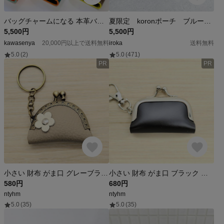
バッグチャームになる 本革バイカラーコインケース イタリアンレザー『マルゴー』使用 選べる9カラー
夏限定 koronポーチ ブルー 革 レザー コインケース ミニポーチ
5,500円
5,500円
kawasenya
20,000円以上で送料無料
iroka
送料無料
5.0
(2)
5.0
(471)
PR
PR
小さい 財布 がま口 グレーブラウン 花付き 5cm キーホルダー 革 レザー ストラップ コインケース
小さい 財布 がま口 ブラック 黒 角 6cm キーホルダー 革 レザー ストラップ コインケース
580円
680円
ntyhm
ntyhm
5.0
(35)
5.0
(35)