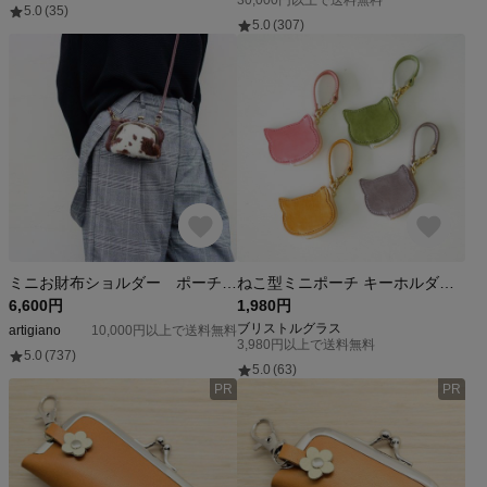
5.0
(35)
5.0
(307)
ミニお財布ショルダー ポーチ がま口 ハラコ レディース 姫路産シュリンクレザー 旅行 ブラウン aw-25nch
ねこ型ミニポーチ キーホルダー 本革 スモーキーカラー コインケース 小銭入れ バッグチャーム 01325
6,600円
1,980円
ブリストルグラス
artigiano
10,000円以上で送料無料
3,980円以上で送料無料
5.0
(737)
5.0
(63)
PR
PR