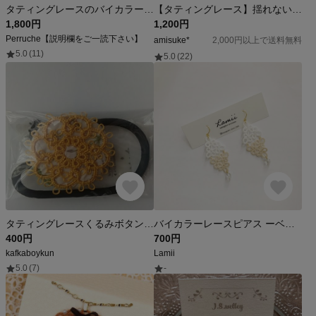
タティングレースのバイカラーピアス
【タティングレース】揺れない金木犀の耳飾り
1,800円
1,200円
Perruche【説明欄をご一読下さい】
amisuke*
2,000円以上で送料無料
5.0
(11)
5.0
(22)
タティングレースくるみボタンヘアゴム黄色
バイカラーレースピアス ーベージュー
400円
700円
kafkaboykun
Lamii
5.0
(7)
-