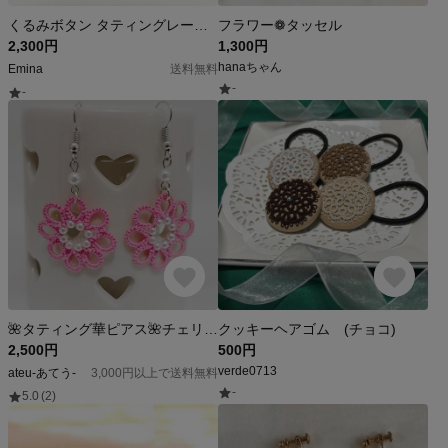
くるみボタン タティングレース ヘアアクセ ヘアゴム ハンドメイド プレゼント
フラワー❁タッセル
2,300円
1,300円
hanaちゃん
Emina
送料無料
-
-
🌺タティング華ピアス🌺チェリーピンク🌺
クッキーヘアゴム (チョコ)
2,500円
500円
verde0713
ateu-あてう-
3,000円以上で送料無料
-
5.0
(2)