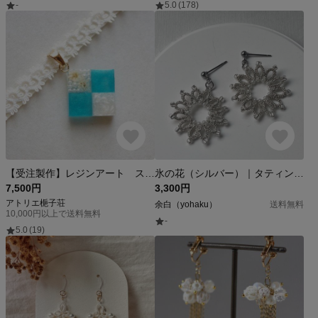
-
5.0
(178)
【受注製作】レジンアート スクエアモチーフとタティングレースとサテンリボンのチョーカー〈夏の声〉
氷の花（シルバー）｜タティングレースのピアス・イヤリング
7,500円
3,300円
アトリエ梔子荘
余白（yohaku）
送料無料
10,000円以上で送料無料
-
5.0
(19)