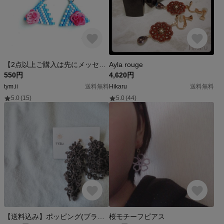
【2点以上ご購入は先にメッセージお願いします】【送料無料】トライアングルとお花のピアス／イヤリング
Ayla rouge
550円
4,620円
tym.ii
送料無料
Hikaru
送料無料
5.0
(15)
5.0
(44)
【送料込み】ポッピング(ブラック)
桜モチーフピアス