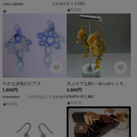
さくら日記
Lala Lupuka
送料無料
5.0
(2)
-
小さな涙色のピアス
大ぶりでも軽い ゆらゆらミモザピアス｜手染めレース編み・春コーデ/入学式/母の日
1,600円
3,800円
etoamu-絵と編む
chemminn
3,000円以上で送料無料
5.0
(7)
5.0
(5)