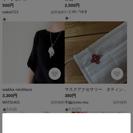
500円
2,500円
いとゆい*ゆき
nakori721
送料無料
-
-
wakka necklace
マスクアクセサリー タティングレース クリップチャーム
3,300円
380円
MATSUKO
送料無料
手編みmiu-miu
送料無料
5.0
(3)
5.0
(27)