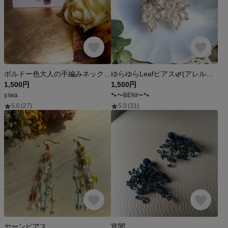
ボルドー色大人の手編みネックレス
ゆらゆらLeafピアス🌿‬(アレルギー対応)
1,500円
1,500円
y.iwa
🐾〜BENI〜🐾
5.0
(27)
5.0
(31)
ヤーンピアス
宵闇