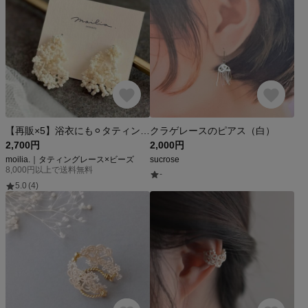
【再販×5】浴衣にも⚪︎タティングレース×ビーズのピアス/イヤリング［kasumisou］ivory ｜白｜パール調｜ブライダル｜花嫁｜結婚式｜フォーマル｜オケージョン｜軽い｜耳が痛くなりにくい
クラゲレースのピアス（白）
2,700円
2,000円
moilia.｜タティングレース×ビーズ
sucrose
8,000円以上で送料無料
-
5.0
(4)