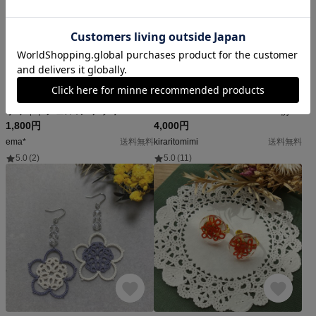
ホワイトシェルの2フラワー＊タティングレース イヤリング～ピアス
Waltz of Flowers necklace〜朝露の詩〜
1,800円
4,000円
ema*
送料無料
kiraritomimi
送料無料
5.0
(2)
5.0
(11)