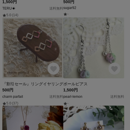
1,500円
500円
sugar92
TERU☀︎
送料無料
-
5.0
(14)
『割引セール』リングイヤリング
ボールピアス
500円
1,500円
charm parfait
送料無料
pearl-lemon
送料無料
5.0
(37)
-