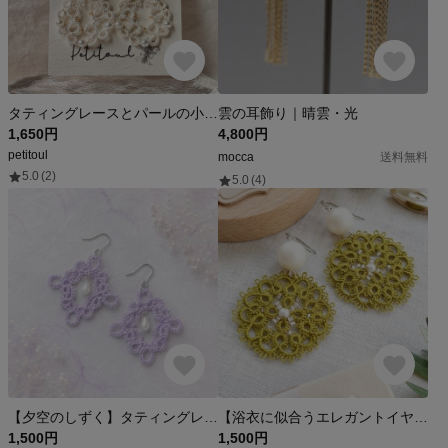
タティングレースとパールの小花リースピアス<金属アレルギー対応>
雲の耳飾り｜晴雲・光
1,650円
4,800円
petitoul
mocca
送料無料
5.0
(2)
5.0
(4)
【夕空のしずく】タティングレース ピアス｜レースアクセサリー｜軽い
【浴衣に似合うエレガントイヤリング/ピアス】タティングレース/レース/レース編み/パール/大ぶり/夏/夏祭り/浴衣/大人/かわいい/和風/ビーズ/緑/深緑/軽い/痛くない
1,500円
1,500円