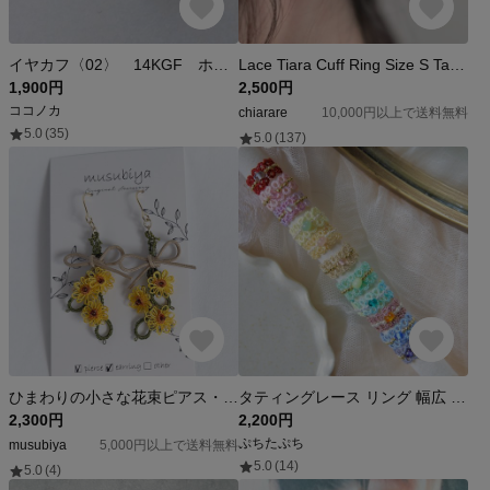
イヤカフ〈02〉 14KGF ホワイト ベージュ
Lace Tiara Cuff Ring Size S Tatting lace accessoriesレース ティアラ カフリング タティングレース イヤーカフ パールビーズ片耳用
1,900円
2,500円
ココノカ
chiarare
10,000円以上で送料無料
5.0
(35)
5.0
(137)
ひまわりの小さな花束ピアス・イヤリング -花束シリーズ- 🌻
タティングレース リング 幅広 レースの指輪 ガラスビーズ｜Dentelle
2,300円
2,200円
ぷちたぷち
musubiya
5,000円以上で送料無料
5.0
(14)
5.0
(4)