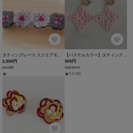
タティングレース スクエアモチーフ 紅い小花のバレッタ
【パステルカラー】タティングレース ひし形のイヤリング
2,000円
500円
youstill
macaroni
-
5.0
(38)