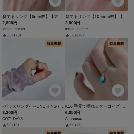
育てるリング【6mm幅】【アラバスタブライドル】【7号〜26号対応】【刻印可能】【６色】
育てるリング【10.5mm幅】【13色展開】【7号〜26号】
2,800円
2,800円
terote_leather
terote_leather
5.0
(170)
5.0
(170)
特集掲載
特集掲載
-ガラスリング- ~~UNE RING / black 【受注生産】
K10 手元で揺れるターコイズ チェーン リング
3,300円
6,050円
COZY DAYS
At-anneau
5.0
(10)
5.0
(17)
特集掲載
特集掲載