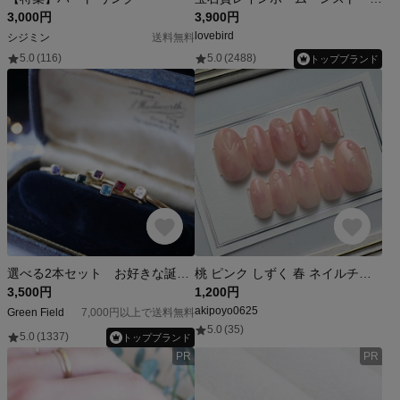
3,000円
3,900円
lovebird
シジミン
送料無料
5.0
(116)
5.0
(2488)
トップブランド
選べる2本セット お好きな誕生石 スクエアリング
桃 ピンク しずく 春 ネイルチップ ショートバレリーナ アーモンド レギュラーオーバル ショートオーバル 夏 ぷっくり ニュアンス
3,500円
1,200円
akipoyo0625
Green Field
7,000円以上で送料無料
5.0
(35)
5.0
(1337)
トップブランド
PR
PR