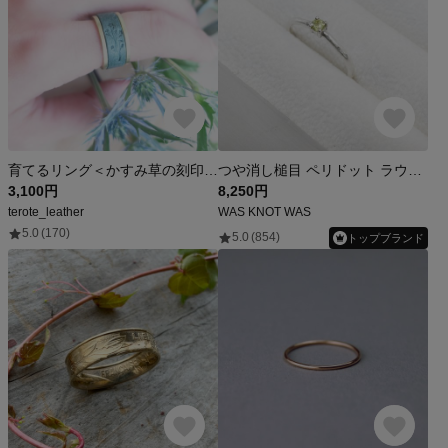
育てるリング＜かすみ草の刻印＞【10.5mm幅】【マヤ・ベリー】【刻印可能】【7号〜26号対応】【9色】
つや消し槌目 ペリドット ラウンド3mm シルバープレーンリング 1.5mm幅 マットハンマー｜SILVER RING｜1069
3,100円
8,250円
terote_leather
WAS KNOT WAS
5.0
(170)
5.0
(854)
トップブランド