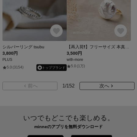
シルバーリング tsubu
【再入荷❗️】フリーサイズ 本真珠 バロック淡水パール 大ぶりリング☆フォーマル リング 指輪
3,800円
3,500円
PLUS
with-more
5.0
(1万)
5.0
(3154)
トップブランド
前へ
1
/
152
次へ
いつでもどこでも楽しめる。
minneのアプリを無料ダウンロード