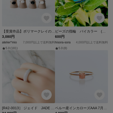
【受賞作品】ポリマークレイの指輪「エリプス ellipse」 with claystone series クレイストーンリング
ビーズの指輪 バイカラー (ブルーグリーン)
3,080円
600円
atelier*mio
7,000円以上で送料無料
hisora-sora
4,000円以上で送料無料
5.0
(181)
5.0
(8)
[R42-0013］ ジェイド JADE ヒスイ 本翡翠 くりぬき リング 天然石 ミャンマー産 13.5号 指輪
ペルー産インカローズAAA 7月の誕生石 一粒リング