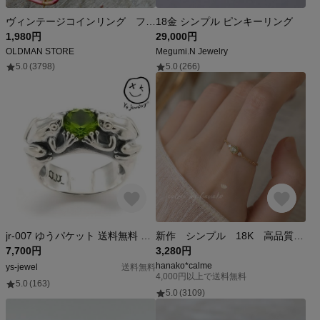
ヴィンテージコインリング フランスCENTIMES 幅広コインリング ユニセックス ゴールドフィニッシュ
18金 シンプル ピンキーリング
1,980円
29,000円
OLDMAN STORE
Megumi.N Jewelry
5.0
(3798)
5.0
(266)
jr-007 ゆうパケット 送料無料 Oriental vibraitions シルバー925【向き合う カエル 蛙 リング 緑の グリーンジルコニア 指輪】 シルバーアクセサリー メンズ 男性 レデ
新作 シンプル 18K 高品質 上品 繊細 大人女子 ライト グリーン CZダイヤ チェーン リング 指輪
7,700円
3,280円
hanako*calme
ys-jewel
送料無料
4,000円以上で送料無料
5.0
(163)
5.0
(3109)