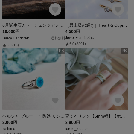
6月誕生石カラーチェンジアレキサンドライトリング10月誕生石ホワイトオパール結婚指輪記念日誕生日リングジュエリーギフト
［最上級の輝き］Heart & Cupid／引っ掛かりの無い ベゼルリング／つけっぱなしOK／5A最高ランク／14kgf シルバー／シンプル 細身 ゴールド 指輪 ピンキーリング 金属アレルギー対応
19,000円
4,500円
Jewelry craft. Sachi
Darcy Handcraft
送料無料
5.0
(3391)
5.0
(13)
PR
PR
ペルシャ ブルー ＊ 陶器 リング フリーサイズ
育てるリング【6mm幅】【ホワイトレザー】【7号〜26号対応】【刻印可能】【7色】
2,000円
2,800円
fushime
terote_leather