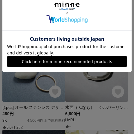
⚭三日月❚みかづき☽↟𖥍‎܀ 𖣰silver model↟𖥍‎܀｜ペアリング 2本セット ｜ SV925＋プラチナコート強化仕様可 ｜ 結婚指輪 代用 ｜絵と指輪と。atelierꕤtuno
【人気No.1】きらきらねこリング|全4色| 《受注製作》
23,500円
1,500円
🌓🌔🌕🌖🌗ꕤtuno
SAYA ART
5.0
(65)
-
[1pcs] オール ステンレス デザイン 華奢 リング 約11号~約12号 ~シンプル~ ゴールド サージカルステンレス 24KGP イオンメッキ 金属アレルギー対応
水面（みなも） シルバーリング silver925
480円
6,800円
HARU
3K
4,500円以上で送料無料
-
5.0
(1.2万)