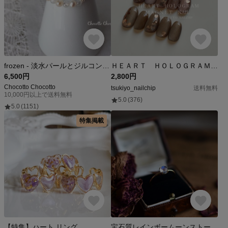
frozen - 淡水パールとジルコンのワイヤーリング 真珠 指輪
ＨＥＡＲＴ ＨＯＬＯＧＲＡＭ♡ バレンタイン ホログラム アーモンド マロン ヘーゼルナッツ ハート マグネット magnet ネイルチップ ブラウン ベージュ 秋冬 ブライダル 撮影
6,500円
2,800円
Chocotto Chocotto
tsukiyo_nailchip
送料無料
10,000円以上で送料無料
5.0
(376)
5.0
(1151)
特集掲載
【特集】ハート リング
宝石質レインボームーンストーンのリング（Silver925×18KGP）