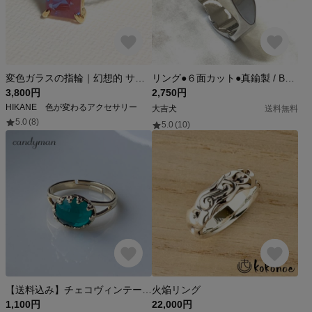
変色ガラスの指輪｜幻想的 サフィレット風 #400 8×6mm
リング●６面カット●真鍮製 / BR-0118M
3,800円
2,750円
HIKANE 色が変わるアクセサリー
大吉犬
送料無料
5.0
(8)
5.0
(10)
【送料込み】チェコヴィンテージ＊エメラルドグリーンのレースリング
火焔リング
1,100円
22,000円