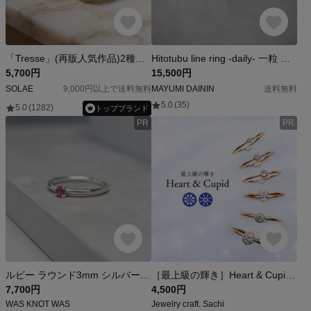
「Tresse」(再販人気作品)2種の煌めきが交差する編み込みリング/重ね付けやピンキーリングにも/つけっぱなしOK/アレルギー対応/ツイスト
Hitotubu line ring -daily- 一粒 ダイヤ ダイヤモンド 華奢 シンプル 重ね付け k18 アンティーク リング
5,700円
15,500円
SOLAÉ
9,000円以上で送料無料
MAYUMI DAININ
送料無料
5.0
(35)
5.0
(1282)
トップブランド
PR
PR
ルビー ラウンド3mm シルバープレーンリング 1.5mm幅 鏡面｜FA-1144
［最上級の輝き］Heart & Cupid／引っ掛かりの無い ベゼルリング／つけっぱなしOK／5A最高ランク／14kgf シルバー／シンプル 細身 ゴールド 指輪 ピンキーリング 金属アレルギー対応
7,700円
4,500円
WAS KNOT WAS
Jewelry craft. Sachi