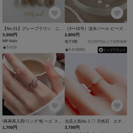
【No.01】グレーブラウン ニュアンス ネイルチップ ゴールド キラキラ 淡色
［3〜15号］淡水パール ビーズリング ピンキーリング / ファランジリング
3,000円
2,800円
MR Nails
地下3階
15,000円以上で送料無料
5.0
(3)
5.0
(3698)
トップブランド
\再再再入荷/リング 蛇 ヘビ スネーク 干支 指輪 可愛い おしゃれ お洒落 モチーフ 動物 アニマル 幸福 幸せ お守り｜R002
当店人気No.1 ♡ 天然石 エチオピア産 オパール 爪留めリング 指輪 silver925 18KGP
1,700円
3,700円