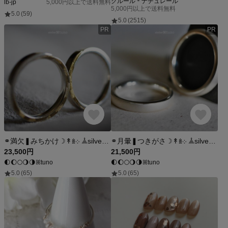
クルール＊ナチュレール
lb-jp
5,000円以上で送料無料
5,000円以上で送料無料
5.0
(59)
5.0
(2515)
PR
PR
⚭月暈❚つきがさ☽↟𖥍‎܀ 𖣰silver model↟𖥍‎܀｜ペアリング 2本セット ｜ SV925＋プラチナコート強化仕様可 ｜ 結婚指輪 代用 ｜絵と指輪と。atelierꕤtuno
⚭満欠❚みちかけ☽↟𖥍‎܀ 𖣰silver model↟𖥍‎܀｜月の満ち欠け ペアリング 2本セット ｜ SV925＋プラチナコート強化仕様可 ｜ 結婚指輪 代用 ｜atelierꕤtuno
23,500円
21,500円
🌓🌔🌕🌖🌗ꕤtuno
🌓🌔🌕🌖🌗ꕤtuno
5.0
(65)
5.0
(65)