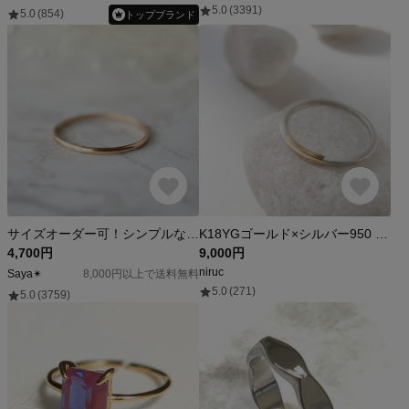
5.0
(3391)
5.0
(854)
トップブランド
サイズオーダー可！シンプルな14kgfリング 指輪 つけっぱなし リング ペアリング ペア シンプル ゴールド メンズ 重ね付け 華奢リング 金属アレルギー対応 ピンキーリング ギフト 夏 秋
K18YGゴールド×シルバー950 ツートンリング/ratio thin
4,700円
9,000円
niruc
Saya✴︎
8,000円以上で送料無料
5.0
(271)
5.0
(3759)