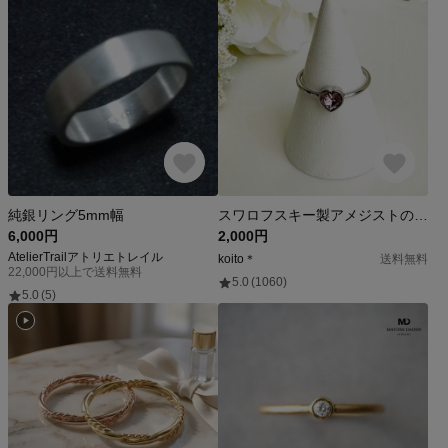
純銀リング5mm幅
スワロフスキー製アメジストのミニハートリング/12号
6,000円
2,000円
AtelierTrailアトリエトレイル
koito＊
送料無料
22,000円以上で送料無料
5.0
(1060)
5.0
(5)