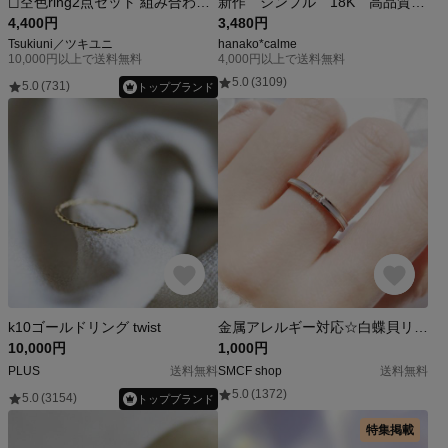
◻︎空色ring2点セット 組み合わせ自由◎お得なセットリング｜レジンフォークリング｜フリーサイズ｜春夏秋冬の空モチーフ｜ゴールド｜シルバー｜シンプル｜重ね付け｜グラデーション｜プレゼント
新作 シンプル 18K 高品質 繊細 上品 人気 大人女子 結び目 ノット CZダイヤ ピンクゴールド さくら 桜色 母の日 バースデー 春 ギフト プレゼント リング 指輪
4,400円
3,480円
Tsukiuni／ツキユニ
hanako*calme
10,000円以上で送料無料
4,000円以上で送料無料
5.0
(3109)
5.0
(731)
トップブランド
k10ゴールドリング twist
金属アレルギー対応☆白蝶貝リング 指輪 華奢 細い シンプル ジルコニア シェル ステンレス
10,000円
1,000円
PLUS
送料無料
SMCF shop
送料無料
5.0
(1372)
5.0
(3154)
トップブランド
特集掲載