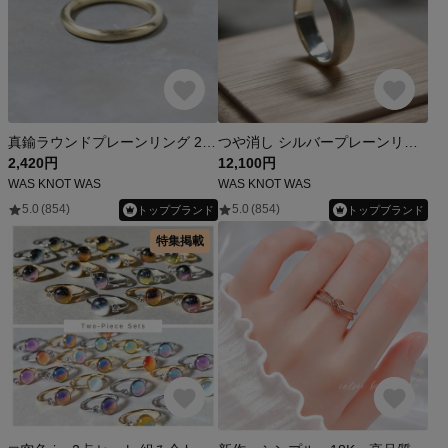
真鍮ラウンドプレーンリング 2.0mm幅 つや消し｜FA-142
つや消し シルバープレーンリング 5.0mm幅 マット シルバー950｜SILVER RING 指輪 シンプル アクセサリー｜205
2,420円
12,100円
WAS KNOT WAS
WAS KNOT WAS
5.0
(854)
5.0
(854)
トップブランド
トップブランド
特集掲載