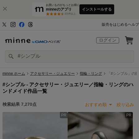
お買いものがもっとお得に
minneのアプリ
インストールする
3
万件以上
販売をはじめる
ヘルプ
ログイン
minne ホーム
アクセサリー・ジュエリー
指輪・リング
「#シンプル」の
#シンプル -
アクセサリー・ジュエリー／指輪・リングのハ
ンドメイド作品一覧
検索結果
7,270
点
おすすめ順
絞り込み
PR
PR