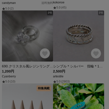
kokonoe
candyman
送料無料
5.0
(45)
5.0
(2)
PR
PR
690.クリスタル風レジンリング 10.5号
シンプル＊シルバー 指輪＊12号 3連 SV
1,200円
2,500円
Cyanberry
artestile
5.0
(10)
5.0
(2903)
特集掲載