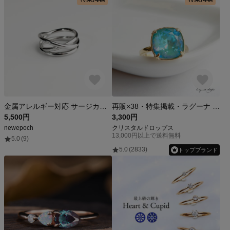
金属アレルギー対応 サージカルステンレスリング316L 13号 curve-ring silver
再販×38・特集掲載・ラグーナ ディライト◆かどまる四角カット 高品質 クリスタル リング｜ターコイズ ブルー ミント ゼリー ガラス フリー オープン
5,500円
3,300円
newepoch
クリスタルドロップス
13,000円以上で送料無料
5.0
(9)
5.0
(2833)
トップブランド