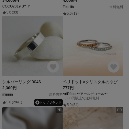
34,000円
4,000円
COCO2019 BY Ｙ
Felicità
送料無料
5.0
(33)
5.0
(13)
シルバーリング 0046
ペリドット×クリスタルのゆびわ(12~13号）シルバースワロフスキーリング
2,300円
777円
ArtDécor〜アールデコール〜
minnin
送料無料
1,500円以上で送料無料
5.0
(2941)
トップブランド
5.0
(54)
PR
PR