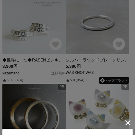
◆世界に一つ◆RASENピンキーシルバーリング オーダーメイド 受注制作 刻印無料
シルバーラウンドプレーンリング 1.8mm幅 つや消し｜FA-119
3,900円
5,390円
WAS KNOT WAS
kazemaho
送料無料
5.0
(3374)
5.0
(854)
トップブランド
PR
PR