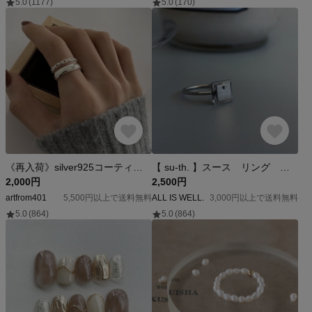
5.0
(1177)
5.0
(170)
《再入荷》silver925コーティング チェーン 2連 デザイン リング シルバー925 オープンリング カフリング シンプル ラップリング【R-133】
【 su-th. 】スース リング フリーサイズ ステンレス ガラス 無機質 スクエア 指輪 ウィメンズ シンプル ALL IS WELL.
2,000円
2,500円
artfrom401
5,500円以上で送料無料
ALL IS WELL.
3,000円以上で送料無料
5.0
(864)
5.0
(864)