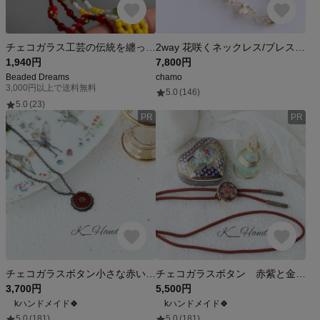
チェコガラス工芸の伝統を纏って✧ファイアポリッシュビーズのお花ネックレス
2way 花咲くネックレス/ブレスレット𓂃𓂂ꕤ*.ﾟ 淡水パール チェコビーズ ガラスビーズ
1,940円
7,800円
Beaded Dreams
chamo
3,000円以上で送料無料
5.0
(146)
5.0
(23)
PR
PR
チェコガラスボタン小さな赤いお花のボタン ネックレス
チェコガラスボタン 赤紫と金彩のお花 ループタイ
3,700円
5,500円
kハンドメイド🍀
kハンドメイド🍀
5.0
(181)
5.0
(181)