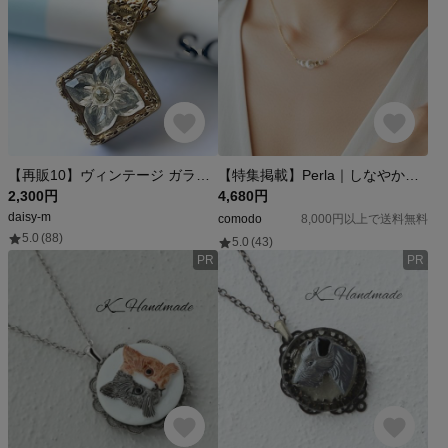
【再販10】ヴィンテージ ガラス ネックレス 〜ゴールド×クリア JBB クラウン クリアフラワー
【特集掲載】Perla｜しなやかな白の輝き パール ネックレス サージカルステンレス316L K18仕上げ 金属アレルギー◎ゴールド・つけっぱなしOK・シンプル・変色しにくい・フォーマル・ギフトにも🎁
2,300円
4,680円
daisy-m
comodo
8,000円以上で送料無料
5.0
(88)
5.0
(43)
PR
PR