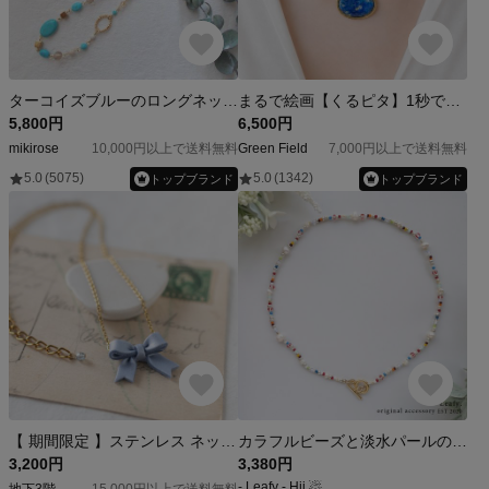
ターコイズブルーのロングネックレス
まるで絵画【くるピタ】1秒で着けられる 人と被らない大ぶりブルー×ゴールドチェコガラスのマグネットチョーカー 数量限定
5,800円
6,500円
mikirose
10,000円以上で送料無料
Green Field
7,000円以上で送料無料
5.0
(5075)
5.0
(1342)
トップブランド
トップブランド
【 期間限定 】ステンレス ネックレス// リボン/ ミストブルー
カラフルビーズと淡水パールのビーズネックレス ビーズアクセサリー レインボー 2way マンテル ブレスレット
3,200円
3,380円
- Leafy - Hii ☃
地下3階
15,000円以上で送料無料