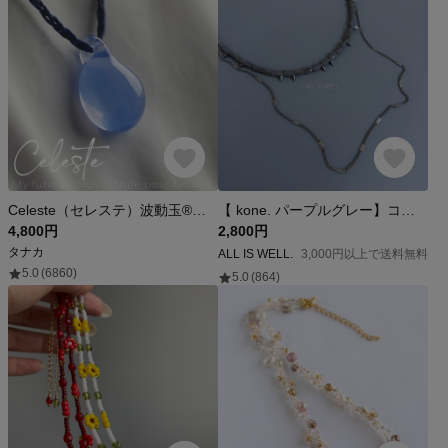
Celeste（セレステ）波動玉®【現品一点もの・特別価格】
【 kone. パープルグレー】コーン レイヤード 2連ネックレス 重ね付け ブルー ターコイズ ガラス シルバー チョーカー ショートネックレス ALL IS WELL.
4,800円
2,800円
タナカ
ALL IS WELL.
3,000円以上で送料無料
5.0
(6860)
5.0
(864)