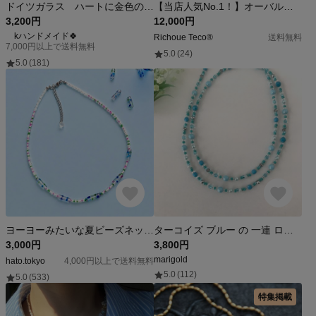
ドイツガラス ハートに金色の一枝の花 ペンダント
【当店人気No.1！】オーバル型Golden shadowの上品シンプルペンダント/金属アレルギー対応/サージカルステンレス
3,200円
12,000円
kハンドメイド🍀
Richoue Teco®︎
送料無料
7,000円以上で送料無料
5.0
(24)
5.0
(181)
ヨーヨーみたいな夏ビーズネックレス｜クリア カラフル レトロポップ
ターコイズ ブルー の 一連 ロングネックレス ビーズ チェコガラス 水色 重ね付け
3,000円
3,800円
marigold
hato.tokyo
4,000円以上で送料無料
5.0
(112)
5.0
(533)
特集掲載