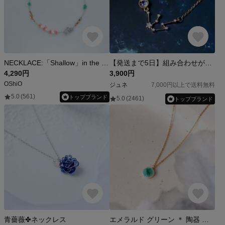
NECKLACE:「Shallow」in the sea
【発送まで5日】組み合わせが選べる12星座とストーンbijou(12色)のネックレス （サージカルステンレスチェーン）
4,290円
3,900円
OShiO
ジュネ
7,000円以上で送料無料
5.0
(561)
トップブランド
5.0
(2461)
トップブランド
青薔薇✤ネックレス
エメラルド グリーン ＊ 陶器 ネックレス サージカルステンレス