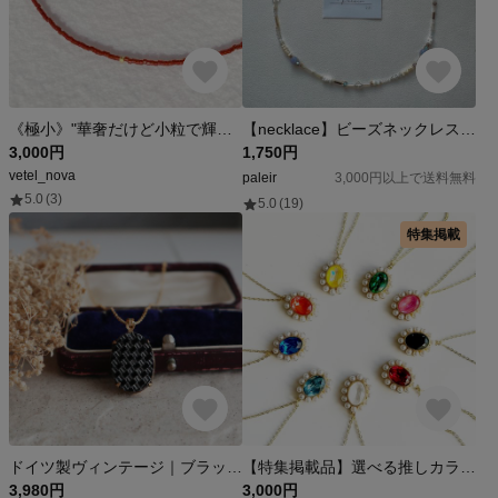
《極小》"華奢だけど小粒で輝く" ネックレス｜軽量・重ね付け｜ワインレッド・ボルドー・赤｜エクラシリーズ｜ガラスビーズ
【necklace】ビーズネックレス#01 淡水パール マザーオブパール チェコガラス
3,000円
1,750円
vetel_nova
paleir
3,000円以上で送料無料
5.0
(3)
5.0
(19)
特集掲載
ドイツ製ヴィンテージ｜ブラックガラスのオーバルネックレス｜1960年代・金属アレルギー対応
【特集掲載品】選べる推しカラー～お花の様な可愛いパールとクリスタルのネックレス
3,980円
3,000円