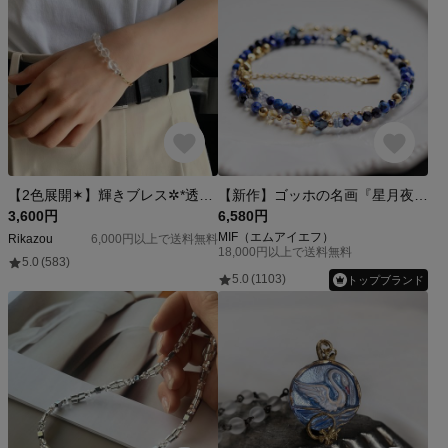
【2色展開✶】輝きブレス✲*透明感クォーツ✶ブレスレット*✶
【新作】ゴッホの名画『星月夜』〜星巡るパレットのネックレス／ラピスラズリ サージカルステンレス
3,600円
6,580円
MIF（エムアイエフ）
Rikazou
6,000円以上で送料無料
18,000円以上で送料無料
5.0
(583)
5.0
(1103)
トップブランド