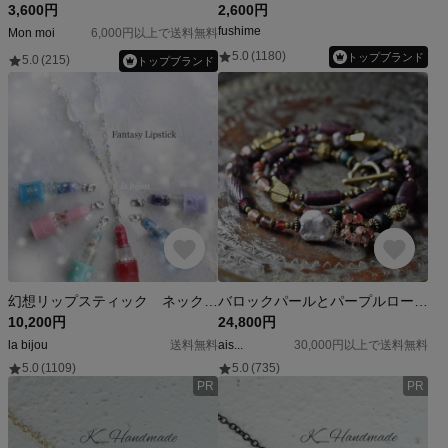
3,600円
2,600円
fushime
Mon moi
6,000円以上で送料無料
5.0
(1180)
トップブランド
5.0
(215)
トップブランド
幻想リップスティック ネックレス
バロックパールとパープルローマングラス、アンデシン、グリーンブルービーズ、つぶつぶ＆インドブラスのネックレス
10,200円
24,800円
la bijou
送料無料
ais...
30,000円以上で送料無料
5.0
(1109)
5.0
(735)
PR
PR