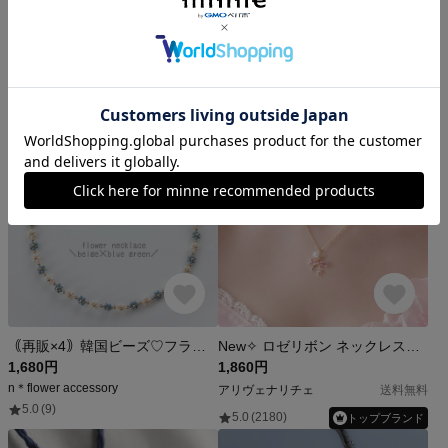
シエラネバダ産 アンダラクリスタル スターライトエレスチャルサファイア ペンダントトップ ワイヤーラッピング ネックレス 天然石14kgf 送料無料でお届けします
チェコガラスボタン ラインストーンとグリーンのお花のネックレス
49,000円
3,700円
manaka of life
kハンドメイド🍀
5.0
(136)
5.0
(181)
｟再販×4｠韓国ビーズ♡フラワーネックレス＼beige×blue green／
New✧︎ ロゼリボン ネックレス アジャスター付き
1,680円
1,860円
n＊flower accessory
アリヴェナリチェ
送料無料
5.0
(9)
5.0
(2180)
トップブランド