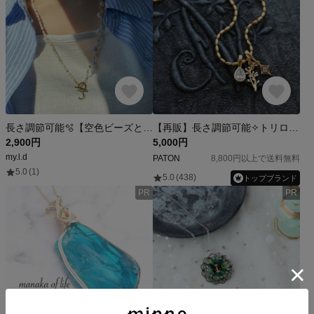
長さ調節可能🫧【空色ビーズと淡水パールのお花ネックレスー05:00 Morningー】ビーズネックレス ギフト プレゼント
【再販】長さ調節可能✧トリロジーチャーム ロングネックレス［森の小さな羅針盤］サージカルステンレス／ゴールド
2,900円
5,000円
my.l.d
PATON
8,800円以上で送料無料
5.0
(1)
5.0
(438)
トップブランド
PR
PR