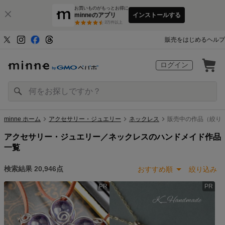
お買いものがもっとお得に
minneのアプリ
インストールする
3
万件以上
販売をはじめる
ヘルプ
ログイン
minne ホーム
アクセサリー・ジュエリー
ネックレス
販売中の作品（絞り込
アクセサリー・ジュエリー／ネックレスのハンドメイド作品
一覧
検索結果
20,946
点
おすすめ順
絞り込み
PR
PR