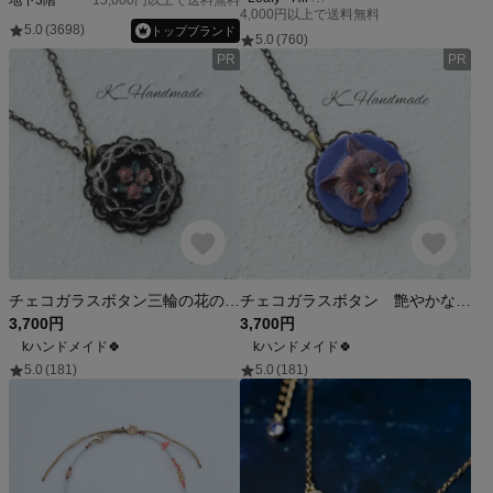
4,000円以上で送料無料
5.0
(3698)
トップブランド
5.0
(760)
PR
PR
チェコガラスボタン三輪の花のブーケ ブラック ペンダント
チェコガラスボタン 艶やかな茶色の愛らしいネコ ブルー ネックレス
3,700円
3,700円
kハンドメイド🍀
kハンドメイド🍀
5.0
(181)
5.0
(181)