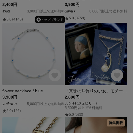
2,400円
3,900円
awoi
3,900円以上で送料無料
Saya✴︎
8,000円以上で送料無料
5.0
(3759)
5.0
(4145)
トップブランド
flower necklace / blue
「真珠の耳飾りの少女」モチーフネックレス🖼
3,900円
2,800円
Jubilee(ジュビリー)
𝘺𝘶𝘪𝘬𝘶𝘯𝘰
5,000円以上で送料無料
5,500円以上で送料無料
5.0
(126)
5.0
(533)
特集掲載