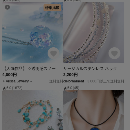
特集掲載
【人気作品】 ✧透明感スノードーム ネックレス ✧― 人魚姫の落とし物 ― 紫陽花
サージカルステンレス ネックレス 夏 ガラス ビーズ レイヤードネックレス 水滴 梅雨 水 雫 ファルファーレ きらきら つぶつぶ バブル 重ね付け
4,600円
2,200円
✧ Arissa Jewelry ✧
送料無料
cielornament
3,000円以上で送料無料
5.0
(1872)
5.0
(45)