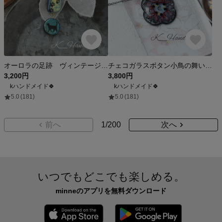
オーロラの足跡 ヴィンテージ風黒猫ネックレス
チェコガラスボタン小鳥の舞い飛ぶペンダント クリア
3,200円
3,800円
kハンドメイド🍀
kハンドメイド🍀
5.0
(181)
5.0
(181)
前へ
1
/
200
次へ
いつでもどこでも楽しめる。
minneのアプリを無料ダウンロード