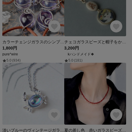
カラーチェンジガラスのシンプルワイヤーペンダント
チェコガラスビーズと帽子をかぶったお嬢さん猫のペンダント
1,800円
3,200円
pure*wire
kハンドメイド🍀
5.0
(934)
5.0
(181)
淡いブルーのヴィンテージガラス カニさんネックレス（サージカルステンレスチェーン）
夏の差し色 赤いガラスビーズのネックレス 夏 つけっぱなし ビーズネックレス ネックレス サージカルステンレス 金属アレルギー対応 メンズ プチギフト チョーカー 赤 ビーズ 短め 推し活 重ね付け