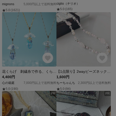
ciglio（チリオ）
mignons
5,000円以上で送料無料
5.0
(165)
5.0
(1621)
花くらげ 刺繍糸で作る、くらげのネックレス
【1点限り】2wayビーズネックレス・ブレスレット―tubutubu―【Blush Mist】｜ローズクォーツ/10月天然石/ピンクシルバークリア/淡水パール/サージカルステンレス/長さ延長可能
4,400円
1,600円
心の箱庭
7,000円以上で送料無料
ちーちゃんち
2,300円以上で送料無料
5.0
(190)
5.0
(94)
PR
PR