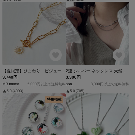
【夏限定】ひまわり ビジュー マンテル ネックレス サージカルステンレス フラワー ゴールド マンテルネックレス シンプル 大きめ シンプル キュービックジルコニア 春 夏 つけっぱなし 短め
2連 シルバー ネックレス 天然石 ガラス チェーン(サージカルステンレス,ステンレス)| シンプル 黒 ブラック 夏 春 冬 大人 透明 ビーズ チョーカー
3,740円
3,300円
MR mama.
5,000円以上で送料無料
pon.
8,000円以上で送料無料
5.0
(4093)
5.0
(705)
特集掲載