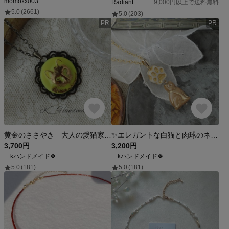
momoxx003
Radiant
9,000円以上で送料無料
5.0
(2661)
5.0
(203)
PR
PR
黄金のささやき 大人の愛猫家 チェコガラスボタン 黄色 ネックレス
✨エレガントな白猫と肉球のネックレス✨
3,700円
3,200円
kハンドメイド🍀
kハンドメイド🍀
5.0
(181)
5.0
(181)