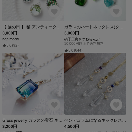
【 猫の日 】 猫 アンティーク風 ネックレス
ガラスのハートネックレス(クリアグリーン、マーブル緑、トルコグリーン)
3,000円
3,000円
hopimochi
硝子工房きつねらんぷ
10,000円以上で送料無料
5.0
(92)
5.0
(644)
Glass jewelry ガラスの宝石 ネックレス blue&lightgreen
ペンデュラムになるネックレス2way ～輝環のペンデュラム（全３色）＜高級クリスタル使用＞水晶 シトリン アメジスト ラピスラズリ 天然石
3,200円
4,500円