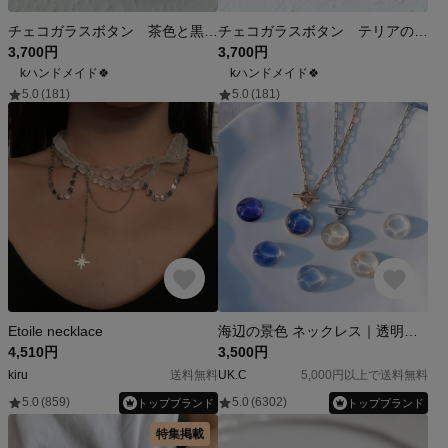
チェコガラスボタン 茶色と黒の愛らしいネコ ネックレス
チェコガラスボタン テリアのネックレス グレー
3,700円
3,700円
kハンドメイド🍀
kハンドメイド🍀
5.0
(181)
5.0
(181)
Etoile necklace
海辺の景色 ネックレス｜透明感 涼しげアクセサリー 夏 金属アレルギー対応 サージカルステンレス ロングネックレス マンテル ネイビー ガラス
4,510円
3,500円
kiru
送料無料
UK.C
5,000円以上で送料無料
5.0
(859)
5.0
(6302)
トップブランド
トップブランド
特集掲載