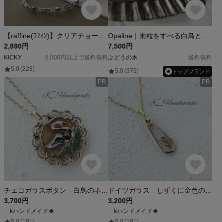
【raffine(ﾗﾌｨﾝ)】クリアチョーカーネックレス ビーズネックレス ヘマタイト シルバー シック モード
Opaline｜雨粒をすべる白鳥と淡青の湖、フロストクォーツとチェコガラスボタンのネックレス
2,890円
7,500円
KICKY
5,000円以上で送料無料
ぶどうの木
送料無料
5.0
(228)
5.0
(379)
トップブランド
PR
PR
チェコガラスボタン 白鳥のネックレス ゴールド
ドイツガラス しずくに金色の一枝の花 ペンダント
3,700円
3,200円
kハンドメイド🍀
kハンドメイド🍀
5.0
(181)
5.0
(181)