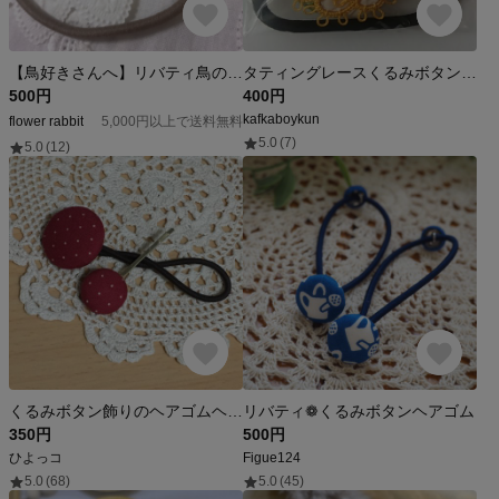
【鳥好きさんへ】リバティ鳥のくるみボタンヘアゴム ヘアアクセサリー
タティングレースくるみボタンヘアゴム黄色
500円
400円
kafkaboykun
flower rabbit
5,000円以上で送料無料
5.0
(7)
5.0
(12)
くるみボタン飾りのヘアゴムヘアピンセット〜秋色の赤〜
リバティ❁くるみボタンヘアゴム
350円
500円
ひよっコ
Figue124
5.0
(68)
5.0
(45)