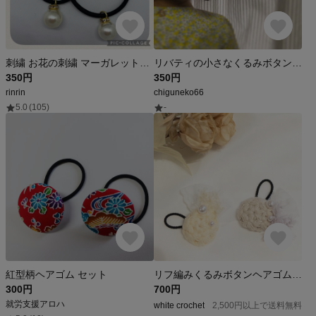
刺繍 お花の刺繍 マーガレットくるみボタン パール風チャーム付き ヘアゴム ⑪
リバティの小さなくるみボタン ヘアゴム
350円
350円
rinrin
chiguneko66
5.0
(105)
-
紅型柄ヘアゴム セット
リフ編みくるみボタンヘアゴム(チュール)
300円
700円
就労支援アロハ
white crochet
2,500円以上で送料無料