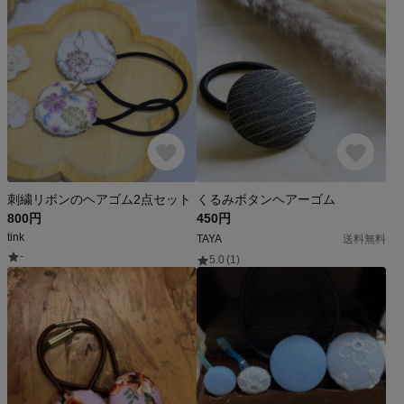
刺繍リボンのヘアゴム2点セット
くるみボタンヘアーゴム
800円
450円
tink
TAYA
送料無料
-
5.0
(1)