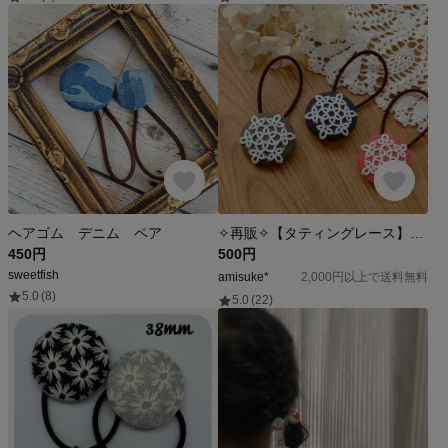
ヘアゴム デニム ペア
✧再販✧【タティングレース】雪の結晶のヘアゴム
450円
500円
sweetfish
amisuke*
2,000円以上で送料無料
5.0
(8)
5.0
(22)