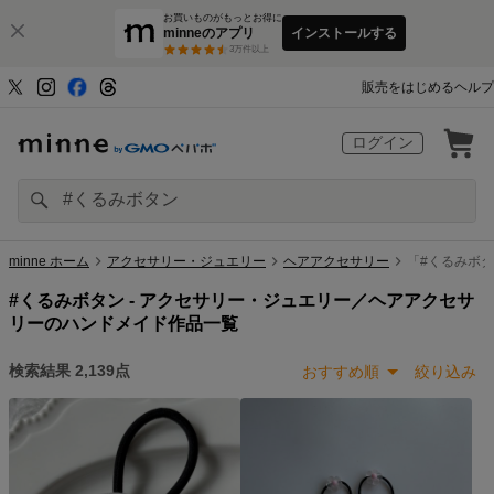
お買いものがもっとお得に
minneのアプリ
インストールする
3
万件以上
販売をはじめる
ヘルプ
ログイン
minne ホーム
アクセサリー・ジュエリー
ヘアアクセサリー
「#くるみボ
#くるみボタン -
アクセサリー・ジュエリー／ヘアアクセサ
リーのハンドメイド作品一覧
検索結果
2,139
点
おすすめ順
絞り込み