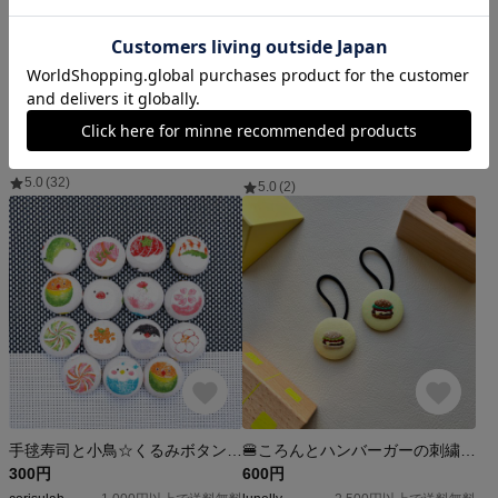
コスモス手刺繍のヘアゴム/ポニーフック(アイボリー)
ヘアゴム 手編み ヘアアクセサリー 髪飾り くるみボタン
800円
300円
ししゅばやし
sansan3030
1,580円以上で送料無料
5.0
(32)
5.0
(2)
手毬寿司と小鳥☆くるみボタン ヘアゴム2個
🍔ころんとハンバーガーの刺繍ヘアゴム
300円
600円