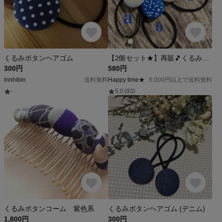
くるみボタンヘアゴム
【2個セット★】再販🎵くるみボタンのお洒落なヘアゴム
300円
580円
innhibin
送料無料
Happy time★
6,000円以上で送料無料
-
5.0
(93)
くるみボタンコーム 紫色系
くるみボタンヘアゴム (デニム)
1,800円
300円