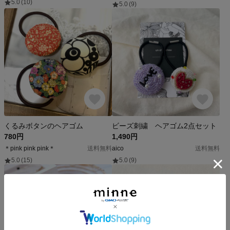
5.0
(10)
5.0
(9)
くるみボタンのヘアゴム
ビーズ刺繍 ヘアゴム2点セット
780円
1,490円
＊pink pink pink＊
送料無料
aico
送料無料
5.0
(15)
5.0
(9)