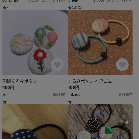
corisulab
1,000円以上で送料無料
lunelly
2,500円以上で送料無料
-
5.0
(2)
刺繍くるみボタン
くるみボタン ヘアゴム
400円
400円
きむち
送料無料
nakoss
送料無料
-
-