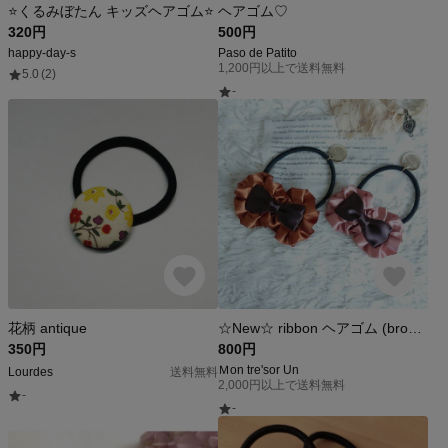
⭐くるみぼたん キッズヘアゴム⭐
ヘアゴム♡
320円
500円
happy-day-s
Paso de Patito
1,200円以上で送料無料
5.0
(2)
-
花柄 antique
☆New☆ ribbon ヘアゴム (brown)
350円
800円
Ｍon tre'sor Un
Lourdes
送料無料
2,000円以上で送料無料
-
-