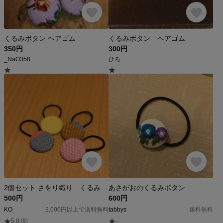
くるみボタン ヘアゴム
くるみボタン ヘアゴム
350円
300円
_NaO358
ひろ
-
-
2個セット さをり織り くるみボタンヘアアクセサリー
あさがおのくるみボタン
500円
600円
KO
3,000円以上で送料無料
tabbys
送料無料
5.0
(9)
-