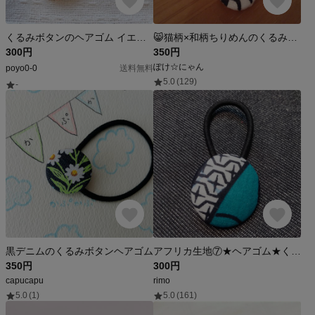
くるみボタンのヘアゴム イエローリンゴ柄×赤無地 38mm×22mm
😸猫柄×和柄ちりめんのくるみボタン2個セット
300円
350円
ぽけ☆にゃん
poyo0-0
送料無料
5.0
(129)
-
黒デニムのくるみボタンヘアゴム
アフリカ生地⑦★ヘアゴム★くるみボタン★ハンドメイド
350円
300円
capucapu
rimo
5.0
(1)
5.0
(161)