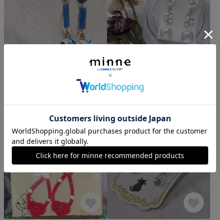
ブルーなフラワータッセルのイヤリング♪
ぷかぷかシャボン玉イヤリング/ピアス
2,500円
1,800円
piano-n
-Masuzuka-
2,500円以上で送料無料
5.0
(9)
5.0
(432)