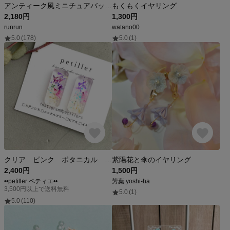
アンティーク風ミニチュアバック(スワロフスキークリスタル使用)サージカルステンレスピアス/イヤリング
もくもくイヤリング
2,180円
1,300円
runrun
watano00
5.0
(178)
5.0
(1)
クリア ピンク ボタニカル のイヤリング、ピアス
紫陽花と傘のイヤリング
2,400円
1,500円
••petiller ペティエ••
芳葉 yoshi-ha
3,500円以上で送料無料
5.0
(1)
5.0
(110)