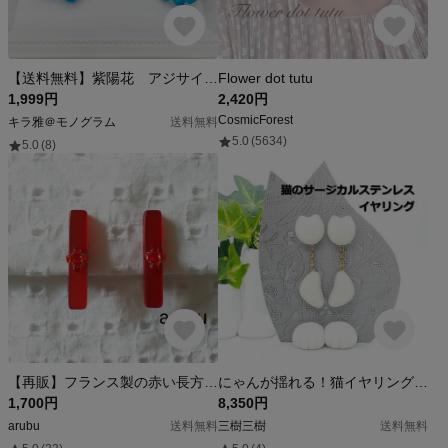
【送料無料】紫陽花 アジサイ ヘアゴム ＆ イヤリング セット コバルトブルー
Flower dot tutu
1,999円
2,420円
CosmicForest
キラ雅＠モノグラム
送料無料
5.0
(5634)
5.0
(8)
【再販】フランス製の赤い長方形プラスチックボタンとビーズのクリップ式イヤリング送料無料
にゃんが揺れる！猫イヤリング≪サージカルステンレス≫白猫 大振りチェーン
1,700円
8,350円
arubu
送料無料
三樹三樹
送料無料