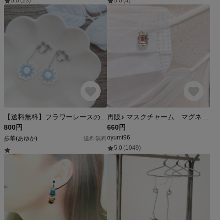
5.0
(23)
5.0
(4)
【送料無料】フラワーレースのイヤリング
再販♪ マスクチャーム マグネットタイプ スワロフスキー ゴールデンシャドウ マスクピアス マグネットピアス マグネット
800円
660円
oyumi96
歩華(あゆか)
送料無料
5.0
(1049)
-