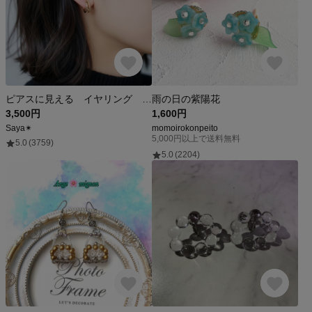
ピアスに見える イヤリング シンプル&ツイストワイヤーイヤリング 夏 メンズ ゴールド シルバー フープピアス ノンホールピアス 落ちにくい ピアス見え プチギフト ギフト フープイヤリング 重ね付け
雨の日の紫陽花
3,500円
1,600円
Saya✴︎
momoirokonpeito
5,000円以上で送料無料
5.0
(3759)
5.0
(2204)