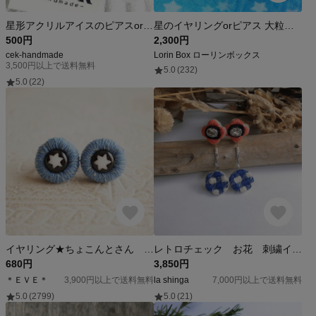
星形アクリルアイスのピアスorイヤリング⭐︎7色⭐︎お子様へのプレゼントにいかがですか？
星のイヤリングorピアス 大粒の星ビジューとブルービジュー・クリスタルウェディング イヤリング お呼ばれ
500円
2,300円
cek-handmade
Lorin Box ローリンボックス
3,500円以上で送料無料
5.0
(232)
5.0
(22)
イヤリング★ちょこんとさん スターデニム
レトロチェック お花 刺繍イヤリング ピアス
680円
3,850円
＊ＥＶＥ＊
3,900円以上で送料無料
la shinga
7,000円以上で送料無料
5.0
(2799)
5.0
(21)