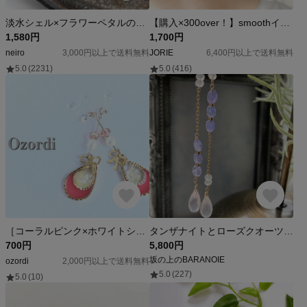
淡水シェル×フラワーペタルのピアス/イヤリング 花びら
【購入×300over！】smoothイヤーカフ
1,580円
1,700円
neiro
3,000円以上で送料無料
JORIE
6,400円以上で送料無料
5.0
(2231)
5.0
(416)
［コーラルピンク×ホワイトシェル］リボン＊ドロップの揺れるイヤリング/ピアス
タンザナイトとローズクオーツ、ムーンストーン 14kgf
700円
5,800円
坂の上のBARANOIE
ozordi
2,000円以上で送料無料
5.0
(227)
5.0
(10)