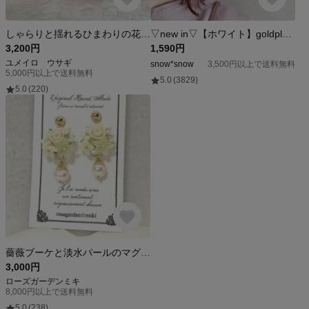
しゃらりと揺れるひまわりの花びらイヤリング(金具変更可)
▽new in▽【ホワイト】goldplate※clearhoop
3,200円
1,590円
ユメイロ ウサギ
snow*snow
3,500円以上で送料無料
5,000円以上で送料無料
5.0
(3829)
5.0
(220)
薔薇ブーケと淡水パールのマグネットピアス(イヤリング)☆大人可愛い
3,000円
ローズガーデンミキ
8,000円以上で送料無料
5.0
(238)