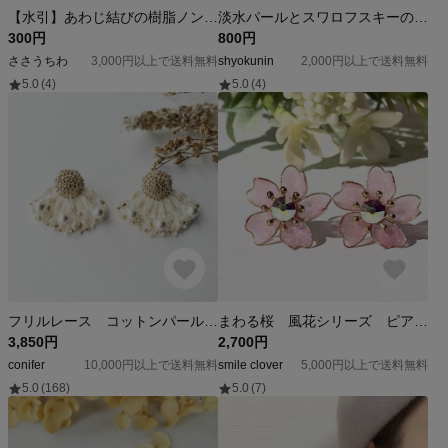
【水引】あわじ結びの樹脂ノンホールピアス
淡水パールとスワロフスキーのイヤリング・ピアス
300円
800円
ささうちわ
3,000円以上で送料無料
shyokunin
2,000円以上で送料無料
5.0
(4)
5.0
(4)
フリルレース コットンパール イヤリングorピアス(オフホワイト&パール)No.21-0405
まわる桜 風花シリーズ ピアス/イヤリング
3,850円
2,700円
conifer
10,000円以上で送料無料
smile clover
5,000円以上で送料無料
5.0
(168)
5.0
(7)