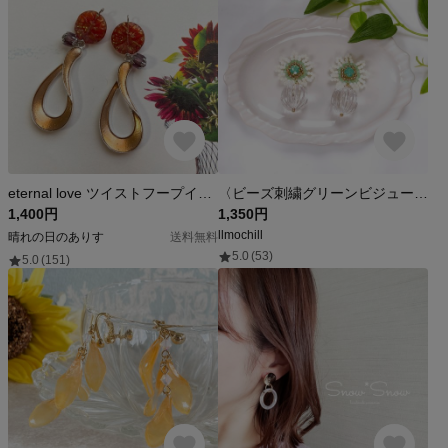
eternal love ツイストフープイヤリング／ピアス
〈ビーズ刺繍グリーンビジューフラワーボンボン
1,400円
1,350円
llmochill
晴れの日のありす
送料無料
5.0
(53)
5.0
(151)