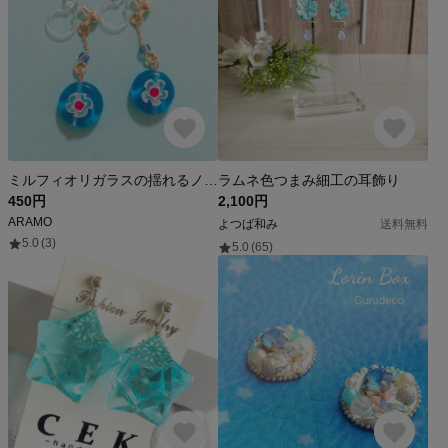
ミルフィオリガラスの揺れるノンホールピアス<夏>
ラムネ色つまみ細工の耳飾り
450円
2,100円
ARAMO
よつば和み
送料無料
5.0
(3)
5.0
(65)