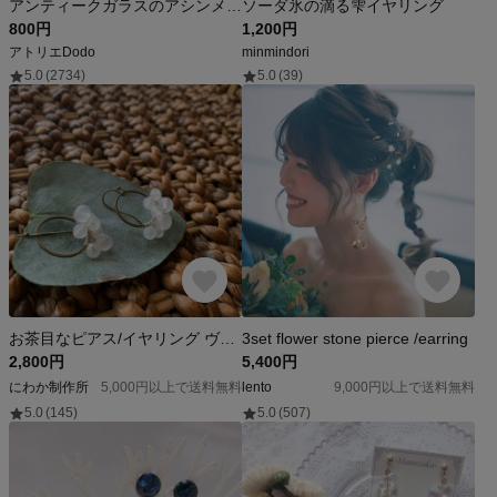
アンティークガラスのアシンメトリーイヤリング_お呼ばれ・メンズにも！
ソーダ氷の滴る雫イヤリング
800円
1,200円
アトリエDodo
minmindori
5.0
(2734)
5.0
(39)
お茶目なピアス/イヤリング ヴィンテージガラスビーズ しゃぼん
3set flower stone pierce /earring
2,800円
5,400円
にわか制作所
5,000円以上で送料無料
lento
9,000円以上で送料無料
5.0
(145)
5.0
(507)