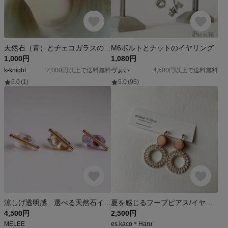
天然石（青）とチェコガラスのイヤリング
M6ボルトとナットの‪イヤリング
1,000円
1,080円
k-knight
2,000円以上で送料無料
ヴぁい
4,500円以上で送料無料
5.0
(1)
5.0
(95)
涼しげ透明感 選べる天然石イヤリング 左右ペア
夏を感じるフープピアス/イヤリング
4,500円
2,500円
MELEE
es.kaco＊Haru