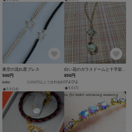
夜空の流れ星ブレス
白い花のガラスドームと十字架のブレスレット
500円
850円
ぴよぴよ
koko
3,000円以上で送料無料
5.0
(7)
5.0
(14)