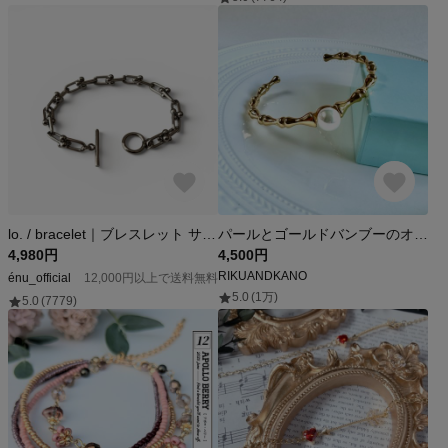
lo. / bracelet｜ブレスレット サージカルステンレス シルバー 金属アレルギー対応 つけっぱなし メンズ ペア ペアブレスレット チェーン チェーンブレスレット 錆びない 刻印 名入れ
パールとゴールドバンブーのオシャレなステンレスバングル
4,980円
4,500円
RIKUANDKANO
énu_official
12,000円以上で送料無料
5.0
(1万)
5.0
(7779)