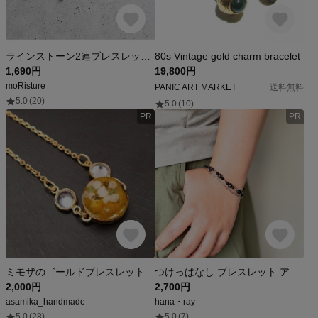
ラインストーン2連ブレスレット ゴールド
80s Vintage gold charm bracelet
1,690円
19,800円
moRisture
PANIC ART MARKET
送料無料
5.0
(20)
5.0
(10)
PR
PR
ミモザのゴールドブレスレット イエロー アリッサムドライフラワー ジルコニア
つけっぱなし ブレスレット アンクレット ミサンガ 水に強い 金属アレルギー配慮 ステンレス チェーン 天然石 紐 シルバー ゴールド 切れにくい 足首 誕生石 8月 ブラックスピネル
2,000円
2,700円
asamika_handmade
hana・ray
5.0
(28)
5.0
(7)