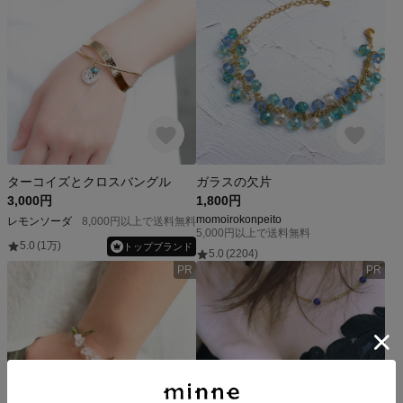
ターコイズとクロスバングル
ガラスの欠片
3,000円
1,800円
momoirokonpeito
レモンソーダ
8,000円以上で送料無料
5,000円以上で送料無料
5.0
(1万)
トップブランド
5.0
(2204)
PR
PR