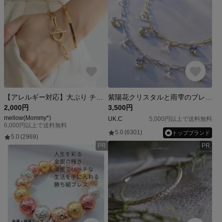
【アレルギー対応】大ぶり チェーン マンテルブレスレット gold
紫陽花クリスタルと雨雫のブレスレット | サージカルステンレス 金属アレルギー対応 ゴールド or シルバー 雨 梅雨 華奢 繊細 金属アレルギー対応 カラフル ビーズ
2,000円
3,500円
mellow(Mommy*)
UK.C
5,000円以上で送料無料
6,000円以上で送料無料
5.0
(6301)
トップブランド
5.0
(2969)
PR
PR