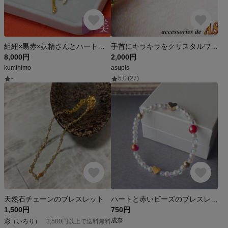
組紐×黒赤×妖精さんとハートのキー
手首にキラキラをクリスタルワイヤブレス
8,000円
2,000円
kumihimo
asupis
-
5.0
(27)
天然石チェーンのブレスレット
ハートと赤いビーズのブレスレット(ゴールド)
1,500円
750円
成奈
彩（いろり）
3,500円以上で送料無料