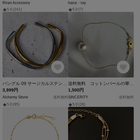
Riran Accessory
hana・ray
5.0
(241)
5.0
(7)
バングル 09 サージカルステンレス
送料無料 コットンパールの華奢ブレスレット
3,999円
1,500円
Alchemy Stone
送料無料
SINCERITY
送料無料
5.0
(95)
5.0
(28)