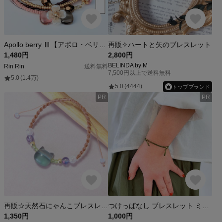
Apollo berry Ⅲ【アポロ・ベリー】#多連 #ブレスレット
再販✧ハートと矢のブレスレット
1,480円
2,800円
BELINDA by M
Rin Rin
送料無料
7,500円以上で送料無料
5.0
(1.4万)
5.0
(4444)
トップブランド
PR
PR
再販☆天然石にゃんこブレスレット・翠☆フローライト・ペリドット・コスモオーラ・水晶
つけっぱなし ブレスレット ミサンガ 水に強い 金属アレルギー対応 ステンレス マクラメ 紐 ゴールド 切れにくい 足首 アンクレット おしゃれ
1,350円
1,000円