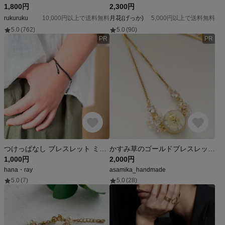
1,800円
2,300円
rukuruku
10,000円以上で送料無料
月花(げっか)
5,000円以上で送料無料
5.0
(762)
5.0
(90)
PR
PR
つけっぱなし ブレスレット ミサンガ 水に強い 金属アレルギー対応 ステンレス マクラメ 紐 ゴールド 切れにくい 足首 アンクレット おしゃれ
かすみ草のゴールドブレスレット ドライフラワー ファルファーレビーズ ジルコニア
1,000円
2,000円
hana・ray
asamika_handmade
5.0
(7)
5.0
(28)