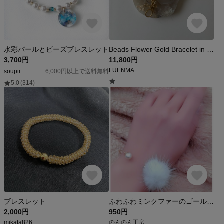
水彩パールとビーズブレスレット
Beads Flower Gold Bracelet in Vanilla
3,700円
11,800円
FUENMA
soupir
6,000円以上で送料無料
-
5.0
(314)
ブレスレット
ふわふわミンクファーのゴールドバングル/ホワイト/パール/大人可愛い
2,000円
950円
mikata826
のんのん工房