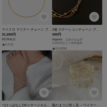
マイクロ マリナー チェーン ブレスレット K18
3連 ステーションチェーン ブレスレット [ ゴールド ] ステンレス パーツ アジャスター付き p-2119349g
31,000円
490円
PETRALO
nilgems ニルジェムズ
3,000円以上で送料無料
5.0
(2)
5.0
(658)
つけっぱなしOK☆サージカルステンレスのキラリブレスレット/300/金属アレルギー対応/スキンジュエリー
陽だまりに咲く花 ～ワイヤーレースのブレスレット／シャンパンゴールド／ワイヤークロッシェ