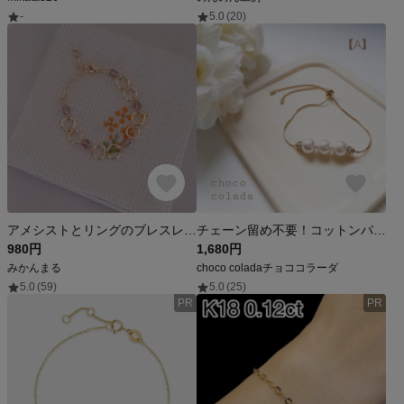
-
5.0
(20)
アメシストとリングのブレスレット
チェーン留め不要！コットンパールのラリエットブレスレット
980円
1,680円
みかんまる
choco coladaチョココラーダ
5.0
(59)
5.0
(25)
PR
PR