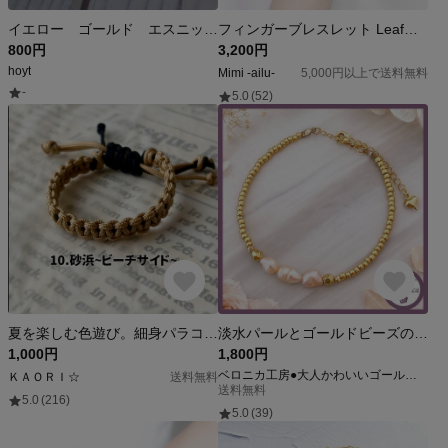
イエロー ゴールド エスニックブレスレット
フィンガーブレスレット Leaf【Blue】
800円
3,200円
hoyt
Mimi -ailu-
5,000円以上で送料無料
-
5.0
(52)
夏を楽しむ色遊び。細身パラコードブレスレット（10.砂浜~ビーチサイド~）
淡水パールとゴールドビーズのブレスレット 淡水パール ブレスレット ビーズ 上品 日常使い 大人かわいい ベロニカ工房
1,000円
1,800円
ベロニカ工房●大人かわいいゴールド系
ＫＡＯＲＩ☆
送料無料
送料無料
5.0
(216)
5.0
(39)