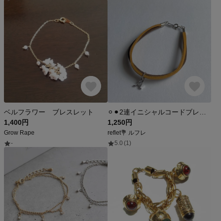
ベルフラワー ブレスレット
⚪︎⚫︎2連イニシャルコードブレスレット 色変更 オーダー可能⚫︎⚪︎
1,400円
1,250円
Grow Rape
reflet💐 ルフレ
-
5.0
(1)