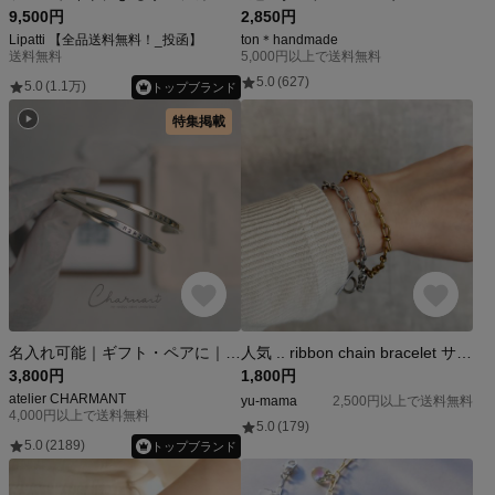
9,500円
2,850円
Lipatti 【全品送料無料！_投函】
ton＊handmade
送料無料
5,000円以上で送料無料
5.0
(627)
5.0
(1.1万)
トップブランド
特集掲載
名入れ可能｜ギフト・ペアに｜手首で育てるバングル〖正規品〗ゴールドカラー・シルバーカラー
人気 .. ribbon chain bracelet サージカルステンレス アレルギー対応 ブレスレット カジュアル 春夏 バングル ゴールド シルバー チェーンブレスレット
3,800円
1,800円
atelier CHARMANT
yu-mama
2,500円以上で送料無料
4,000円以上で送料無料
5.0
(179)
5.0
(2189)
トップブランド