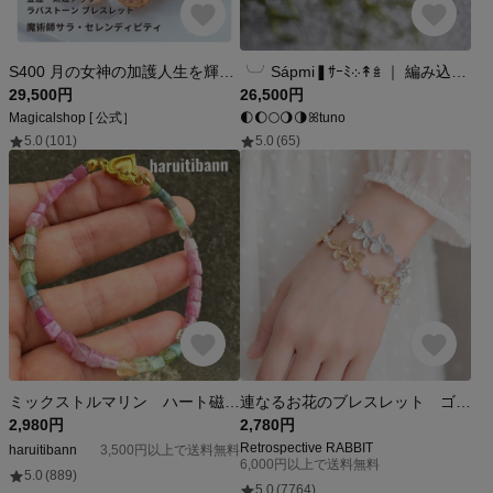
S400 月の女神の加護人生を輝かせる 金運・財運アップ ラバストーン ブレスレット サラ・セレンディピティ 金運 財運 開運 運気アップ 幸運 召致 潜在能力 活性 幸運期 魔術 ゴールドカラー
╰╯Sápmi❚ｻｰﾐ܀↟𖥍 ｜ 編み込みバングル（幅細ver.） ｜ 銀製オーダーバングル ｜ サイズオーダー フィッティング・アレルギー対応可 ｜絵と指輪と。 atelierꕤtuno
29,500円
26,500円
Magicalshop [ 公式］
🌓🌔🌕🌖🌗ꕤtuno
5.0
(101)
5.0
(65)
ミックストルマリン ハート磁石 ブレスレット
連なるお花のブレスレット ゴールドorロジウム｜ガラス シンプル マンテル
2,980円
2,780円
Retrospective RABBIT
haruitibann
3,500円以上で送料無料
6,000円以上で送料無料
5.0
(889)
5.0
(7764)