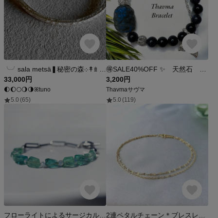
╰╯sala metsä❚秘密の森܀↟𖥍 ｜ 森と夜空‎‎‎。紋様の腕輪 ｜ 銀製オーダーバングル ｜ サイズオーダー フィッティング・アレルギー対応可 ｜絵と指輪と。 atelierꕤtuno
🉐SALE40%OFF ✨ 天然石 パワーストーン ブレスレット ラブラドライト ブルーサンドストーン 西瓜天珠 マーメイド
33,000円
3,200円
🌓🌔🌕🌖🌗ꕤtuno
Thavmaサヴマ
5.0
(65)
5.0
(119)
フローライトによるサージカルステンレス・マンテルブレスレット ～潟湖（せきこ）
2連ペタルチェーン＊ブレスレット サージカルステンレス 重ね付け シンプル