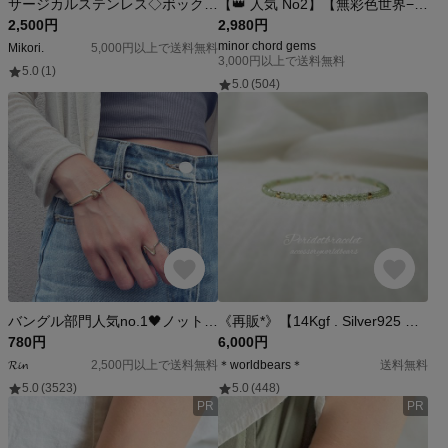
サージカルステンレス◇ボックスチェーンマンテルブレスレット（パールチャーム付き）
【👑 人気 No2】【無彩色世界−金と銀のしらべ】モリオン・ハウライト・水晶・ヘマタイト 天然石ブレスレット
2,500円
2,980円
minor chord gems
Mikori.
5,000円以上で送料無料
3,000円以上で送料無料
5.0
(1)
5.0
(504)
バングル部門人気no.1🖤ノットバングル ブレスレット ゴールド シンプルバングル
《再販*》【14Kgf . Silver925 】宝石質 天然 ペリドット ＊* ブレスレット / ゴールド / シルバー / パワーストーン / お守り 繊細 華奢 K14gf
780円
6,000円
𝓡𝓲𝓷
2,500円以上で送料無料
＊worldbears＊
送料無料
5.0
(3523)
5.0
(448)
PR
PR