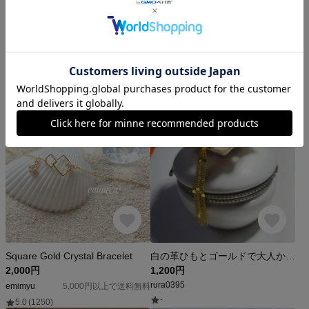
つけっぱなし ブレスレット アンクレット ミサンガ 水に強い 金属アレルギー対応 ステンレス 天然石 紐 シルバー ゴールド 切れにくい 足首 おしゃれ 桜
【幸運を呼ぶ12月誕生石】深青ラピスラズリ×ゴールドカラーの上品ステーションブレスレット（金属アレルギー対応 / サージカルステンレス）
1,800円
12,710円
hana・ray
Shoseki no Hana/晶石の華
5.0
(7)
-
Square Gold Crystal Bracelet
白の革ひもとゴールドで大人かわいいブレスレット
2,000円
1,200円
rura0395
emimyu
5,000円以上で送料無料
-
5.0
(1250)