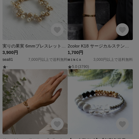
実りの果実 6mmブレスレット〈イエローゴールド〉｜推し活・月組カラー・金属アレルギー対応
2color K18 サージカルステンレス316 型押しデザイン バングル シルバー ゴールド
3,900円
1,700円
sea81
7,000円以上で送料無料
ᴍ ɪ ɴ ᴄ ᴀ
3,000円以上で送料無料
-
5.0
(3790)