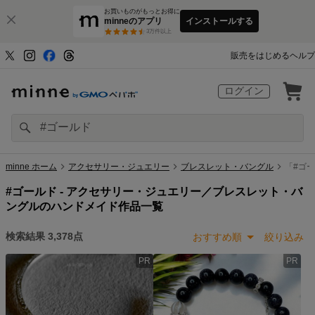
お買いものがもっとお得に
minneのアプリ
インストールする
3
万件以上
販売をはじめる
ヘルプ
ログイン
minne ホーム
アクセサリー・ジュエリー
ブレスレット・バングル
「#ゴ
#ゴールド -
アクセサリー・ジュエリー／ブレスレット・バ
ングルのハンドメイド作品一覧
検索結果
3,378
点
おすすめ順
絞り込み
PR
PR