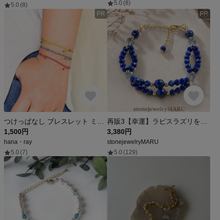
5.0
(8)
5.0
(8)
PR
PR
つけっぱなし ブレスレット ミサンガ アンクレット 水に強い 金属アレルギー配慮 ステンレス 3連 紐 ゴールド 切れにくい 足首 アンクレット おしゃれ
再販3【幸運】ラピスラズリを沢山使った2連デザインブレスレットアレルギー対応 #minne_new
1,500円
3,380円
hana・ray
stonejewelryMARU
5.0
(7)
5.0
(129)