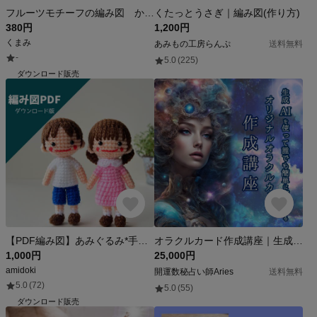
フルーツモチーフの編み図 かぎ針編み/編み方/作り方/赤ちゃん/子ども/ダウンロード/果物/キウイ/レモン/オレンジ/りんご/グレープフルーツ/すいか/ハーフバースデー
くたっとうさぎ｜編み図(作り方)
380円
1,200円
くまみ
あみもの工房らんぷ
送料無料
-
5.0
(225)
ダウンロード販売
【PDF編み図】あみぐるみ*手のひらサイズのちびドール
オラクルカード作成講座｜生成AIを使った自分だけのオリジナルオラクルカード作り
1,000円
25,000円
amidoki
開運数秘占い師Aries
送料無料
5.0
(72)
5.0
(55)
ダウンロード販売