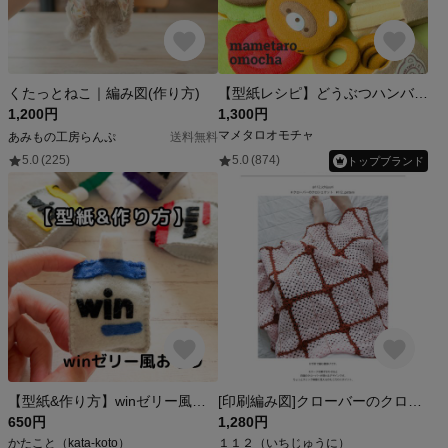
くたっとねこ｜編み図(作り方)
【型紙レシピ】どうぶつハンバーガー
1,200円
1,300円
マメタロオモチャ
あみもの工房らんぷ
送料無料
5.0
(225)
5.0
(874)
トップブランド
【型紙&作り方】winゼリー風マスコット
[印刷編み図]クローバーのクロシェケット／crochet／p.4 編み物
650円
1,280円
かたこと（kata-koto）
１１２（いちじゅうに）