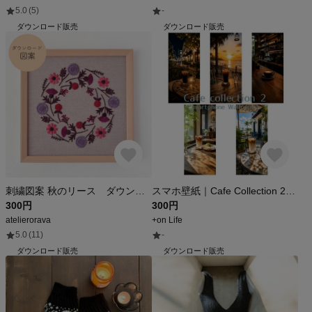
5.0
(5)
-
ダウンロード販売
ダウンロード販売
刺繍図案 秋のリース ダウンロード用/花モチーフ 深みカラー ファブリックパネル
スマホ壁紙｜Cafe Collection 2｜カフェ風景5枚セット(1440×3200px・PNG)
300円
300円
atelierorava
+on Life
5.0
(11)
-
ダウンロード販売
ダウンロード販売