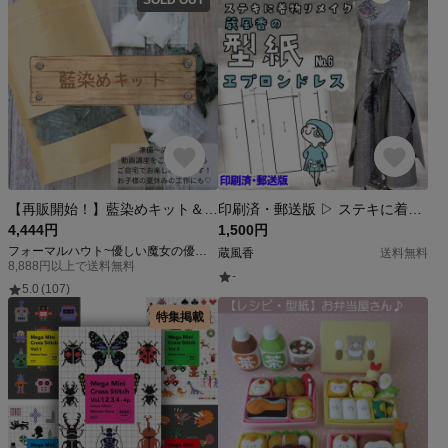
【再販開始！】藍染めキット＆動画講座
印刷済・郵送版 ▷ ステキに着物リメイク 蔵風香の型紙№６【エプロンドレス】※A４サイズ製図型紙
4,444円
1,500円
フォーマルハウト~優しい魔女の優しい魔法
蔵風香
送料無料
8,888円以上で送料無料
-
5.0
(107)
特集掲載