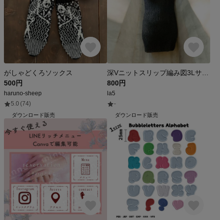
がしゃどくろソックス
深Vニットスリップ編み図3Lサイズ（PDF）麻糸で夏に、糸を変えて秋冬にも
500円
800円
haruno-sheep
la5
5.0
(74)
-
ダウンロード販売
ダウンロード販売