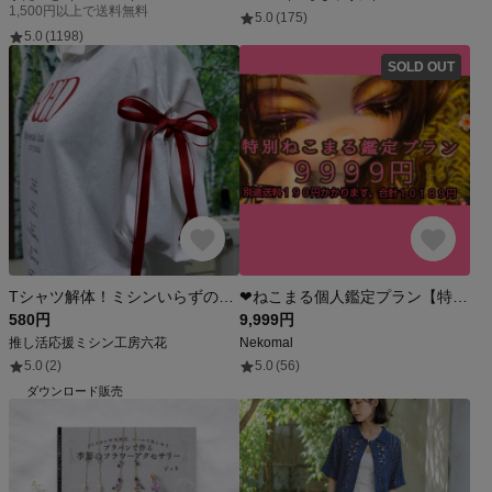
1,500円以上で送料無料
5.0
(175)
5.0
(1198)
SOLD OUT
Tシャツ解体！ミシンいらずの簡単リメイク！袖リボンアレンジ ライブTシャツアレンジ ライブTシャツリメイク
❤ねこまる個人鑑定プラン【特別】❤【値段】9999円+別途送料１９０円かかります。合計１０１８９円
580円
9,999円
推し活応援ミシン工房六花
Nekomal
5.0
(2)
5.0
(56)
ダウンロード販売