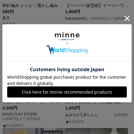
棒針編み レシピ｜透かし編みレースつけ襟 編み図【初心者向け】アルパカ ふんわり 付け襟 手編み PDF
【ペーパー版型紙】イージーワイドパンツ S～3XLサイズ
500円
1,800円
葉月
kotobuki0401
4,000円以上で送料無料
5.0
(1)
5.0
(30)
ダウンロード販売
ミニチュアハンバーガー｜ハンバーガーバンズの型（上のみ、または上下セット）
ふわてる坊主| 作り方(編み図) 〜8/30まで公開セール
3,300円
1,000円
HAUS CLAY STUDIO
あみもの工房らんぷ
送料無料
3,900円以上で送料無料
5.0
(225)
5.0
(1027)
SOLD OUT