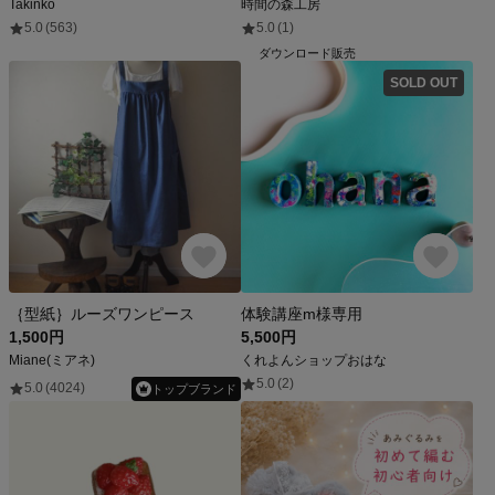
Takinko
時間の森工房
5.0
(563)
5.0
(1)
ダウンロード販売
SOLD OUT
｛型紙｝ルーズワンピース
体験講座m様専用
1,500円
5,500円
Miane(ミアネ)
くれよんショップおはな
5.0
(2)
5.0
(4024)
トップブランド