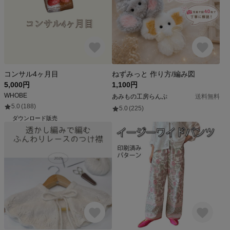
コンサル4ヶ月目
ねずみっと 作り方/編み図
5,000円
1,100円
WHOBE
あみもの工房らんぷ
送料無料
5.0
(188)
5.0
(225)
ダウンロード販売