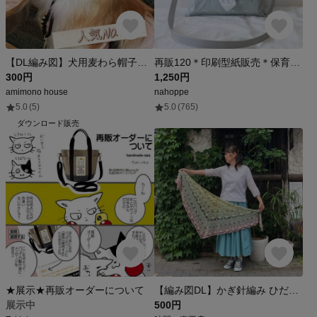
【DL編み図】犬用麦わら帽子 小型犬用 Sサイズ
再販120＊印刷型紙販売＊保育士さんの声から生まれたティッシュサコッシュパターン【難易度★★★★】
300円
1,250円
amimono house
nahoppe
5.0
(5)
5.0
(765)
ダウンロード販売
★展示★再販オーダーについて
【編み図DL】かぎ針編み ひだまりショール
展示中
500円