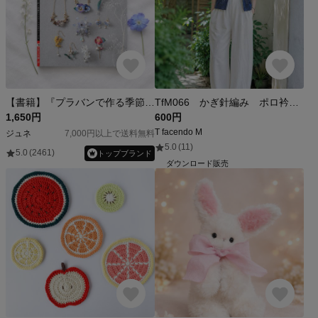
【書籍】『プラバンで作る季節のフラワーアクセサリー』ハウツー、ハウツー本、実用書、ギフト
TfM066 かぎ針編み ポロ衿半袖カーディガン レディースＭサイズ レシピ 編み図 （PDFダウンロード販売）
1,650円
600円
T facendo M
ジュネ
7,000円以上で送料無料
5.0
(11)
5.0
(2461)
トップブランド
ダウンロード販売