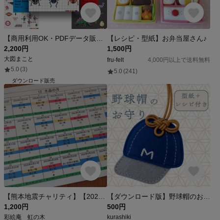
【商用利用OK・PDFデータ販売・３０００点収録・111P】Mega Mini Cross Stitch Deluxe Edition 小さなクロスステッチ図案集
【レシピ・型紙】お弁当屋さん♪
2,200円
1,500円
大図まこと
fru-felt
4,000円以上で送料無料
5.0
(3)
5.0
(241)
ダウンロード販売
【熊本地震チャリティ】【2026年7月26日～2027年7月24日】「13の月の暦」と「マヤ暦」統合カレンダー
【ダウンロード版】野球帽のお守り型紙
1,200円
500円
彩絵庵 虹の木
kurashiki