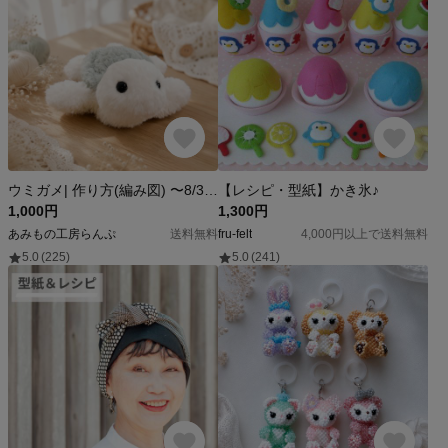
ウミガメ| 作り方(編み図) 〜8/30まで公開セール
【レシピ・型紙】かき氷♪
1,000円
1,300円
あみもの工房らんぷ
送料無料
fru-felt
4,000円以上で送料無料
5.0
(225)
5.0
(241)