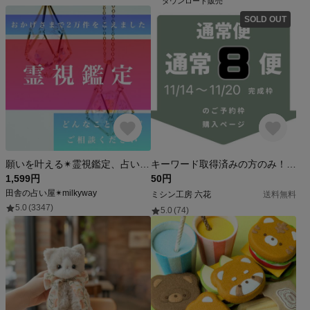
ダウンロード販売
SOLD OUT
願いを叶える✴︎霊視鑑定、占い、祈願祈祷つき
キーワード取得済みの方のみ！予約枠購入ページ 通常便 通常8便
1,599円
50円
田舎の占い屋✴︎milkyway
ミシン工房 六花
送料無料
5.0
(3347)
5.0
(74)