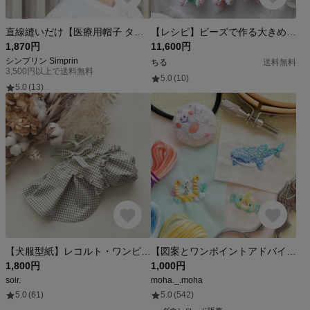
直線縫いだけ【医療用帽子 ターバン型紙&レシピ】2way★直線縫いだけ 子供用も 洗える畳める ターバンキャップ：おしゃれなケア帽子 フリーサイズ 室内帽子 型紙 初心者 簡単 商用利用可
【レシピ】ビーズで作る大きめな6色のくまさんたちのレシピ（郵送）
1,870円
11,600円
シンプリン Simprin
ちる
送料無料
3,500円以上で送料無料
5.0
(10)
5.0
(13)
【犬服型紙】レコルト・ワンピース
【図案とワンポイントアドバイス】海の生き物刺繍セット①②③④
1,800円
1,000円
soir.
moha._.moha
5.0
(61)
5.0
(542)