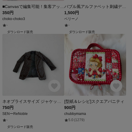
■Canvasで編集可能！集客アップ！LINEリッチメニュー サロン仕様
バブル風アルファベット刺繍データ29文字セット｜約25mm｜ミシン刺繍データ｜ダウンロード販売｜商用利用可
350円
1,500円
choko-choko3
ベリーノ
-
-
ダウンロード販売
ダウンロード販売
ネオブライスサイズ ジャケット型紙PDF｜手描きパターン・作り方動画QR付き・英語字幕あり
[型紙＆レシピ]スクエアバニティ
750円
900円
SENーReNoble
chubbymama
-
5.0
(1279)
ダウンロード販売