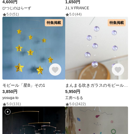
4,600円
1,650円
ひつじのはらーず
J.L.V FRANCE
5.0
(51)
5.0
(44)
特集掲載
特集掲載
モビール「星B」その1
まんまる吹きガラスのモビール（ネオジウムガラス）
3,850円
5,950円
yosuga-to
工房ぺるる
5.0
(131)
5.0
(2422)