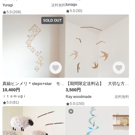
tunagu
Yuragi
送料無料
5.0
(30)
5.0
(208)
SOLD OUT
真鍮ヒンメリ＊steps+star モビール 北欧 インテリア 雑貨
【期間限定送料込】 大切な方へのプレゼントに◎ ゆらゆら揺れる ツバメモビール つばめ モビール 北欧 ウォールデコ インテリア ツバメ 鳥 木製
10,400円
3,500円
ｉｔｏｍｕgｉ
Ray woodmade
送料無料
5.0
(81)
5.0
(150)