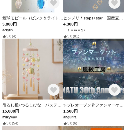
気球モビール（ピンク＆ライトブルー）
ヒンメリ＊steps+star 国産麦わら 北欧 インテリア 雑貨
3,800円
4,300円
acrytip
ｉｔｏｍｕgｉ
5.0
(4)
5.0
(81)
吊るし雛⭐︎つるしびな パステルカラー♪ 女の子ベビー 出産祝い ピンク 桃の花 ベビーモビール
✨プレオープン🥂ファンマーケット🥂 風紋工房🌻店主 風連レ(かざつれ)
15,000円
1,500円
milkyway
angurira
5.0
(54)
5.0
(6)