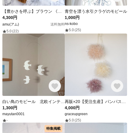
【豊かさを呼ぶ】ブラウン 《タイガーアイ》 ドリームキャッチャー
青空を漂う水引クラゲのモビール
4,300円
1,000円
ns-kobo
amu(アム)
送料無料
5.0
(25)
5.0
(22)
白い鳥のモビール 北欧インテリア
再販×20【受注生産】パンパスボール Sサイズ1個/ベビーピンク、ホワイト、アッシュピンク、グレー/フライングボール/フライングリース
1,300円
4,000円
mayutan0001
graceupgreen
-
5.0
(25)
特集掲載