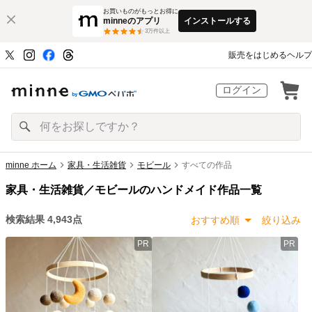
お買いものがもっとお得に
minneのアプリ
インストールする
3
万件以上
販売をはじめる
ヘルプ
ログイン
minne ホーム
家具・生活雑貨
モビール
すべての作品
家具・生活雑貨／モビールのハンドメイド作品一覧
検索結果
4,943
点
おすすめ順
絞り込み
PR
PR