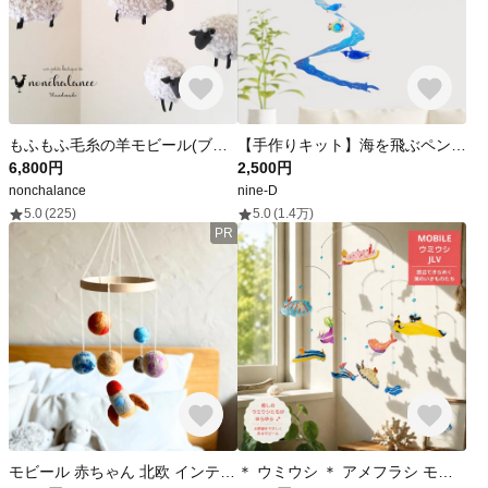
もふもふ毛糸の羊モビール(ブラック＆ホワイト)
【手作りキット】海を飛ぶペンギンのモビール
6,800円
2,500円
nonchalance
nine-D
5.0
(225)
5.0
(1.4万)
PR
モビール 赤ちゃん 北欧 インテリア かわいい 出産祝い プレゼント ロケット ハロウィン 宇宙
＊ ウミウシ ＊ アメフラシ モビール 海の 知育玩具 モンテッソーリ