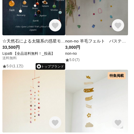
☆天然石による太陽系の惑星モビール
non-no 羊毛フェルト パステルな風に揺らぐモビール
33,500円
3,000円
Lipatti 【全品送料無料！_投函】
non-no
送料無料
5.0
(7)
5.0
(1.1万)
トップブランド
特集掲載