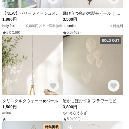
【NEW】ゼリーフィッシュオーナメント
飛び立つ鳥の木製モビール｜ ツバメ モビール 置物 木製 室内 飾り インテリア 玄関 リビング 子供部屋 可愛い オーナメント ベッドメリー かわいい 木製 ウッド 置き物
1,980円
3,500円
holy fruit
10,000円以上で送料無料
its-smile
送料無料
5.0
(169)
5.0
(403)
SOLD OUT
クリスタルクウォーツ✖️パールビーズ 天然石オーナメント
透かしほおずき フラワーモビール 5本【7】＊ ドライフラワー
1,500円
3,800円
aeiou
ちいさなうさぎ
-
5.0
(202)
特集掲載