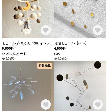
モビール 赤ちゃん 北欧 インテリア かわいい 出産祝い プレゼント ぞう 15cm ハロウィン
真鍮モビール【dots】
6,800円
4,600円
ひつじのはらーず
sopo
5.0
(51)
5.0
(80)
特集掲載