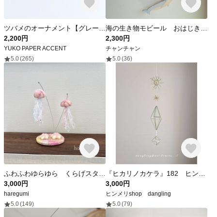
​ツバメのオーナメント【グレー2羽】モビール 北欧風 壁飾り ウェルカムスペース 店舗インテリア
海の生き物モビール おはじき ビーズ 涼しげ キラキラ イルカ シャチ クジラ モビール かわいい
2,200円
2,300円
YUKO PAPER ACCENT
チャンチャン
5.0
(265)
5.0
(36)
ふわふわゆらゆら くらげスタンド 《わたがしピンク》
『ヒカリノカケラ』182 ヒンメリ472*
3,000円
3,000円
haregumi
ヒンメリshop dangling
5.0
(149)
5.0
(79)