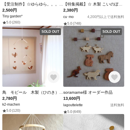
【受注制作】☆ゆらゆら。。。つるし雛モビール☆
【特集掲載】☆ 木製 こいのぼりモビール ☆ モビール 木 かわいい 鯉のぼり 端午の節句
2,500円
2,380円
Tiny garden*
cu･mo
4,200円以上で送料無料
5.0
(260)
5.0
(748)
SOLD OUT
SOLD OUT
鳥 モビール 木製（ひのき） ～ゆらゆらゆれる～
soramame様 オーダー作品
2,780円
13,600円
k2-machen
lagouttelette
送料無料
5.0
(120)
5.0
(649)