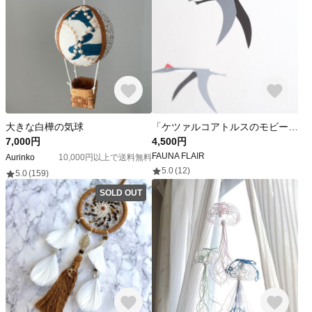
大きな白樺の気球
「ケツァルコアトルスのモビール」 *北欧風 *翼竜 *生き物 *古生物
7,000円
4,500円
FAUNA FLAIR
Aurinko
10,000円以上で送料無料
5.0
(12)
5.0
(159)
SOLD OUT