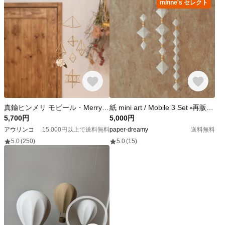
minne's セレクト
真鍮ヒンメリ モビール・Merry 01
紙 mini art / Mobile 3 Set ▫️再販▫️ 受注生産
5,700円
5,000円
アウリンコ
15,000円以上で送料無料
paper-dreamy
送料無料
5.0
(250)
5.0
(15)