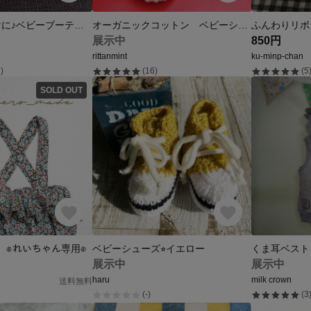
秋冬のお出掛けに♪ベビーブーティ（S）ネイビーチェック
オーガニックコットン ベビーシューズ
ふんわりリボ
展示中
850円
rittanmint
ku-minp-chan
)
(16)
(5
SOLD OUT
ﾟﾝﾂ 𐇵れいちゃん専用𐇵
ベビーシューズ⭐︎イエロー
くま耳ベスト
展示中
展示中
haru
milk crown
送料無料
(-)
(3