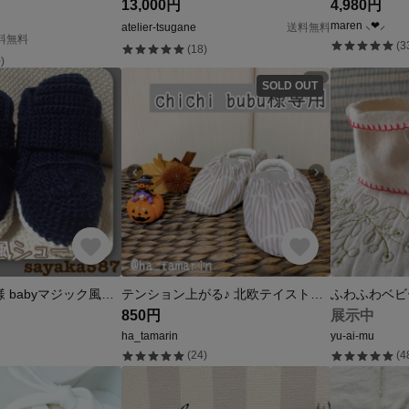
13,000円
4,980円
maren ⸜❤︎⸝
atelier-tsugane
送料無料
送料無料
(3
(18)
)
SOLD OUT
作品確認 はる様 babyマジック風シューズ 春夏秋 Part❶
テンション上がる♪ 北欧テイストハーフサークルグレーのシューズカバー
ふわふわベビ
850円
展示中
ha_tamarin
yu-ai-mu
(24)
(4