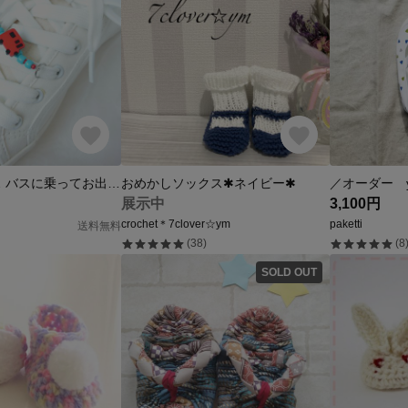
シューズピアス バスに乗ってお出かけ 赤
おめかしソックス✱ネイビー✱
／オーダー y
展示中
3,100円
crochet＊7clover☆ym
paketti
送料無料
(38)
(8
SOLD OUT