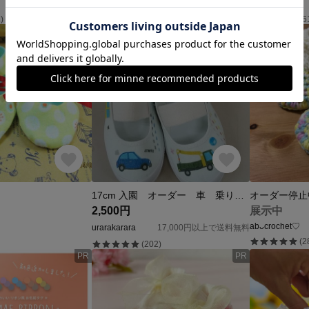
☁︎sora☁︎
送料無料
éclair ｴｸﾚｰﾙ
(3)
)
(6
SOLD OUT
17cm 入園 オーダー 車 乗り物 入園シーズン ギフト 可愛い上履き
2,500円
展示中
abᴗcrochet♡
urarakarara
17,000円以上で送料無料
(2
(202)
PR
PR