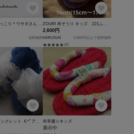
【再販】＊ほっこり＊ウサギさん ベビーシューズ ホワイト
ZOURI 布ぞうり キッズ 221ふわふわ16cm(15〜17cm) ZOURI Cloth Slippers for Kids 221 Fluffy Towel 16cm (15〜17cm) 商
2,600円
送料無料
HARUSUN
3,980円以上で送料無料
)
(6)
赤ちゃんの アンクレット .☪*ﾟアクセサリー .☪*ﾟ<ホワイト>
布草履☆キッズ
展示中