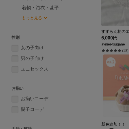
着物・浴衣・甚平
もっと見る
性別
6,000円
atelier-tsugane
女の子向け
(18)
男の子向け
ユニセックス
お揃い
お揃いコーデ
親子コーデ
手法・技法