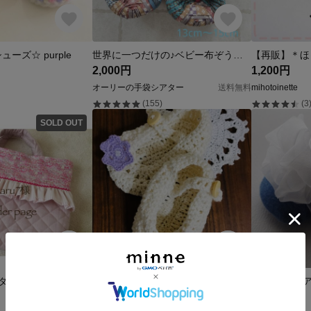
ーズ☆ purple
世界に一つだけの♪ベビー布ぞうり♪誕生プレゼント♪送料無料
2,000円
1,200円
オーリーの手袋シアター
送料無料
mihotoinette
(155)
(3
SOLD OUT
オーダーページ
ベビーシューズ🏵モチーフ付き
展示中
600円