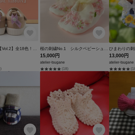
新色追加！！ 【Vol.2】全18色！色々使える！簡単取付！ ネームタグ シューズタグ 『リボン風 お名前タグ 〈ONAMAE RIBBON〉』〈裏面印字対応〉
桜の刺繍No.1 シルクベビーシューズ
15,000円
13,000円
atelier-tsugane
atelier-tsugane
)
(18)
(1