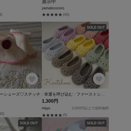
展示中
yamatococoro
3)
(45)
SOLD OUT
ーシューズ♡ステッチ
: 幸運を呼び込む : ファーストシューズ ベビーシューズ 小さいサイズ 出産祝い
1,300円
mijyu
3,000円以上で送料無料
85)
(5)
SOLD OUT
SOLD OUT