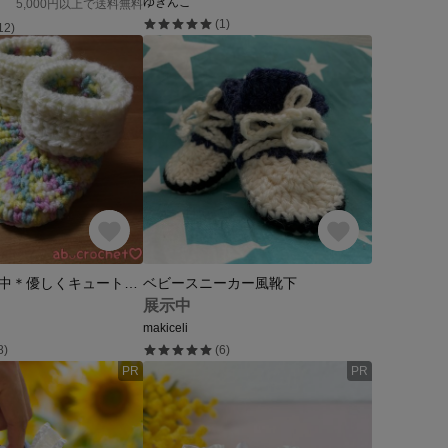
ゆきんこ
5,000円以上で送料無料
(1)
12)
オーダー停止中＊優しくキュートなパステルレインボー＊ベビー ブーツ＊
ベビースニーカー風靴下
展示中
makiceli
8)
(6)
PR
PR