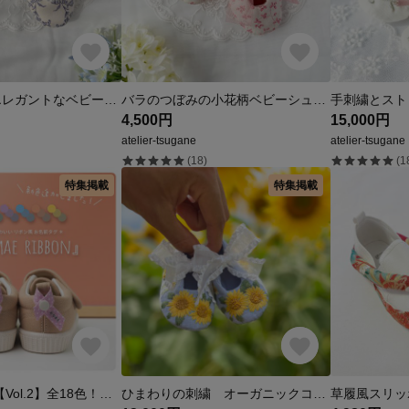
すずらん柄のエレガントなベビーシューズ
バラのつぼみの小花柄ベビーシューズ
4,500円
15,000円
atelier-tsugane
atelier-tsugane
(18)
(1
特集掲載
特集掲載
新色追加！！ 【Vol.2】全18色！色々使える！簡単取付！ ネームタグ シューズタグ 『リボン風 お名前タグ 〈ONAMAE RIBBON〉』〈裏面印字対応〉
ひまわりの刺繍 オーガニックコットンのベビーシューズ
草履風スリッ