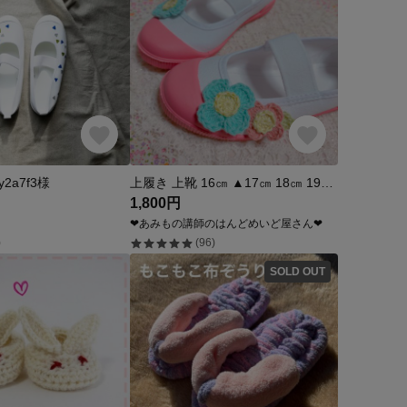
2a7f3様
上履き 上靴 16㎝ ▲17㎝ 18㎝ 19㎝ 20㎝ 21㎝ 女の子 ミント
1,800円
❤あみもの講師のはんどめいど屋さん❤
)
(96)
SOLD OUT