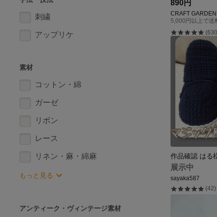
890円
CRAFT GARDEN
刺繍
5,000円以上で
(630
アップリケ
素材
コットン・綿
ガーゼ
リボン
レース
リネン・麻・綿麻
展示中
もっと見る
sayaka587
(42)
アンティーク・ヴィンテージ素材