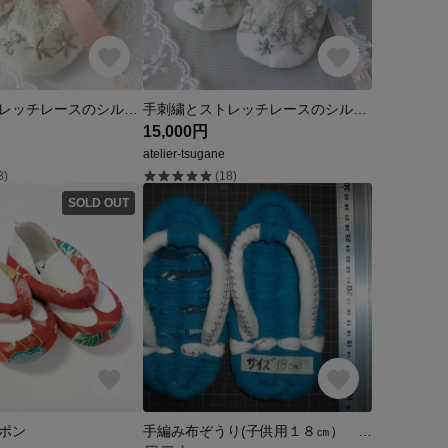
手刺繍とストレッチレースのシルクベビーシューズ ピンク
手刺繍とストレッチレースのシルクベビーシューズ 水色
15,000円
atelier-tsugane
8)
(18)
SOLD OUT
ポン
手編み布ぞうり(子供用１８㎝） リメイドＴシャツ Ｍ１１４