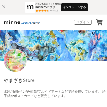
お買いものがもっとお得に
minneのアプリ
インストールする
3
万件以上
ログイン
やまざきStore
水彩/油彩/ペン/色鉛筆/フルイドアートなどで絵を描いています。 絵
手紙やポストカードなど販売しています。