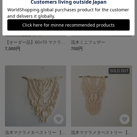
【オーダー品】60×70 マクラメ×ウィービングタペストリー
流木ミニフェザー
7,000円
700円
SOLD OUT
流木マクラメタペストリー 【大A】
流木マクラメタペストリー 【細網みＢ】