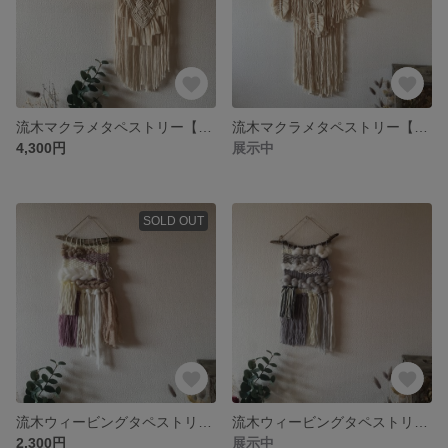
流木マクラメタペストリー【細編みA】
流木マクラメタペストリー【特大A】
4,300円
展示中
SOLD OUT
流木ウィービングタペストリー【ピンク×ベージュ】
流木ウィービングタペストリー【グレー中】
2,300円
展示中