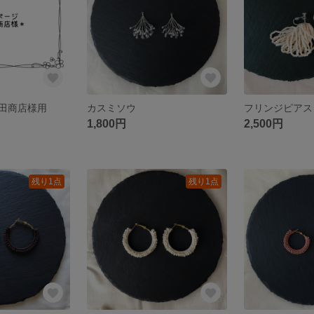
田商店様用
カスミソウ
フリンジピアス ma
1,800円
2,500円
残り1点
残り1点