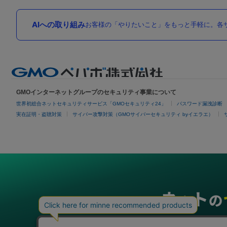
AIへの取り組み
お客様の「やりたいこと」をもっと手軽に。各サ
GMOインターネットグループのセキュリティ事業について
世界初総合ネットセキュリティサービス「GMOセキュリティ24」
パスワード漏洩診断
実在証明・盗聴対策
サイバー攻撃対策（GMOサイバーセキュリティ byイエラエ）