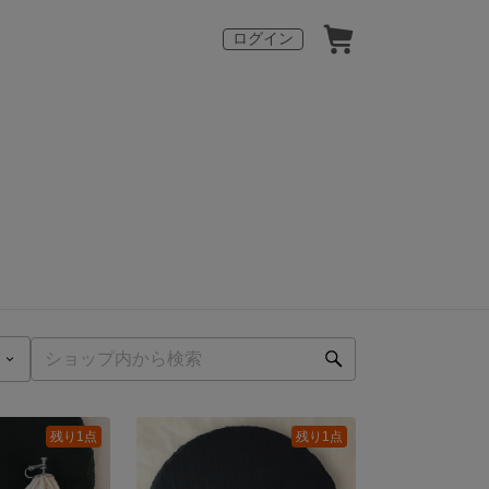
ログイン
残り1点
残り1点