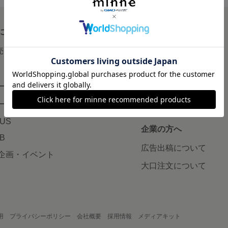
について
読みもの
で売りたい
minneとものづくりと
minne学習帖
ージ販売
ニュース
ード販売
minneの本
LUS
企業の方へ
AB
広告出稿について
企画・イベント
大口注文について
用
プライバシーポリシー
会社概要
採用情報
メディアキット