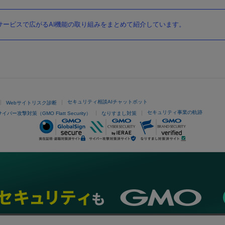
ービスで広がるAI機能の取り組みをまとめて紹介しています。
セキュリティ相談AIチャットボット
Webサイトリスク診断
セキュリティ事業の軌跡
サイバー攻撃対策（GMO Flatt Security）
なりすまし対策