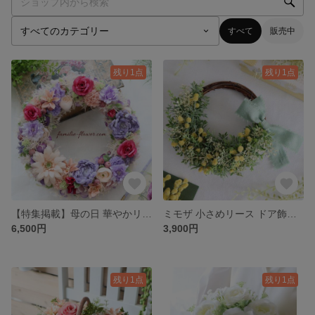
すべて
販売中
残り1点
残り1点
【特集掲載】母の日 華やかリース プレゼント 造花リース 紫 アレンジ 古希 喜寿 お祝い 上品 玄関飾り
ミモザ 小さめリース ドア飾り 造花リース｜誕生日プレゼント 花粉の心配なし 退職祝 送別ギフト お礼ギフト
6,500円
3,900円
残り1点
残り1点