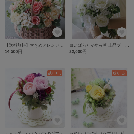
【送料無料】大きめアレンジ｜母の日ギフト｜両親贈呈品｜くすみピンクの花かご｜アーティフィシャルフラワー
白いばらとかすみ草 上品ブーケ 清楚で可愛らしい 造花ブーケ ラウンドブーケ 結婚式 前撮り フォト婚
14,500円
22,000円
残り1点
残り1点
大人可愛い小さなバラのギフト
黄色いバラの小さなプリザギフト｜お見舞い花 誕生日プレゼント