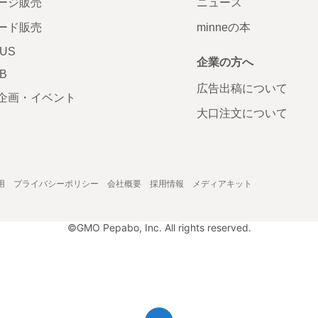
ージ販売
ニュース
ード販売
minneの本
LUS
企業の方へ
AB
広告出稿について
企画・イベント
大口注文について
用
プライバシーポリシー
会社概要
採用情報
メディアキット
©GMO Pepabo, Inc. All rights reserved.