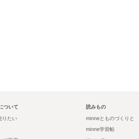
覧
について
読みもの
で売りたい
minneとものづくりと
minne学習帖