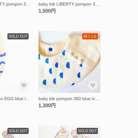
baby bib LIBERTY pompon 360 yellow
baby bib LIBERTY pompon 360 mauve
1,500円
SOLD OUT
残り1点
baby bib pompon EGG blue ivory
baby bib pompon 360 blue ivory
1,300円
SOLD OUT
SOLD OUT