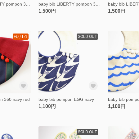
baby bib LIBERTY pompon 360 navy
baby bib LIBERTY pompon 360 red
1,500円
1,500円
残り1点
SOLD OUT
n 360 navy red
baby bib pompon EGG navy
1,100円
1,100円
SOLD OUT