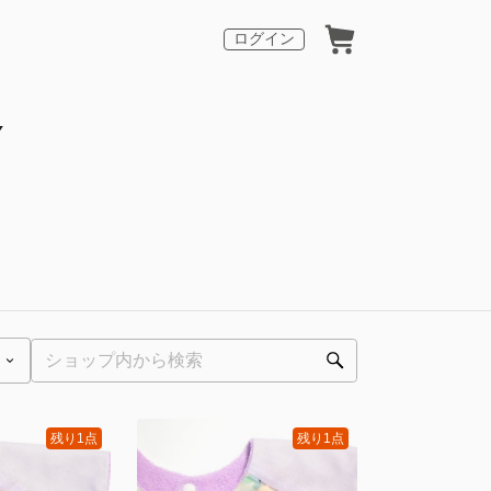
ログイン
Y
残り1点
残り1点