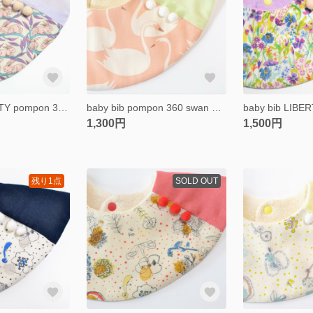
baby bib LIBERTY pompon 360 cotton tail pink
baby bib pompon 360 swan pink ivory
1,300円
1,500円
残り1点
SOLD OUT