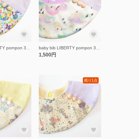
baby bib LIBERTY pompon 360 summer posy mauve
baby bib LIBERTY pompon 360 silver lining
1,500円
残り1点