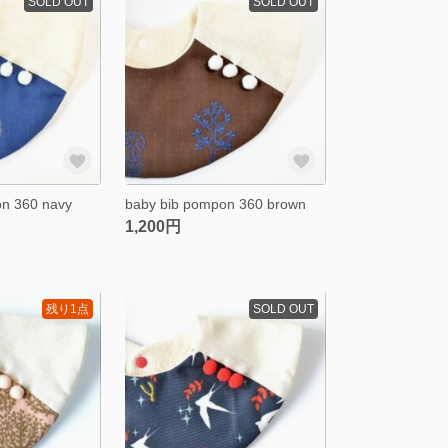
SOLD OUT
SOLD OUT
on 360 navy
baby bib pompon 360 brown
1,200円
残り1点
SOLD OUT