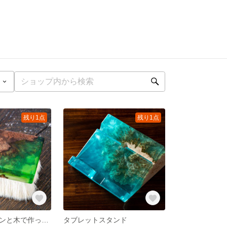
残り1点
残り1点
靴ブラシ レジンと木で作った靴ブラシ 緑
タブレットスタンド