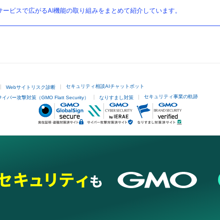
ービスで広がるAI機能の取り組みをまとめて紹介しています。
セキュリティ相談AIチャットボット
Webサイトリスク診断
セキュリティ事業の軌跡
サイバー攻撃対策（GMO Flatt Security）
なりすまし対策