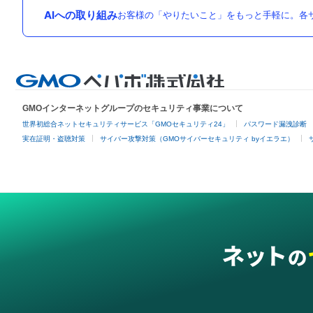
AIへの取り組み
お客様の「やりたいこと」をもっと手軽に。各サ
GMOインターネットグループのセキュリティ事業について
世界初総合ネットセキュリティサービス「GMOセキュリティ24」
パスワード漏洩診断
実在証明・盗聴対策
サイバー攻撃対策（GMOサイバーセキュリティ byイエラエ）