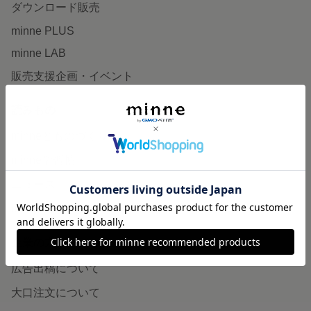
ダウンロード販売
minne PLUS
minne LAB
販売支援企画・イベント
読みもの
minneとものづくりと
minne学習帖
ニュース
minneの本
企業の方へ
広告出稿について
大口注文について