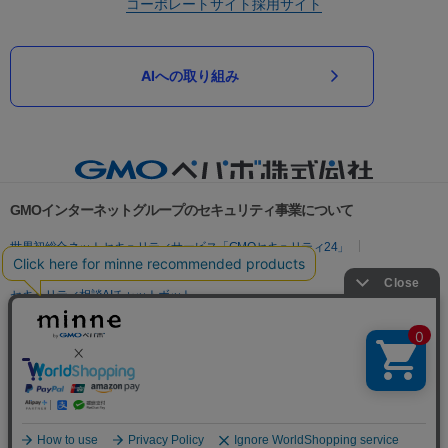
コーポレートサイト
採用サイト
AIへの取り組み
GMOインターネットグループのセキュリティ事業について
世界初総合ネットセキュリティサービス「GMOセキュリティ24」
パスワード漏洩診断
Webサイトリスク診断
セキュリティ相談AIチャットボット
実在証明・盗聴対策
サイバー攻撃対策（GMOサイバーセキュリティ byイエラエ）
サイバー攻撃対策（GMO Flatt Security）
なりすまし対策
セキュリティ事業の軌跡