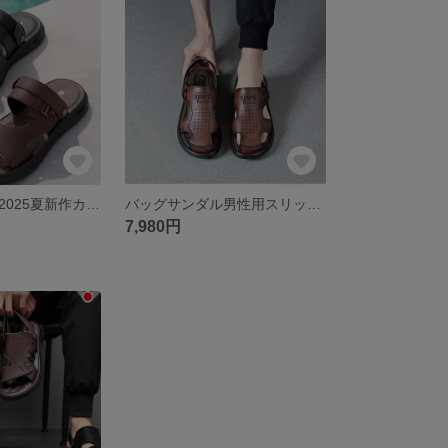
サンダルメンズ2025夏新作カジュアルエアマットビーチ男性靴柔らかい底の本革の外に冷たいスリッパを履く
バッグサンダル男性用スリッパ夏の本革滑り止め防臭運転通気レジャー外はリュックサックビーチシューズ
7,980円