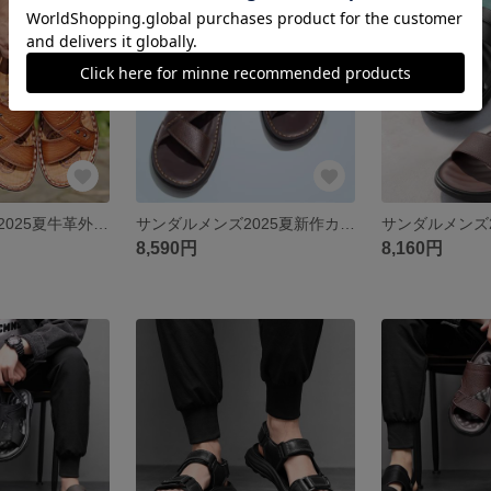
老頭サンダル男2025夏牛革外履きビーチシューズ本革滑り止め中高年パパスリッパ
サンダルメンズ2025夏新作カジュアルエアマットビーチ男性靴柔らかい底の本革の外に冷たいスリッパを履く
8,590円
8,160円