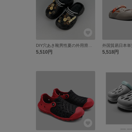
DIY穴あき靴男性夏の外用滑り止め貝殻頭包頭ビーチサンダルアウトドア水切り靴
5,510円
5,518円