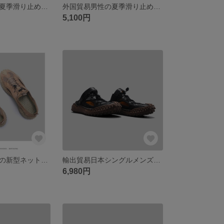
外国貿易男性の夏季滑り止めスリッパビーチバッグサンダル通気性無臭ホールシューズ
外国貿易男性の夏季滑り止めスリッパビーチバッグサンダル通気性無臭ホールシューズ
5,100円
外国貿易男性夏の新型ネット通気性ビーチシューズ滑り止め耐摩耗性ソフトソール本革アウトドアカジュアルサンダル
輸出貿易日本シングルメンズファッションカジュアル甘皮サンダル包頭軟底厚底耐摩耗百足ビーチシ切り靴
6,980円