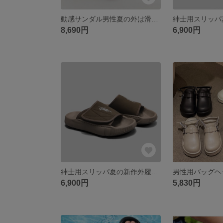
動感サンダル男性夏の外は滑り止めの海辺を歩いて川を遡る靴アウトドア通気ビーチシューズ男性
8,690円
6,900円
紳士用スリッパ夏の新作外履き高級感おしゃれな一文字スリッパビーチシューズ
6,900円
5,830円