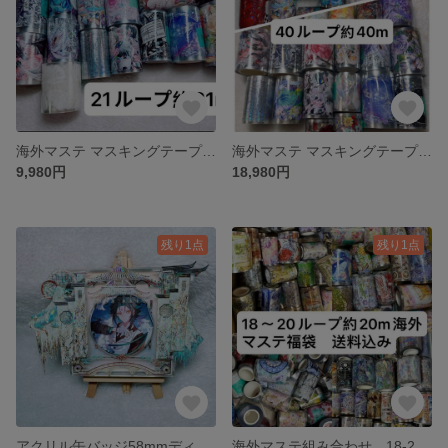
海外マステ マスキングテープ 21ループ切り売り まとめ 大量 蝶々 花 装飾
海外マステ マスキングテープ 40ループ切り売り まとめ 大量 蝶々 花 装飾
9,980円
18,980円
残り1点
残り1点
アクリル缶バッジ58mmディスプレイケース 缶バッジデコ 海外マステ使用
海外マステ組み合わせ 18-20ループ約20m、ホロ押し、水晶、銀箔押しなど