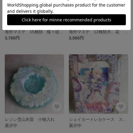
海外マステ 15種類 蝶々組み合わせ 切り売り
海外マステ 12種類月、花 バラ切り売り
3,780円
3,580円
レジン雪山灰皿 小物入れ
シェイカートレカケース スタンド 海外マステ
展示中
展示中