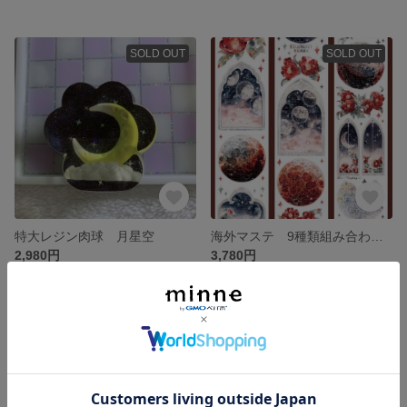
SOLD OUT
SOLD OUT
特大レジン肉球 月星空
海外マステ 9種類組み合わせ 椿 窓 花 イケメン
2,980円
3,780円
SOLD OUT
SOLD OUT