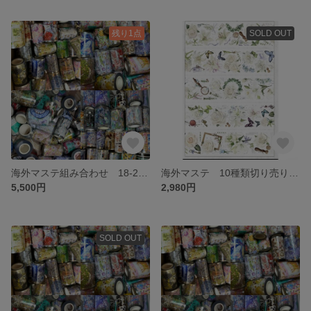
残り1点
SOLD OUT
海外マステ組み合わせ 18-20ループ約19m、ホロ押し、水晶、銀箔押しなど
海外マステ 10種類切り売り 花 バラ アジサイ うさぎ 人物 金銀押し
5,500円
2,980円
SOLD OUT