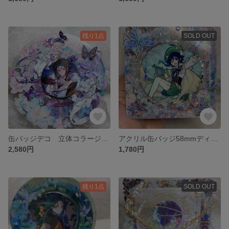
残り1点
SOLD OUT
缶バッジデコ 立体コラージュ海外マステ 磁石付き 缶バッジ
アクリル缶バッジ58mmディスプレイケース 缶バッジデコ 海外マステ使用
2,580円
1,780円
残り1点
SOLD OUT