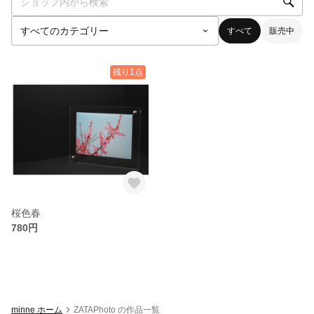
すべて
販売中
残り1点
桜色春
780円
minne ホーム
ZATAPhoto の作品一覧