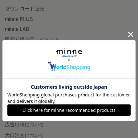
ダウンロード販売
minne PLUS
minne LAB
販売支援企画・イベント
読みもの
minneとものづくりと
minne学習帖
ニュース
minneの本
企業の方へ
広告出稿について
大口注文について