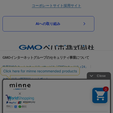
コーポレートサイト
採用サイト
AIへの取り組み
GMOインターネットグループのセキュリティ事業について
世界初総合ネットセキュリティサービス「GMOセキュリティ24」
パスワード漏洩診断
Webサイトリスク診断
セキュリティ相談AIチャットボット
実在証明・盗聴対策
サイバー攻撃対策（GMOサイバーセキュリティ byイエラエ）
サイバー攻撃対策（GMO Flatt Security）
なりすまし対策
セキュリティ事業の軌跡