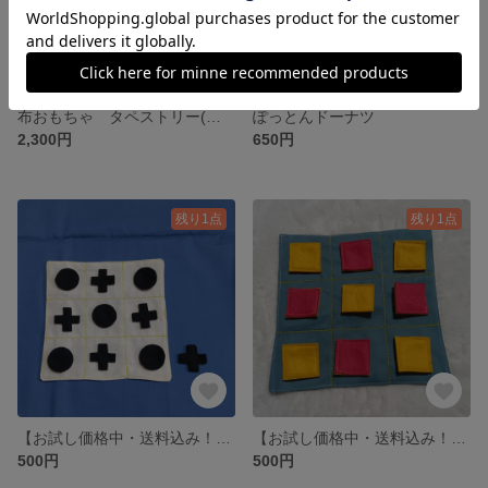
布おもちゃ タペストリー(動物園)
ぽっとんドーナツ
2,300円
650円
残り1点
残り1点
【お試し価格中・送料込み！】まるばつゲーム
【お試し価格中・送料込み！】色合わせゲーム
500円
500円