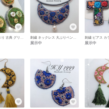
刺繍 ピアス 大ぶり 古典 グリーン sunflower
刺繍 ネックレス 大ぶりペンダント 民族風 sunflower
展示中
展示中