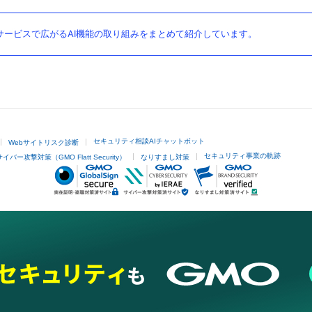
ービスで広がるAI機能の取り組みをまとめて紹介しています。
セキュリティ相談AIチャットボット
Webサイトリスク診断
セキュリティ事業の軌跡
サイバー攻撃対策（GMO Flatt Security）
なりすまし対策