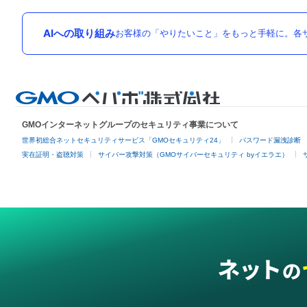
AIへの取り組み
お客様の「やりたいこと」をもっと手軽に。各サ
GMOインターネットグループのセキュリティ事業について
世界初総合ネットセキュリティサービス「GMOセキュリティ24」
パスワード漏洩診断
実在証明・盗聴対策
サイバー攻撃対策（GMOサイバーセキュリティ byイエラエ）