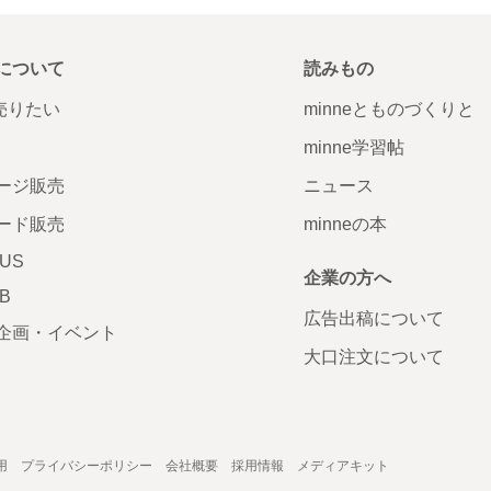
について
読みもの
で売りたい
minneとものづくりと
minne学習帖
ージ販売
ニュース
ード販売
minneの本
LUS
企業の方へ
AB
広告出稿について
企画・イベント
大口注文について
用
プライバシーポリシー
会社概要
採用情報
メディアキット