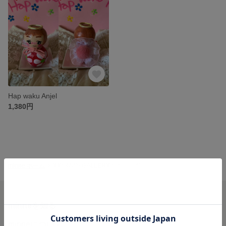
Hap waku Anjel
1,380円
minne ホーム
YY4322'S GALLERY の作品一覧
minneを知る
minneについて