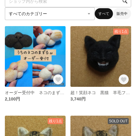
すべて
販売中
残り1点
オーダー受付中 ネコのまずる ブローチ マグネット 愛猫ちゃんのヒゲ刺しに♪
超！笑顔ネコ 黒猫 羊毛フェルト マグネットorブローチ加工無料
2,100円
3,740円
残り1点
SOLD OUT