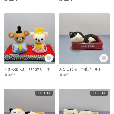
くまの雛人形 ひな祭り 羊毛フェルト
おひるね猫 羊毛フェルト ハチワレ猫
展示中
展示中
SOLD OUT
SOLD OUT