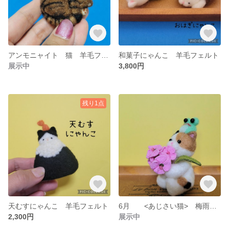
アンモニャイト 猫 羊毛フェルト ブローチ&マグネット加工無料
和菓子にゃんこ 羊毛フェルト
展示中
3,800円
残り1点
天むすにゃんこ 羊毛フェルト
6月 <あじさい猫> 梅雨 羊毛フェルト
2,300円
展示中