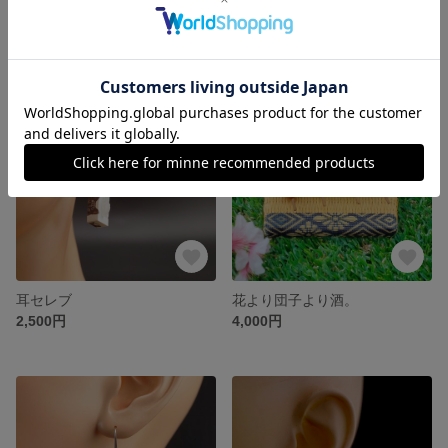
お耳に虫コナイゼ
ブタさん蚊取り線香ピアス/イヤリング
2,500円
3,000円
耳セレブ
花より団子より酒。
2,500円
4,000円