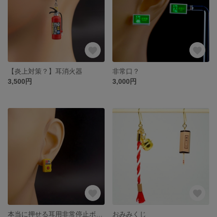
【炎上対策？】耳消火器
非常口？
3,500円
3,000円
本当に押せる耳用非常停止ボタン
おみみくじ