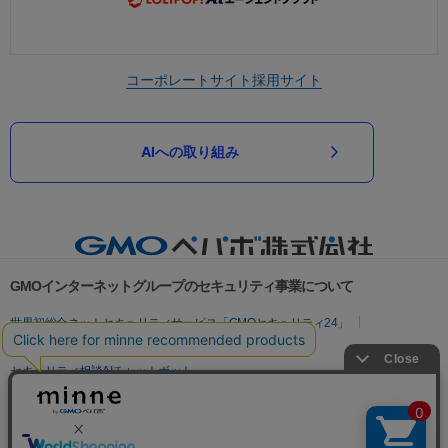
コーポレートサイト
採用サイト
AIへの取り組み
GMOインターネットグループのセキュリティ事業について
世界初総合ネットセキュリティサービス「GMOセキュリティ24」
パスワード漏洩診断
Webサイトリスク診断
セキュリティ相談AIチャットボット
実在証明・盗聴対策
サイバー攻撃対策（GMOサイバーセキュリティ byイエラエ）
サイバー攻撃対策（GMO Flatt Security）
なりすまし対策