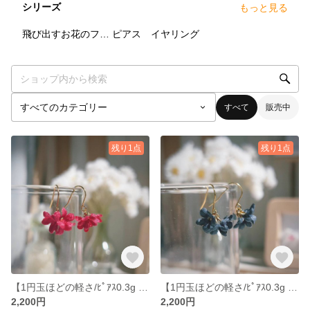
シリーズ
もっと見る
0
点
5
点
飛び出すお花のフレーム
ピアス イヤリング
すべて
販売中
残り1点
残り1点
【1円玉ほどの軽さ/ﾋﾟｱｽ0.3g | ｲﾔﾘﾝｸﾞ1.2g】一輪8ミリほどの布の花『ほころび』ピアス/イヤリング｜ストレス軽減 | 耳が痛くなりにくい小さなアクセサリー
【1円玉ほどの軽さ/ﾋﾟｱｽ0.3g | ｲﾔﾘﾝｸﾞ1.2g】一輪8ミリほどの布の花『ほころび』ピアス/イヤリング｜ストレス軽減 | 耳が痛くなりにくい小さなアクセサリー
2,200円
2,200円