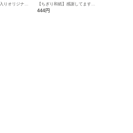
【感謝状】名前入りオリジナルワインラベル
【ちぎり和紙】感謝してますお酒ラベル
444円