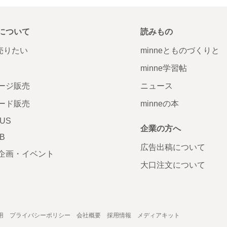
について
読みもの
で売りたい
minneとものづくりと
minne学習帖
ージ販売
ニュース
ード販売
minneの本
LUS
企業の方へ
AB
広告出稿について
企画・イベント
大口注文について
用
プライバシーポリシー
会社概要
採用情報
メディアキット