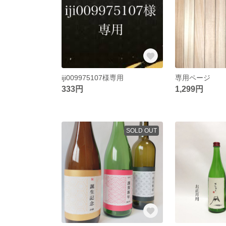
iji009975107様専用
専用ページ
333円
1,299円
SOLD OUT