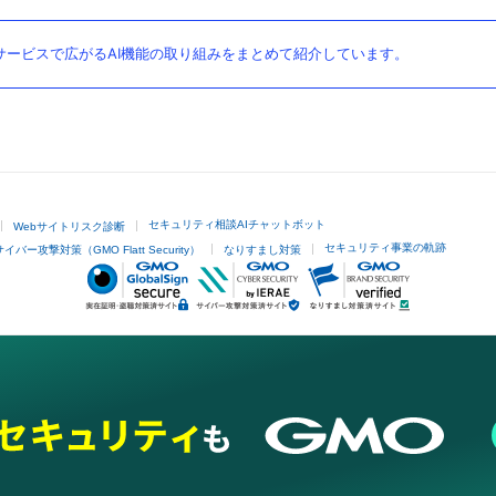
ービスで広がるAI機能の取り組みをまとめて紹介しています。
セキュリティ相談AIチャットボット
Webサイトリスク診断
セキュリティ事業の軌跡
サイバー攻撃対策（GMO Flatt Security）
なりすまし対策