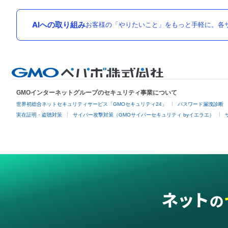
AIへの取り組み
お客様の「やりたいこと」をもっと手軽に。各サ
GMOインターネットグループのセキュリティ事業について
世界初総合ネットセキュリティサービス「GMOセキュリティ24」
パスワード漏洩診断
実在証明・盗聴対策
サイバー攻撃対策（GMOサイバーセキュリティ byイエラエ）