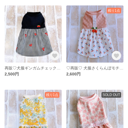
残り1点
再販♡犬服ギンガムチェック&ハートのワンピース
♡再販♡ 犬服さくらんぼモチーフ付きワンピース
2,500円
2,600円
残り1点
SOLD OUT