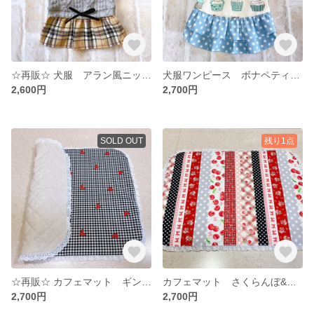
☆再販☆ 犬服 アラン風ニットワンピース グレー×ベージュ（レッド可）
犬服ワンピース ボナペティ ストロベリーミント
2,600円
2,700円
SOLD OUT
残り1点
☆再販☆ カフェマット ギンガムチェック&ハート×生成り
カフェマット さくらんぼ&りぼんのストライプ
2,700円
2,700円