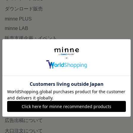
ダウンロード販売
minne PLUS
minne LAB
販売支援企画・イベント
読みもの
minneとものづくりと
minne学習帖
ニュース
minneの本
企業の方へ
広告出稿について
大口注文について