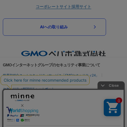
コーポレートサイト
採用サイト
AIへの取り組み
GMOインターネットグループのセキュリティ事業について
世界初総合ネットセキュリティサービス「GMOセキュリティ24」
パスワード漏洩診断
Webサイトリスク診断
セキュリティ相談AIチャットボット
実在証明・盗聴対策
サイバー攻撃対策（GMOサイバーセキュリティ byイエラエ）
サイバー攻撃対策（GMO Flatt Security）
なりすまし対策
セキュリティ事業の軌跡