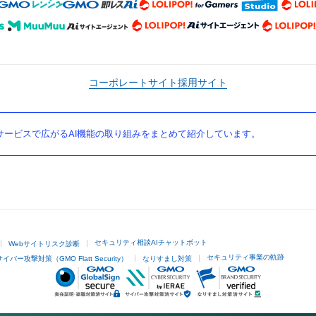
コーポレートサイト
採用サイト
ービスで広がるAI機能の取り組みをまとめて紹介しています。
セキュリティ相談AIチャットボット
Webサイトリスク診断
セキュリティ事業の軌跡
サイバー攻撃対策（GMO Flatt Security）
なりすまし対策