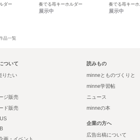
ルダー
奏でる苺キーホルダー
奏でる苺キーホ
展示中
展示中
 の作品一覧
について
読みもの
で売りたい
minneとものづくりと
minne学習帖
ージ販売
ニュース
ード販売
minneの本
LUS
企業の方へ
AB
広告出稿について
企画・イベント