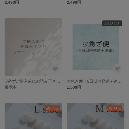
2,490円
2,490円
SOLD OUT
𓇳必ずご購入前にお読み下さい𓇳
お急ぎ便（5日以内発送＋速達）
展示中
1,500円
残り1点
残り1点