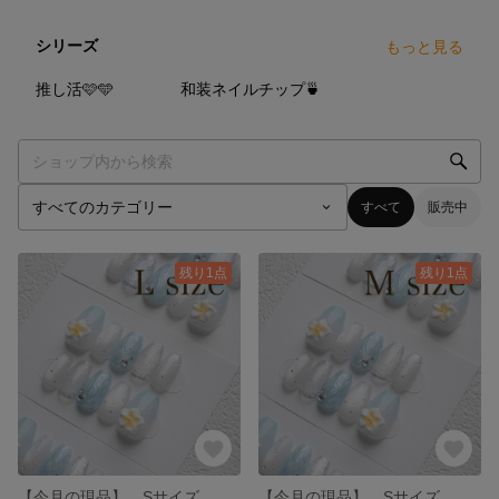
シリーズ
もっと見る
20
点
8
点
推し活🩷🩵
和装ネイルチップ🍵
すべて
販売中
残り1点
残り1点
【今月の現品】 Sサイズ 水色 マーメイド バブル 夏 マグネット プルメリア
【今月の現品】 Sサイズ 水色 マーメイド バブル 夏 マグネット プルメリア