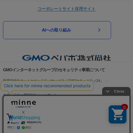
コーポレートサイト
採用サイト
AIへの取り組み
GMOインターネットグループのセキュリティ事業について
世界初総合ネットセキュリティサービス「GMOセキュリティ24」
パスワード漏洩診断
Webサイトリスク診断
セキュリティ相談AIチャットボット
実在証明・盗聴対策
サイバー攻撃対策（GMOサイバーセキュリティ byイエラエ）
サイバー攻撃対策（GMO Flatt Security）
なりすまし対策
セキュリティ事業の軌跡