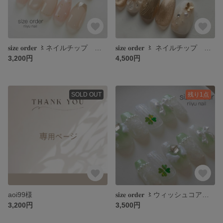
𝐬𝐢𝐳𝐞 𝐨𝐫𝐝𝐞𝐫 〻ネイルチップ うるうる ちゅるん シンプル オフィス ピンクベージュ ベージュ フレンチ
𝐬𝐢𝐳𝐞 𝐨𝐫𝐝𝐞𝐫 〻 ネイルチップ 和装 成人式 振袖 卒業式 袴 ブライダル 結婚式 ゴールド ホワイト 白 金 花 マグネット ぷっくり
3,200円
4,500円
SOLD OUT
残り1点
aoi99様
𝐬𝐢𝐳𝐞 𝐨𝐫𝐝𝐞𝐫 〻ウィッシュコア ミントグリーン グリーン 四葉 羽 天使 チーク キラキラ ラメ 黄緑 星 推し活 推し バカラ
3,200円
3,500円