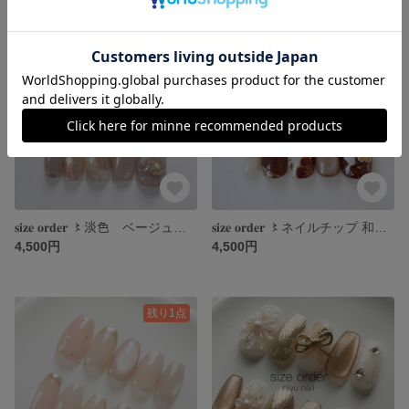
𝐬𝐢𝐳𝐞 𝐨𝐫𝐝𝐞𝐫 〻淡色 ベージュ グレージュ 和柄 和装 成人式 結婚式
𝐬𝐢𝐳𝐞 𝐨𝐫𝐝𝐞𝐫 〻ネイルチップ 和柄 和装 ブラウン 赤茶 マグネット 成人式 ブライダル 結婚式 振袖
4,500円
4,500円
残り1点