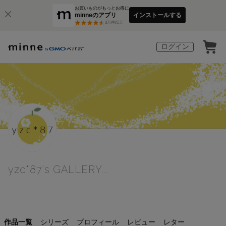
お買いものがもっとお得に
minneのアプリ
インストールする
3
万件以上
ログイン
yzc*87's GALLERY...
作品一覧
シリーズ
プロフィール
レビュー
レター