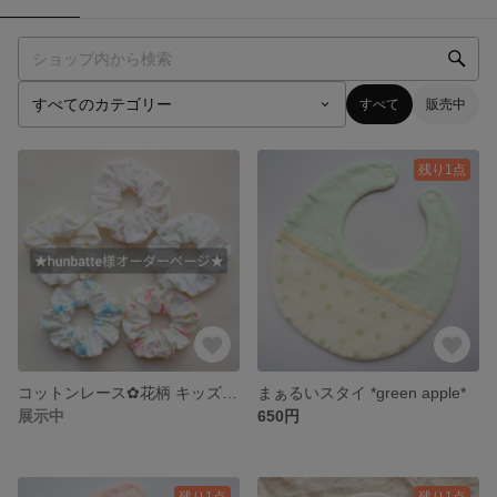
すべて
販売中
残り1点
コットンレース✿花柄 キッズシュシュ
まぁるいスタイ *green apple*
展示中
650円
残り1点
残り1点