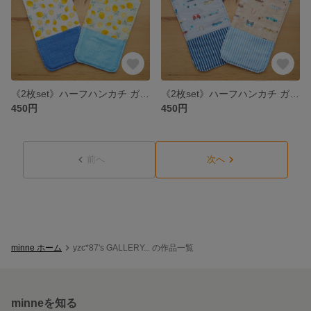
《2枚set》ハーフハンカチ ガーゼ × ワッフル *レモン*
《2枚set》ハーフハンカチ ガーゼ × ワッフル *くるま*
450円
450円
前へ
次へ
minne ホーム
yzc*87's GALLERY... の作品一覧
minneを知る