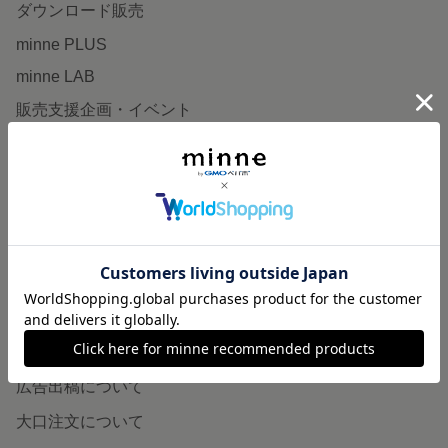
ダウンロード販売
minne PLUS
minne LAB
販売支援企画・イベント
読みもの
minneとものづくりと
minne学習帖
ニュース
minneの本
企業の方へ
広告出稿について
大口注文について