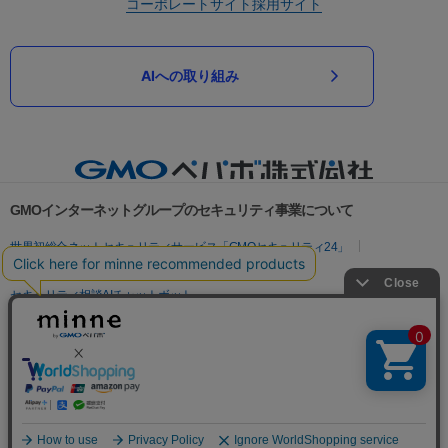
コーポレートサイト
採用サイト
AIへの取り組み
GMOインターネットグループのセキュリティ事業について
世界初総合ネットセキュリティサービス「GMOセキュリティ24」
パスワード漏洩診断
Webサイトリスク診断
セキュリティ相談AIチャットボット
実在証明・盗聴対策
サイバー攻撃対策（GMOサイバーセキュリティ byイエラエ）
サイバー攻撃対策（GMO Flatt Security）
なりすまし対策
セキュリティ事業の軌跡