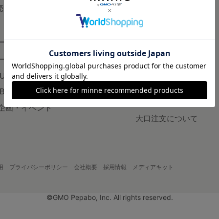
で売りたい
minneとものづくりと
minne学習帖
ージ販売
ニュース
ード販売
minneの本
LUS
企業の方へ
AB
広告出稿について
企画・イベント
大口注文について
用
プライバシーポリシー
会社概要
採用情報
メディアキット
©GMO Pepabo, Inc. All rights reserved.