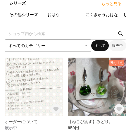
シリーズ
もっと見る
0
点
3
点
2
点
その他シリーズ
おはな
にくきゅうおはな
し
すべて
販売中
残り1点
オーダーについて
【ねこぴあす】みどり。
展示中
950円