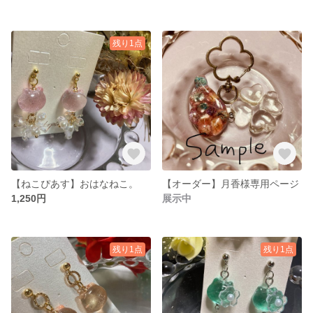
残り1点
【ねこぴあす】おはなねこ。
【オーダー】月香様専用ページ
1,250円
展示中
残り1点
残り1点