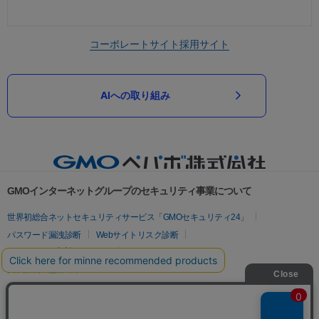
コーポレートサイト
採用サイト
AIへの取り組み
GMOインターネットグループのセキュリティ事業について
世界初総合ネットセキュリティサービス「GMOセキュリティ24」
パスワード漏洩診断
Webサイトリスク診断
セキュリティ相談AIチャットボット
実在証明・盗聴対策
サイバー攻撃対策（GMOサイバーセキュリティ byイエラエ）
サイバー攻撃対策（GMO Flatt Security）
なりすまし対策