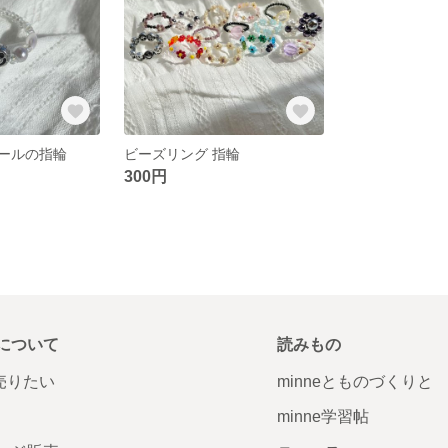
ールの指輪
ビーズリング 指輪
300円
について
読みもの
で売りたい
minneとものづくりと
minne学習帖