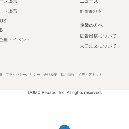
ージ販売
ニュース
ード販売
minneの本
LUS
企業の方へ
AB
広告出稿について
企画・イベント
大口注文について
用
プライバシーポリシー
会社概要
採用情報
メディアキット
©GMO Pepabo, Inc. All rights reserved.