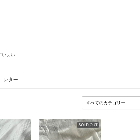
すいぇい
レター
SOLD OUT