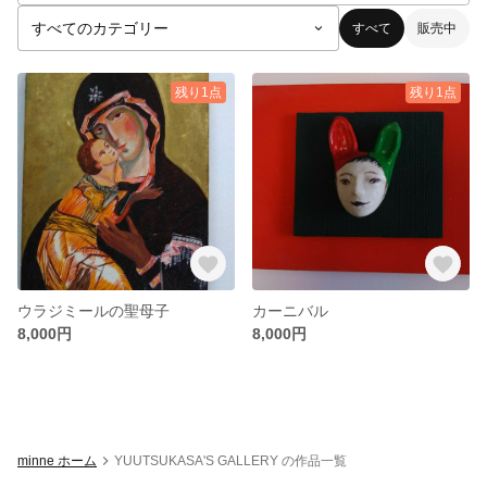
すべて
販売中
残り1点
残り1点
ウラジミールの聖母子
カーニバル
8,000円
8,000円
minne ホーム
YUUTSUKASA'S GALLERY の作品一覧