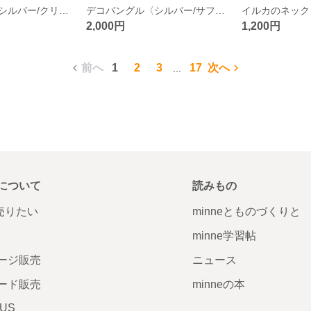
デコバングル〈シルバー/クリスタル〉
デコバングル〈シルバー/サファイヤ〉
イルカのネック
2,000円
1,200円
前へ
1
2
3
17
次へ
...
について
読みもの
で売りたい
minneとものづくりと
minne学習帖
ージ販売
ニュース
ード販売
minneの本
LUS