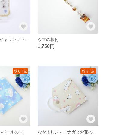
ウマ・スクエアイヤリング〈シルバー〉
ウマの根付
1,750円
残り1点
残り1点
【再販3】シェルパールのマスクケース〈ネイビー系〉
なかよしシマエナガとお花のマスクケース〈クリームベージュ〉