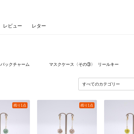
レビュー
レター
17
点
84
点
19
バックチャーム
マスクケース〈その③〉
リールキー
残り1点
残り1点