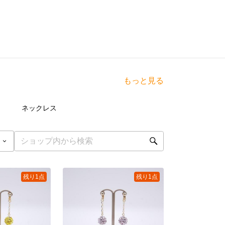
もっと見る
点
58
点
ネックレス
残り1点
残り1点