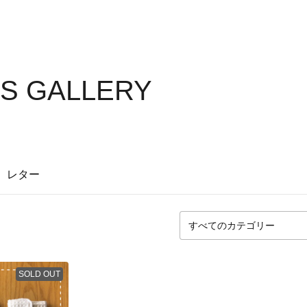
'S GALLERY
レター
SOLD OUT