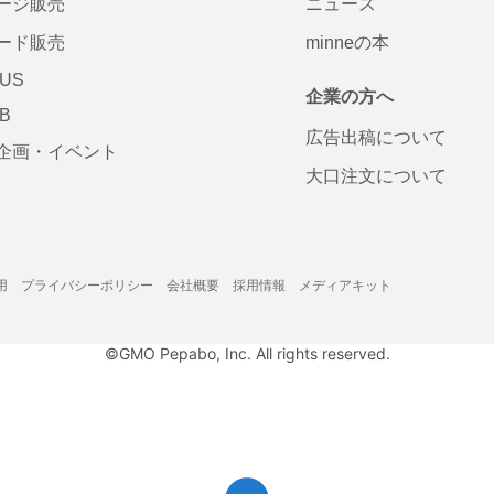
ージ販売
ニュース
ード販売
minneの本
LUS
企業の方へ
AB
広告出稿について
企画・イベント
大口注文について
用
プライバシーポリシー
会社概要
採用情報
メディアキット
©GMO Pepabo, Inc. All rights reserved.