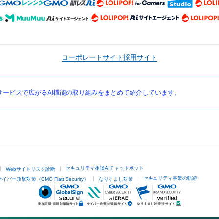
コーポレートサイト
採用サイト
ービスで広がるAI機能の取り組みをまとめて紹介しています。
セキュリティ相談AIチャットボット
Webサイトリスク診断
セキュリティ事業の軌跡
サイバー攻撃対策（GMO Flatt Security）
なりすまし対策