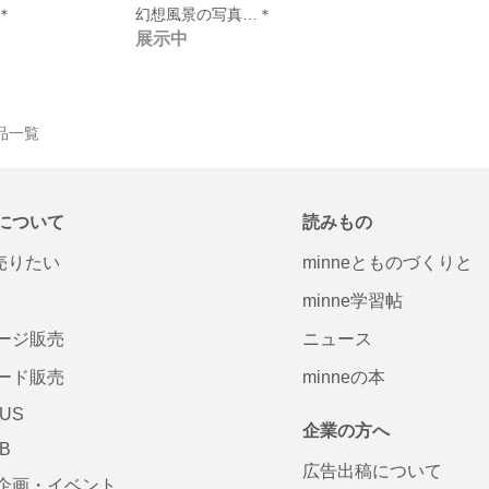
＊
幻想風景の写真…＊
展示中
作品一覧
について
読みもの
で売りたい
minneとものづくりと
minne学習帖
ージ販売
ニュース
ード販売
minneの本
LUS
企業の方へ
AB
広告出稿について
企画・イベント