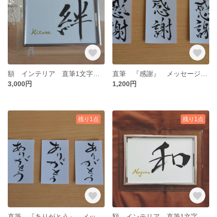
額 インテリア 直筆1文字の書「絆」ポストカード 書家
直筆 『感謝』 メッセージカード 3枚セット
3,000円
1,200円
残り1点
残り1点
直筆 『ありがとう』 メッセージカード 3枚セット
額 インテリア 直筆1文字の書「和」 ポストカード