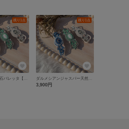
残り1点
残り1点
ハウライト天然石バレッタ【私は私】
ダルメシアンジャスパー天然石バレッタ【私は私】
3,900円