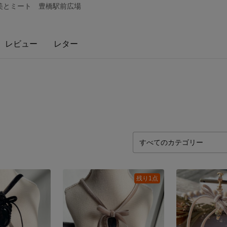
河美とミート 豊橋駅前広場
レビュー
レター
残り1点