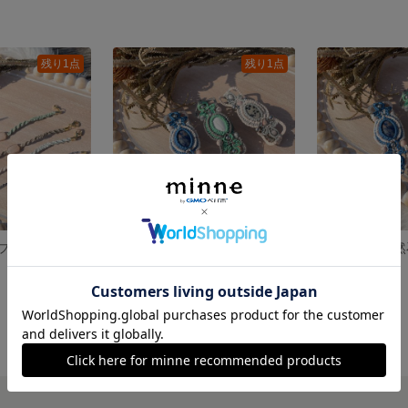
残り1点
残り1点
アベンチュリンブレスレット【さらり】
ソーダライト天然石バレッタ【私は私】
3,900円
3,900円