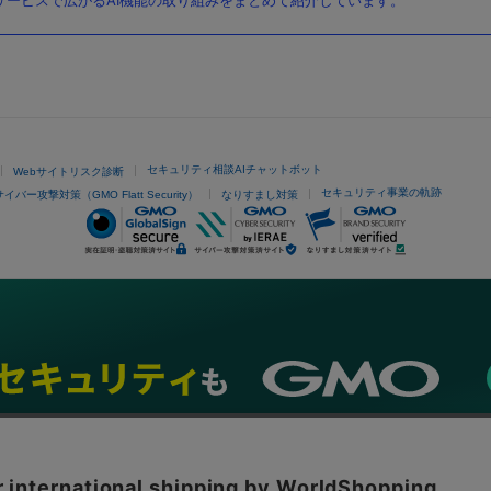
ービスで広がるAI機能の取り組みをまとめて紹介しています。
セキュリティ相談AIチャットボット
Webサイトリスク診断
セキュリティ事業の軌跡
サイバー攻撃対策（GMO Flatt Security）
なりすまし対策